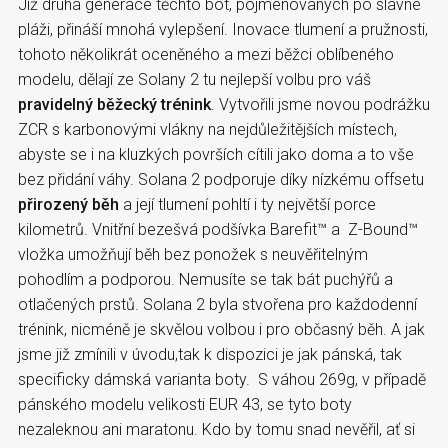
Již druhá generace těchto bot, pojmenovaných po slavné
pláži, přináší mnohá vylepšení. Inovace tlumení a pružnosti,
tohoto několikrát oceněného a mezi běžci oblíbeného
modelu, dělají ze Solany 2 tu nejlepší volbu pro váš
pravidelný běžecký trénink
. Vytvořili jsme novou podrážku
ZCR s karbonovými vlákny na nejdůležitějších místech,
abyste se i na kluzkých površích cítili jako doma a to vše
bez přidání váhy. Solana 2 podporuje díky nízkému offsetu
přirozený běh
a její tlumení pohltí i ty největší porce
kilometrů. Vnitřní bezešvá podšívka Barefit™ a Z-Bound™
vložka umožňují běh bez ponožek s neuvěřitelným
pohodlím a podporou. Nemusíte se tak bát puchýřů a
otlačených prstů. Solana 2 byla stvořena pro každodenní
trénink, nicméně je skvělou volbou i pro občasný běh. A jak
jsme již zmínili v úvodu,tak k dispozici je jak pánská, tak
specificky dámská varianta boty. S váhou 269g, v případě
pánského modelu velikosti EUR 43, se tyto boty
nezaleknou ani maratonu. Kdo by tomu snad nevěřil, ať si