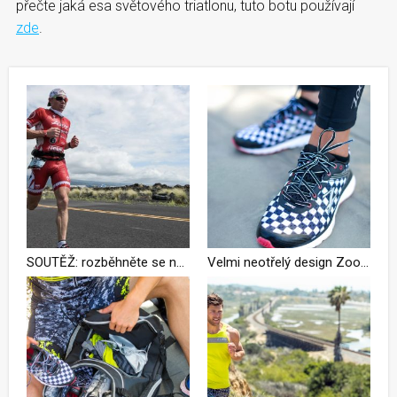
přečte jaká esa světového triatlonu, tuto botu používají
zde
.
SOUTĚŽ: rozběhněte se na jaře v botách Zoot Solana 2 – UKONČENO
Velmi neotřelý design Zoot Solana 2 nejen vás jistě zaujme