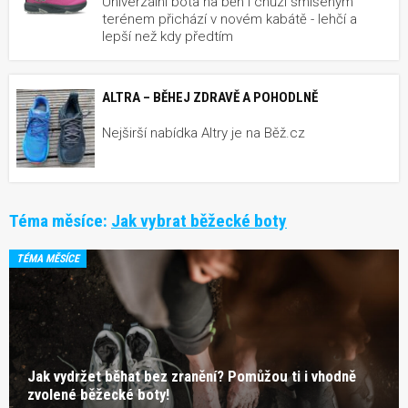
Univerzální bota na běh i chůzi smíšeným
terénem přichází v novém kabátě - lehčí a
lepší než kdy předtím
ALTRA – BĚHEJ ZDRAVĚ A POHODLNĚ
Nejširší nabídka Altry je na Běž.cz
Téma měsíce:
Jak vybrat běžecké boty
TÉMA MĚSÍCE
Jak vydržet běhat bez zranění? Pomůžou ti i vhodně
zvolené běžecké boty!