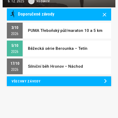
6. 12. 2025
Redakce
Doporučené závody
3/10
PUMA Třeboňský půl/maraton 10 a 5 km
2026
5/10
Běžecká série Berounka – Tetín
2026
17/10
Silniční běh Hronov – Náchod
2026
VŠECHNY ZÁVODY