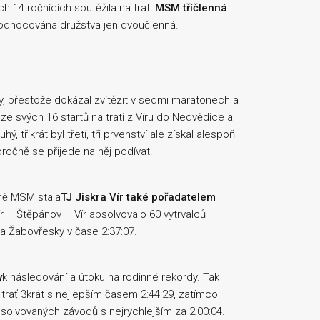
ích 14 ročnících soutěžila na trati
MSM tříčlenná
yhodnocována družstva jen dvoučlenná.
 přestože dokázal zvítězit v sedmi maratonech a
e svých 16 startů na trati z Víru do Nedvědice a
, třikrát byl třetí, tři prvenství ale získal alespoň
ročně se přijede na něj podívat.
omě MSM stala
TJ Jiskra Vír také pořadatelem
ír – Štěpánov – Vír absolvovalo 60 vytrvalců
la Žabovřesky v čase 2:37:07.
y
k následování a útoku na rodinné rekordy. Tak
 trať 3krát s nejlepším časem 2:44:29, zatímco
solvovaných závodů s nejrychlejším za 2:00:04.