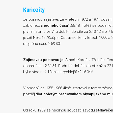
Kuriozity
Je opravdu zajímavé, že v letech 1972 a 1974 dosáhl 
Jablonec/
shodného času
1:56:18. Totéž se podařilo
prvním startu ve Víru doběhl do cíle za 2:43:42 a o 7 l
je Jiří Nekuža /Kašpar Ostrava/. Ten v letech 1999 a
stejného času 2:59:30!
Zajímavou postavou je
i Arnošt Koreš z Třebíče. Ten
dosáhl času 2:34:54. Podruhé doběhl do cíle až o 22 le
byl o více než 18 minut rychlejší /2:16:04/!
V období let 1958-1966 4krát startoval v tomto závodě
později
dlouholetým pracovníkem olympijského mu
Od roku 1969 se nedílnou součástí závodu stala
veče