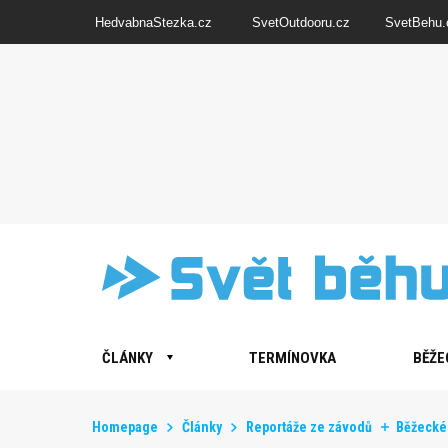
HedvabnaStezka.cz
SvetOutdooru.cz
SvetBehu.
ČLÁNKY
TERMÍNOVKA
BĚŽE
Homepage
Články
Reportáže ze závodů
Běžecké 