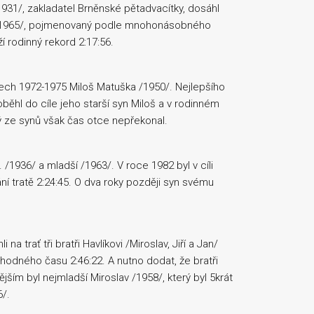
1931/, zakladatel Brněnské pětadvacítky, dosáhl
ld /1965/, pojmenovaný podle mnohonásobného
í rodinný rekord 2:17:56.
tech 1972-1975 Miloš Matuška /1950/. Nejlepšího
oběhl do cíle jeho starší syn Miloš a v rodinném
ý ze synů však čas otce nepřekonal.
 /1936/ a mladší /1963/. V roce 1982 byl v cíli
ní tratě 2:24:45. O dva roky později syn svému
 na trať tři bratři Havlíkovi /Miroslav, Jiří a Jan/
hodného času 2:46:22. A nutno dodat, že bratři
ějším byl nejmladší Miroslav /1958/, který byl 5krát
6/.