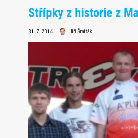
Střípky z historie z 
31. 7. 2014
Jiří Šmiták