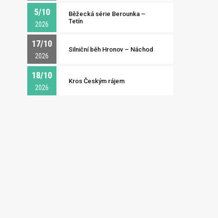
5/10
Běžecká série Berounka –
Tetín
2026
17/10
Silniční běh Hronov – Náchod
2026
18/10
Kros Českým rájem
2026