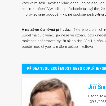
vždy velmi těšili. Když se však jednou po příjezdu do
nimi roztrpčení. Vyvinuli na pořadatele takový tlak, 
improvizované podobě – k plné spokojenosti vytrvalc
A na závěr úsměvná příhoda
z některého z prvních ro
uviděl malou dívenku, jak nese ve džbánu otci k ned
možnosti občerstvení využít až do dna. V cíli jej vša
obědě moc chyběl, a málem běžce inzultoval!
PŘIDEJ SVOU ZKUŠENOST NEBO DOPLŇ INFO
Jiří Šm
Osobní reko
- 39,3 /196