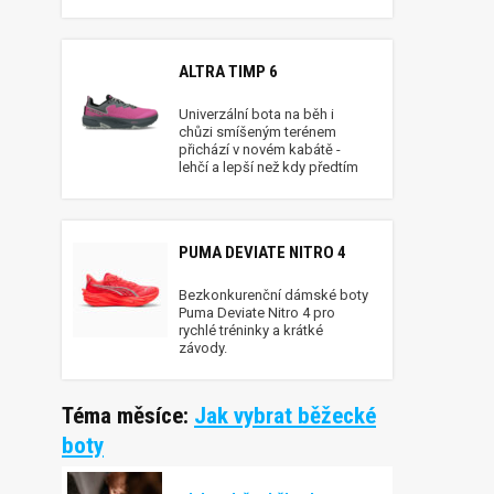
ALTRA TIMP 6
Univerzální bota na běh i
chůzi smíšeným terénem
přichází v novém kabátě -
lehčí a lepší než kdy předtím
PUMA DEVIATE NITRO 4
Bezkonkurenční dámské boty
Puma Deviate Nitro 4 pro
rychlé tréninky a krátké
závody.
Téma měsíce:
Jak vybrat běžecké
boty