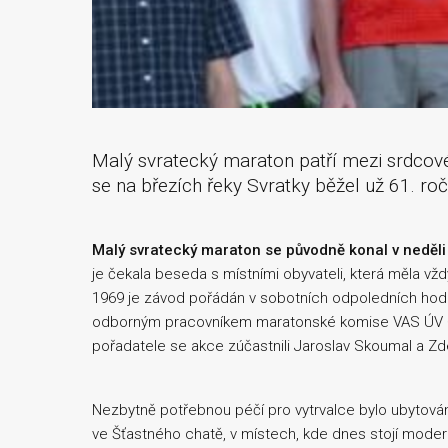
Malý svratecký maraton patří mezi srdcov
se na březích řeky Svratky běžel už 61. roč
Malý svratecký maraton se původně konal v neděl
je čekala beseda s místními obyvateli, která měla vžd
1969 je závod pořádán v sobotních odpoledních hodi
odborným pracovníkem maratonské komise VAS ÚV Č
pořadatele se akce zúčastnili Jaroslav Skoumal a Z
Nezbytně potřebnou péčí pro vytrvalce bylo ubytován
ve Šťastného chatě, v místech, kde dnes stojí moderní