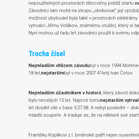
nepoužitelných prostorách tělocvičny poblíž startu
n
Závodníci tam mohli na stropu „obdivovat“ její výzdo
možnost ubytování byla také v prostorách elektrárny
vytrvalci Jiřímu Volákovi, známému otužilci, který si 
Nyní mohou už řadu let závodníci použít k svému od
Trocha čísel
Nejmladším vítězem závodu
byl v roce 1994 Mohmed
18 let,
nejstarším
byl v roce 2007 41letý Ivan Čotov.
Nejmladším účastníkem v historii
, který závod dok
bylo necelých 15 let. Naproti tomu
nejstarším vytrv
let dosáhl cíle v čase 3:27:38. A nebyl poslední – do
mladší soupeře. A traduje se, že na některé své starty
Františku Koplíkovi z I. brněnské patří nejen suverénní