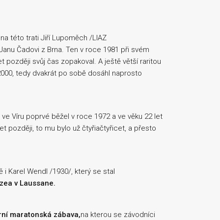
na této trati Jiří Lupoměch /LIAZ
 Janu Čadovi z Brna. Ten v roce 1981 při svém
et později svůj čas zopakoval. A ještě větší raritou
 2000, tedy dvakrát po sobě dosáhl naprosto
 ve Víru poprvé běžel v roce 1972 a ve věku 22 let
t později, to mu bylo už čtyřiačtyřicet, a přesto
 i Karel Wendl /1930/, který se stal
zea v Laussane.
rní maratonská zábava,
na kterou se závodníci