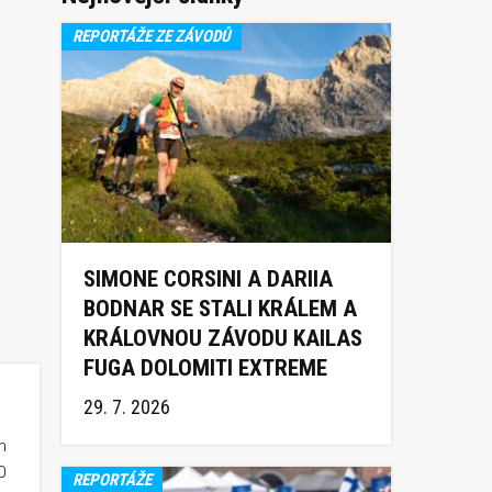
REPORTÁŽE ZE ZÁVODŮ
SIMONE CORSINI A DARIIA
BODNAR SE STALI KRÁLEM A
KRÁLOVNOU ZÁVODU KAILAS
FUGA DOLOMITI EXTREME
TRAIL 2026
29. 7. 2026
m
0
REPORTÁŽE