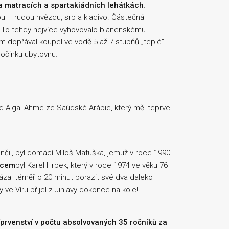
a matracích a spartakiádních lehátkách
.
bu – rudou hvězdu, srp a kladivo. Částečná
. To tehdy nejvíce vyhovovalo blanenskému
tam dopřával koupel ve vodě 5 až 7 stupňů „teplé“.
počinku ubytovnu.
 Algai Ahme ze Saúdské Arábie, který měl teprve
ončil, byl domácí Miloš Matuška, jemuž v roce 1990
alcem
byl Karel Hrbek, který v roce 1974 ve věku 76
kázal téměř o 20 minut porazit své dva daleko
 ve Víru přijel z Jihlavy dokonce na kole!
prvenství v počtu absolvovaných 35 ročníků za