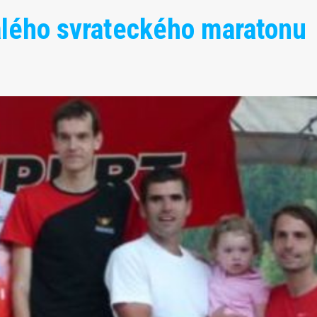
Malého svrateckého maratonu