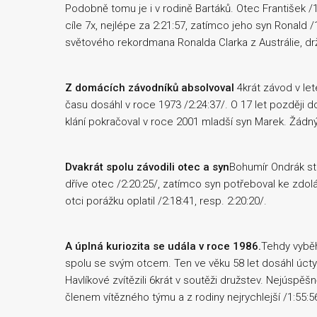
Podobně tomu je i v rodině Bartáků. Otec František /
cíle 7x, nejlépe za 2:21:57, zatímco jeho syn Rona
světového rekordmana Ronalda Clarka z Austrálie, drž
Z domácích závodníků absolvoval
4krát závod v le
času dosáhl v roce 1973 /2:24:37/. O 17 let později d
klání pokračoval v roce 2001 mladší syn Marek. Žádn
Dvakrát spolu závodili otec a syn
Bohumír Ondrák st.
dříve otec /2:20:25/, zatímco syn potřeboval ke zdolá
otci porážku oplatil /2:18:41, resp. 2:20:20/.
A úplná kuriozita se udála v roce 1986.
Tehdy vyběhli
spolu se svým otcem. Ten ve věku 58 let dosáhl úcty
Havlíkové zvítězili 6krát v soutěži družstev. Nejúspěšn
členem vítězného týmu a z rodiny nejrychlejší /1:55:5