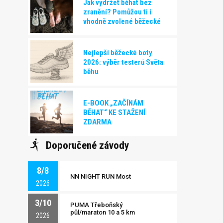
Jak vydržet běhat bez
zranění? Pomůžou ti i
vhodně zvolené běžecké
boty!
Nejlepší běžecké boty
2026: výběr testerů Světa
běhu
E-BOOK „ZAČÍNÁM
BĚHAT“ KE STAŽENÍ
ZDARMA
Doporučené závody
8/8
NN NIGHT RUN Most
2026
3/10
PUMA Třeboňský
půl/maraton 10 a 5 km
2026