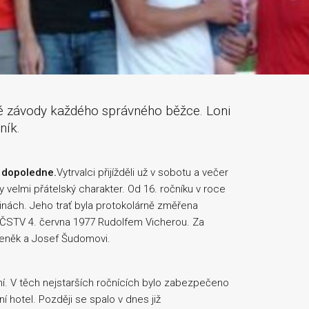
é závody každého správného běžce. Loni
ník.
i dopoledne.
Vytrvalci přijížděli už v sobotu a večer
y velmi přátelský charakter. Od 16. ročníku v roce
nách. Jeho trať byla protokolárně změřena
STV 4. června 1977 Rudolfem Vicherou. Za
deněk a Josef Šudomovi.
í. V těch nejstarších ročnících bylo zabezpečeno
 hotel. Později se spalo v dnes již