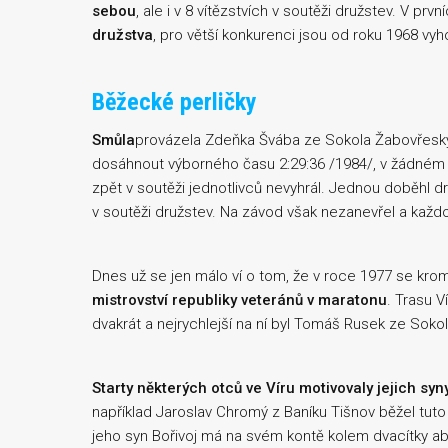
sebou
, ale i v 8 vítězstvích v soutěži družstev. V prvn
družstva
, pro větší konkurenci jsou od roku 1968 v
Běžecké perličky
Smůla
provázela Zdeňka Švába ze Sokola Žabovřesky,
dosáhnout výborného času 2:29:36 /1984/, v žádném z
zpět v soutěži jednotlivců nevyhrál. Jednou doběhl druhý
v soutěži družstev. Na závod však nezanevřel a každo
Dnes už se jen málo ví o tom, že v roce 1977 se kr
mistrovství republiky veteránů v maratonu
. Trasu V
dvakrát a nejrychlejší na ní byl Tomáš Rusek ze Soko
Starty některých otců ve Víru motivovaly jejich syn
například Jaroslav Chromý z Baníku Tišnov běžel tuto
jeho syn Bořivoj má na svém kontě kolem dvacítky ab