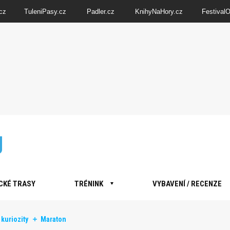
cz
TuleniPasy.cz
Padler.cz
KnihyNaHory.cz
Festival
CKÉ TRASY
TRÉNINK
VYBAVENÍ / RECENZE
kuriozity
Maraton