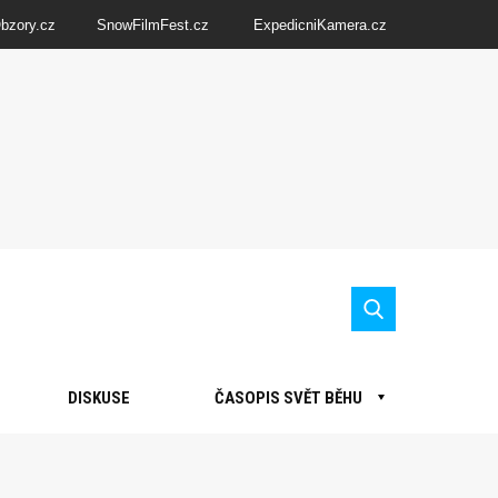
Obzory.cz
SnowFilmFest.cz
ExpedicniKamera.cz
DISKUSE
ČASOPIS SVĚT BĚHU