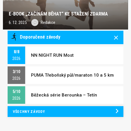
E-BOOK „ZAČÍNÁM BĚHAT“ KE STAŽENÍ ZDARMA
6. 12. 2025
Redakce
Doporučené závody
8/8
NN NIGHT RUN Most
2026
3/10
PUMA Třeboňský půl/maraton 10 a 5 km
2026
5/10
Běžecká série Berounka – Tetín
2026
VŠECHNY ZÁVODY