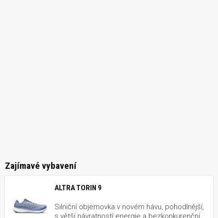
Zajímavé vybavení
ALTRA TORIN 9
Silniční objemovka v novém hávu, pohodlnější,
s větší návratností energie a bezkonkurenční