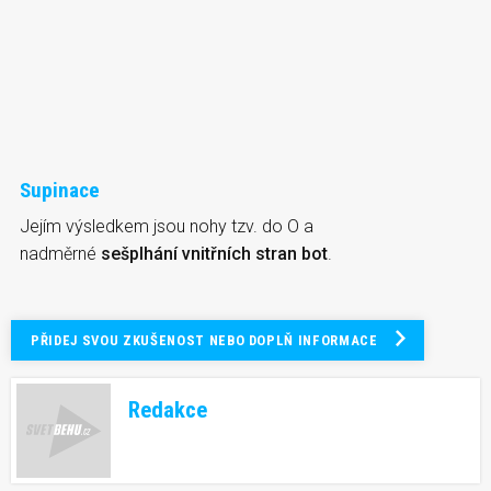
Supinace
Jejím výsledkem jsou nohy tzv. do O a
nadměrné
sešplhání vnitřních stran bot
.
PŘIDEJ SVOU ZKUŠENOST NEBO DOPLŇ INFORMACE
Redakce