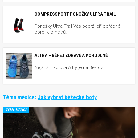
COMPRESSPORT PONOŽKY ULTRA TRAIL
Ponožky Ultra Trail Vás podrží při pořádné
porci kilometrů!
ALTRA – BĚHEJ ZDRAVĚ A POHODLNĚ
Nejširší nabídka Altry je na Běž.cz
Téma měsíce:
Jak vybrat běžecké boty
TÉMA MĚSÍCE