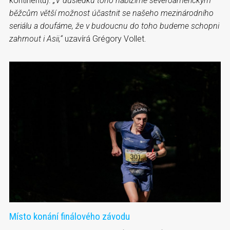
kontinentu).
„V důsledku toho nabízíme severoamerickým
běžcům větší možnost účastnit se našeho mezinárodního
seriálu a doufáme, že v budoucnu do toho budeme schopni
zahrnout i Asii,“
uzavírá Grégory Vollet.
Místo konání finálového závodu