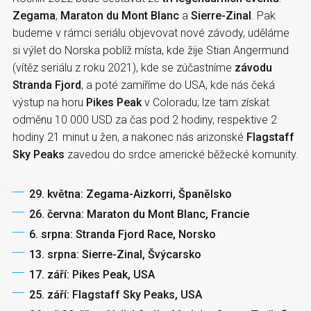
Zegama
,
Maraton du Mont Blanc
a
Sierre-Zinal
. Pak
budeme v rámci seriálu objevovat nové závody, uděláme
si výlet do Norska poblíž místa, kde žije Stian Angermund
(vítěz seriálu z roku 2021), kde se zúčastníme
závodu
Stranda Fjord
, a poté zamíříme do USA, kde nás čeká
výstup na horu
Pikes Peak
v Coloradu; lze tam získat
odměnu 10 000 USD za čas pod 2 hodiny, respektive 2
hodiny 21 minut u žen, a nakonec nás arizonské
Flagstaff
Sky Peaks
zavedou do srdce americké běžecké komunity.
29. května: Zegama-Aizkorri, Španělsko
26. června: Maraton du Mont Blanc, Francie
6. srpna: Stranda Fjord Race, Norsko
13. srpna: Sierre-Zinal, Švýcarsko
17. září: Pikes Peak, USA
25. září: Flagstaff Sky Peaks, USA