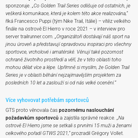
sponzoruje.
„Co Golden Trail Series odlišuje od ostatních, je
veškerá komunikace, která je kolem této akce realizována
,“
říká Francesco Puppi (tým Nike Trail, Itálie) – vítěz velkého
finále na ostrově El Hierro v roce 2021 – v interview pro
server trailrunner.com.
„Organizátoři dostávají náš sport na
jinou úroveň a představují opravdovou inspiraci pro všechny
sportovce, vrcholové i amatérské.
Věnují také pozornost
ochraně životního prostředí
a věří, že v této oblasti toho
mohou dělat více a lépe. Upřímně si myslím, že Golden Trail
Series je v oblasti běhání
nejzajímavějším projektem za
posledních 10 let
a zaslouží si od nás velké ocenění.“
Více vyhovovat potřebám sportovců
GTS proto věnovala čas
pozornému naslouchání
požadavkům sportovců
a zajistila správné reakce.
„Na
ostrově El Hierro jsme se setkali s prvními 15 muži a ženami
celkového pořadí GTWS 2021,“
prozradil Grégory Vollet.