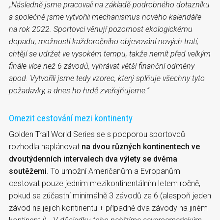
„Následně jsme pracovali na základě podrobného dotazníku
a společně jsme vytvořili mechanismus nového kalendáře
na rok 2022. Sportovci věnují pozornost ekologickému
dopadu, možnosti každoročního objevování nových tratí,
chtějí se udržet ve vysokém tempu, takže nemít před velkým
finále více než 6 závodů, vyhrávat větší finanční odměny
apod. Vytvořili jsme tedy vzorec, který splňuje všechny tyto
požadavky, a dnes ho hrdě zveřejňujeme.“
Omezit cestování mezi kontinenty
Golden Trail World Series se s podporou sportovců
rozhodla naplánovat
na dvou různých kontinentech ve
dvoutýdenních intervalech dva výlety se dvěma
soutěžemi
. To umožní Američanům a Evropanům
cestovat pouze jedním mezikontinentálním letem ročně,
pokud se zúčastní minimálně 3 závodů ze 6 (alespoň jeden
závod na jejich kontinentu + případně dva závody na jiném