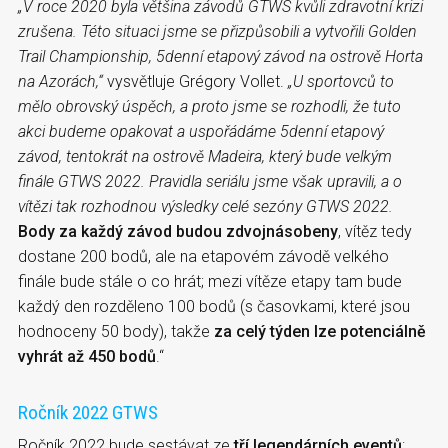
„V roce 2020 byla většina závodů GTWS kvůli zdravotní krizi
zrušena. Této situaci jsme se přizpůsobili a vytvořili Golden
Trail Championship, 5denní etapový závod na ostrově Horta
na Azorách,“
vysvětluje Grégory Vollet.
„U sportovců to
mělo obrovský úspěch, a proto jsme se rozhodli, že tuto
akci budeme opakovat a uspořádáme
5denní etapový
závod, tentokrát na ostrově Madeira, který bude velkým
finále GTWS 2022
. Pravidla seriálu jsme však upravili, a o
vítězi tak rozhodnou výsledky celé sezóny GTWS 2022.
Body za každý závod budou zdvojnásobeny
, vítěz tedy
dostane 200 bodů, ale na etapovém závodě velkého
finále bude stále o co hrát; mezi vítěze etapy tam bude
každý den rozděleno 100 bodů (s časovkami, které jsou
hodnoceny 50 body), takže
za celý týden lze potenciálně
vyhrát až 450 bodů
.“
Ročník 2022 GTWS
Ročník 2022 bude sestávat ze
tří legendárních eventů
: