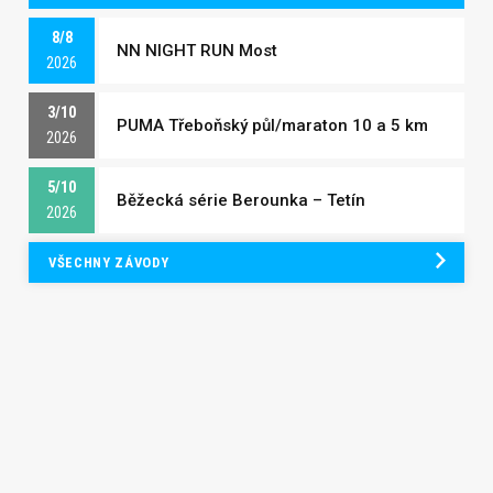
8/8
NN NIGHT RUN Most
2026
3/10
PUMA Třeboňský půl/maraton 10 a 5 km
2026
5/10
Běžecká série Berounka – Tetín
2026
VŠECHNY ZÁVODY