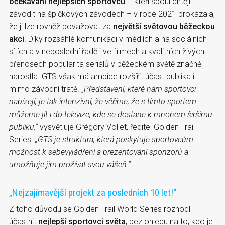
očekávání nejlepších sportovců
– kteří spolu chtějí
závodit na špičkových závodech – v roce 2021 prokázala,
že ji lze rovněž považovat za
největší světovou běžeckou
akci
. Díky rozsáhlé komunikaci v médiích a na sociálních
sítích a v neposlední řadě i ve filmech a kvalitních živých
přenosech popularita seriálů v běžeckém světě značně
narostla. GTS však má ambice rozšířit účast publika i
mimo závodní tratě. „
Představení, které nám sportovci
nabízejí, je tak intenzivní, že věříme, že s tímto sportem
můžeme jít i do televize, kde se dostane k mnohem širšímu
publiku,“
vysvětluje Grégory Vollet, ředitel Golden Trail
Series.
„GTS je struktura, která poskytuje sportovcům
možnost k sebevyjádření a prezentování sponzorů a
umožňuje jim prožívat svou vášeň.“
„Nejzajímavější projekt za posledních 10 let!“
Z toho důvodu se Golden Trail World Series rozhodli
účastnit
nejlepší sportovci světa
, bez ohledu na to, kdo je