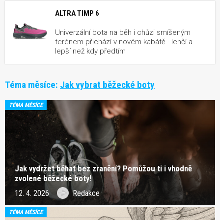
ALTRA TIMP 6
Univerzální bota na běh i chůzi smíšeným
terénem přichází v novém kabátě - lehčí a
lepší než kdy předtím
Téma měsíce:
Jak vybrat běžecké boty
TÉMA MĚSÍCE
Jak vydržet běhat bez zranění? Pomůžou ti i vhodně
zvolené běžecké boty!
12. 4. 2026
Redakce
TÉMA MĚSÍCE