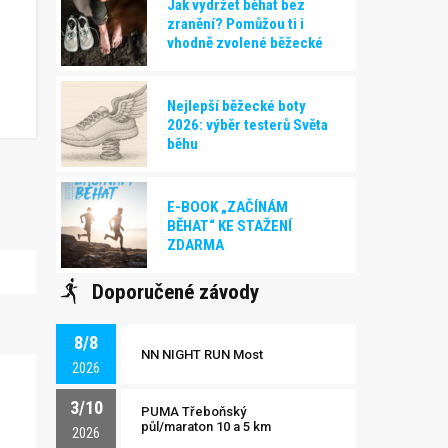
Jak vydržet běhat bez
zranění? Pomůžou ti i
vhodně zvolené běžecké
boty!
Nejlepší běžecké boty
2026: výběr testerů Světa
běhu
E-BOOK „ZAČÍNÁM
BĚHAT“ KE STAŽENÍ
ZDARMA
Doporučené závody
8/8
NN NIGHT RUN Most
2026
3/10
PUMA Třeboňský
půl/maraton 10 a 5 km
2026