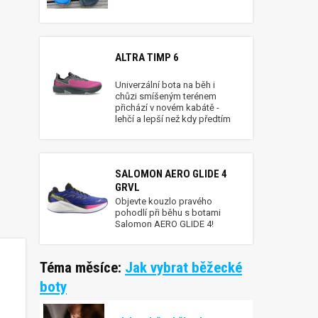
ALTRA TIMP 6
Univerzální bota na běh i
chůzi smíšeným terénem
přichází v novém kabátě -
lehčí a lepší než kdy předtím
SALOMON AERO GLIDE 4
GRVL
Objevte kouzlo pravého
pohodlí při běhu s botami
Salomon AERO GLIDE 4!
Téma měsíce:
Jak vybrat běžecké
boty