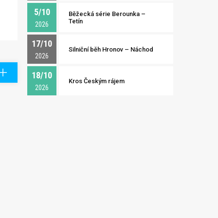
5/10
Běžecká série Berounka –
Tetín
2026
17/10
Silniční běh Hronov – Náchod
2026
18/10
Kros Českým rájem
2026