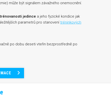
ytmie) může být signálem závažného onemocnění.
trénovanosti jedince
a jeho fyzické kondice jak
jdůležitějších parametrů pro stanovení
tréninkových
lpačně po dobu deseti vteřin bezprostředně po
RMACE
e