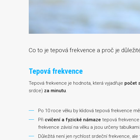
Co to je tepová frekvence a proč je důležité
Tepová frekvence
Tepová frekvence je hodnota, která vyjadřuje
počet 
srdce)
za minutu
.
Po 10 roce věku by klidová tepová frekvence měl
Při
cvičení a fyzické námaze
tepová frekvence
frekvence závisí na věku a jsou určeny tabulkami
Důležitá není jen rychlost srdeční frekvence, ale