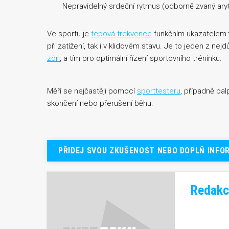
Nepravidelný srdeční rytmus (odborně zvaný ar
Ve sportu je
tepová frekvence
funkčním ukazatelem
při zatížení, tak i v klidovém stavu. Je to jeden z ne
zón
, a tím pro optimální řízení sportovního tréninku.
Měří se nejčastěji pomocí
sporttesteru
, případně pa
skončení nebo přerušení běhu.
PŘIDEJ SVOU ZKUŠENOST NEBO DOPLŇ INFO
Redakc