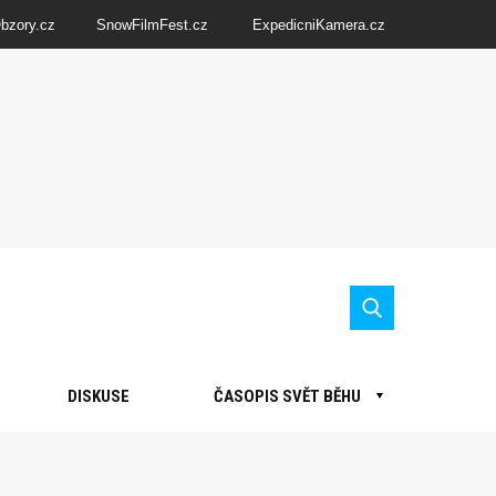
Obzory.cz
SnowFilmFest.cz
ExpedicniKamera.cz
DISKUSE
ČASOPIS SVĚT BĚHU