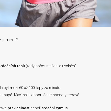
 ji měřit?
srdečních tepů
(tedy počet stažení a uvolnění
a být mezi 60 až 100 tepy za minutu.
 stoupá. Maximální doporučené hodnoty tepové
.
 také
pravidelnost
neboli
srdeční rytmus
.