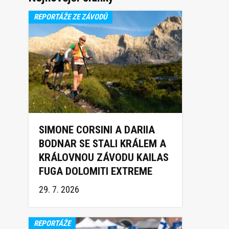
REPORTÁŽE ZE ZÁVODŮ
SIMONE CORSINI A DARIIA
BODNAR SE STALI KRÁLEM A
KRÁLOVNOU ZÁVODU KAILAS
FUGA DOLOMITI EXTREME
TRAIL 2026
29. 7. 2026
REPORTÁŽE