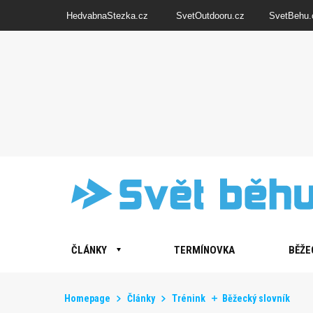
HedvabnaStezka.cz
SvetOutdooru.cz
SvetBehu.
ČLÁNKY
TERMÍNOVKA
BĚŽE
Homepage
Články
Trénink
Běžecký slovník