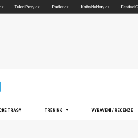
cz
TuleniPasy.cz
Padler.cz
KnihyNaHory.cz
Festival
CKÉ TRASY
TRÉNINK
VYBAVENÍ / RECENZE