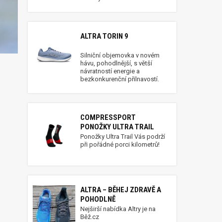
ALTRA TORIN 9
Silniční objemovka v novém
hávu, pohodlnější, s větší
návratností energie a
bezkonkurenční přilnavostí.
COMPRESSPORT
PONOŽKY ULTRA TRAIL
Ponožky Ultra Trail Vás podrží
při pořádné porci kilometrů!
ALTRA – BĚHEJ ZDRAVĚ A
POHODLNĚ
Nejširší nabídka Altry je na
Běž.cz