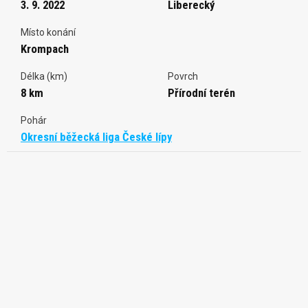
3. 9. 2022
Liberecký
Místo konání
Krompach
Délka (km)
Povrch
8 km
Přírodní terén
Pohár
Okresní běžecká liga České lípy