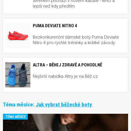
terénem přichází v novém kabátě - lehčí a
lepší než kdy předtím
PUMA DEVIATE NITRO 4
Bezkonkurenční dámské boty Puma Deviate
Nitro 4 pro rychlé tréninky a krátké závody.
ALTRA – BĚHEJ ZDRAVĚ A POHODLNĚ
Nejširší nabídka Altry je na Běž.cz
Téma měsíce:
Jak vybrat běžecké boty
TÉMA MĚSÍCE