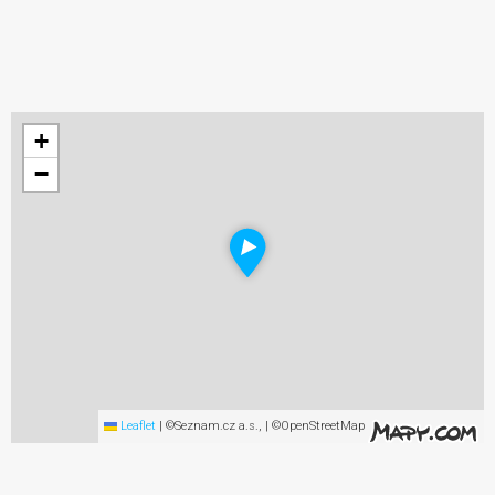
+
−
Leaflet
|
©Seznam.cz a.s., | ©OpenStreetMap