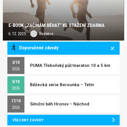
E-BOOK „ZAČÍNÁM BĚHAT“ KE STAŽENÍ ZDARMA
6. 12. 2025
Redakce
Doporučené závody
3/10
PUMA Třeboňský půl/maraton 10 a 5 km
2026
5/10
Běžecká série Berounka – Tetín
2026
17/10
Silniční běh Hronov – Náchod
2026
VŠECHNY ZÁVODY