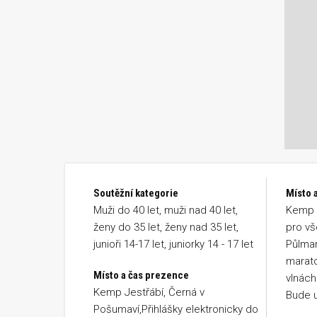
Soutěžní kategorie
Místo a
Muži do 40 let, muži nad 40 let,
Kemp J
ženy do 35 let, ženy nad 35 let,
pro vš
junioři 14-17 let, juniorky 14 - 17 let
Půlmar
marato
Místo a čas prezence
vlnách
Kemp Jestřábí, Černá v
Bude 
Pošumaví,Přihlášky elektronicky do