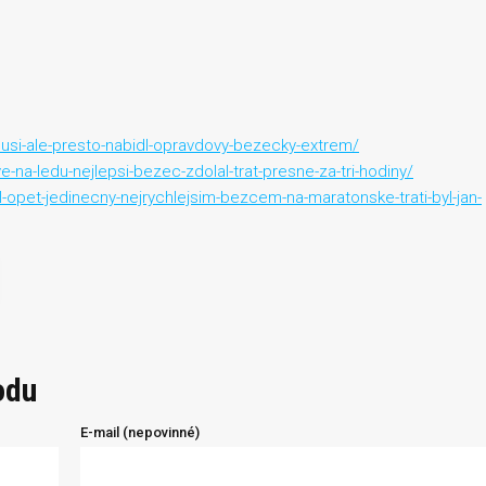
usi-ale-presto-nabidl-opravdovy-bezecky-extrem/
na-ledu-nejlepsi-bezec-zdolal-trat-presne-za-tri-hodiny/
-opet-jedinecny-nejrychlejsim-bezcem-na-maratonske-trati-byl-jan-
odu
E-mail (nepovinné)