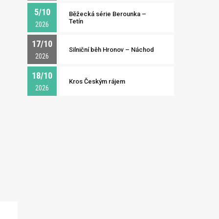
5/10
Běžecká série Berounka –
Tetín
2026
17/10
Silniční běh Hronov – Náchod
2026
18/10
Kros Českým rájem
2026