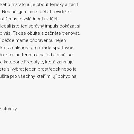
kého maratonu je obout tenisky a začít
. Nestačí „jen“ umět běhat a vydržet
tiž musíte zvládnout i v těch
edali jste ten správný impuls dokázat si
o vás. Tak se obujte a začněte trénovat.
mní běžce máme připravenou nejen
0 km vzdálenost pro mladé sportovce.
o zimního terénu a na led a stačí se
e kategorie Freestyle, která zahrnuje
žete si vybrat jeden prostředek nebo je
šitá pro všechny, kteří milují pohyb na
 stránky.