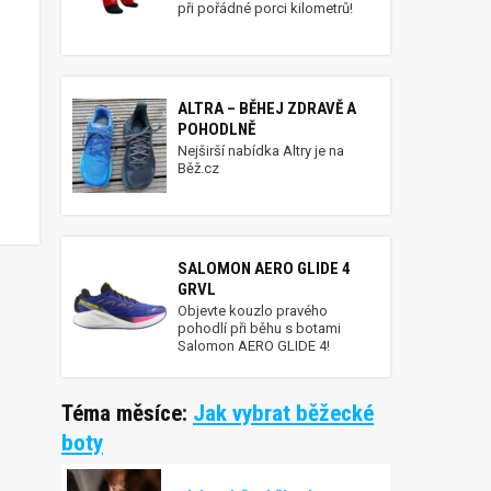
při pořádné porci kilometrů!
ALTRA – BĚHEJ ZDRAVĚ A
POHODLNĚ
Nejširší nabídka Altry je na
Běž.cz
SALOMON AERO GLIDE 4
GRVL
Objevte kouzlo pravého
pohodlí při běhu s botami
Salomon AERO GLIDE 4!
Téma měsíce:
Jak vybrat běžecké
boty