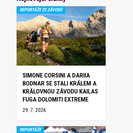
REPORTÁŽE ZE ZÁVODŮ
SIMONE CORSINI A DARIIA
BODNAR SE STALI KRÁLEM A
KRÁLOVNOU ZÁVODU KAILAS
FUGA DOLOMITI EXTREME
TRAIL 2026
29. 7. 2026
REPORTÁŽE