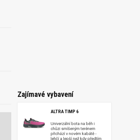
Zajímavé vybavení
ALTRA TIMP 6
Univerzální bota na běh i
chůzi smíšeným terénem
přichází v novém kabátě -
lehčí a lepší než kdy předtím