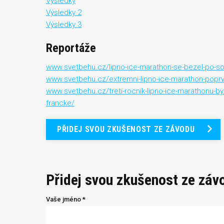
Výsledky
Výsledky 2
Výsledky 3
Reportáže
www.svetbehu.cz/lipno-ice-marathon-se-bezel-po-so
www.svetbehu.cz/extremni-lipno-ice-marathon-poprve-
www.svetbehu.cz/treti-rocnik-lipno-ice-marathonu-byl
francke/
PŘIDEJ SVOU ZKUŠENOST ZE ZÁVODU
Přidej svou zkušenost ze záv
Vaše jméno *