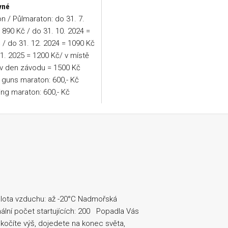
vné
n / Půlmaraton: do 31. 7.
 890 Kč / do 31. 10. 2024 =
 / do 31. 12. 2024 = 1090 Kč
.1. 2025 = 1200 Kč/ v místě
 v den závodu = 1500 Kč
guns maraton: 600,- Kč
ing maraton: 600,- Kč
plota vzduchu: až -20°C Nadmořská
ální počet startujících: 200 Popadla Vás
kočíte výš, dojedete na konec světa,