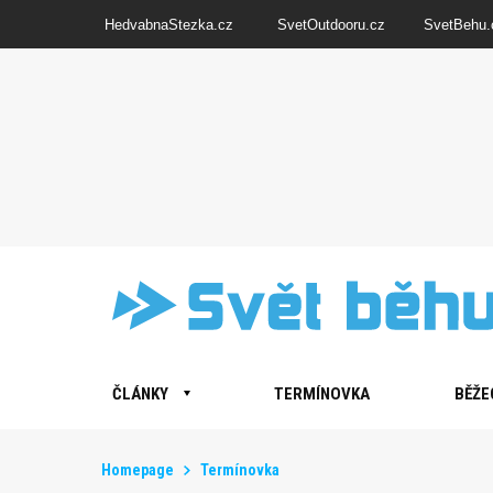
HedvabnaStezka.cz
SvetOutdooru.cz
SvetBehu.
ČLÁNKY
TERMÍNOVKA
BĚŽE
Homepage
Termínovka