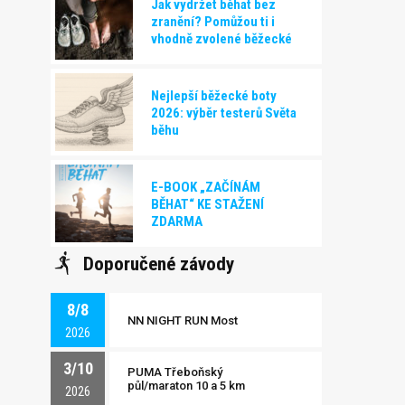
Jak vydržet běhat bez
zranění? Pomůžou ti i
vhodně zvolené běžecké
boty!
Nejlepší běžecké boty
2026: výběr testerů Světa
běhu
E-BOOK „ZAČÍNÁM
BĚHAT“ KE STAŽENÍ
ZDARMA
Doporučené závody
8/8
NN NIGHT RUN Most
2026
3/10
PUMA Třeboňský
půl/maraton 10 a 5 km
2026