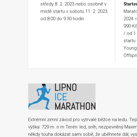
středy 8. 2. 2023 nebo osobně v
Starto
místě startu v sobotu 11. 2. 2023
Marato
od 8:00 do 9:30 hodin
2024 =
990 Kč
/ od 1
startu
Young 
Offspr
Extrémní zimní závod pro vytrvalé běžce na ledu. Te
výška: 729 m. n m Terén: led, sníh, nezpevněný Maxim
někdy touha dokázat sami sobě, že uběhnete dál, vys