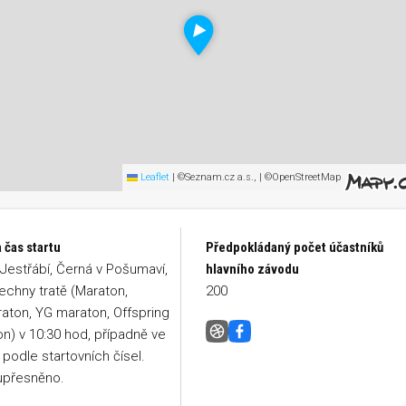
Leaflet
|
©Seznam.cz a.s., | ©OpenStreetMap
 čas startu
Předpokládaný počet účastníků
estřábí, Černá v Pošumaví,
hlavního závodu
echny tratě (Maraton,
200
aton, YG maraton, Offspring
n) v 10:30 hod, případně ve
Lipno Ice Marathon
Facebook
 podle startovních čísel.
upřesněno.