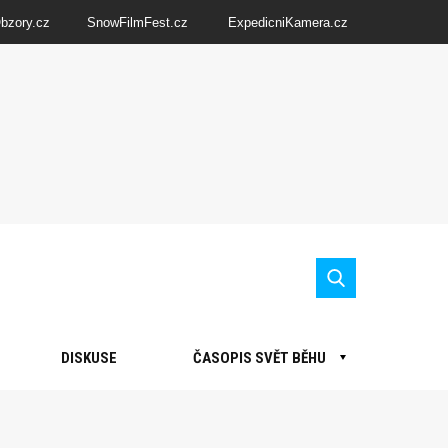
Obzory.cz
SnowFilmFest.cz
ExpedicniKamera.cz
DISKUSE
ČASOPIS SVĚT BĚHU