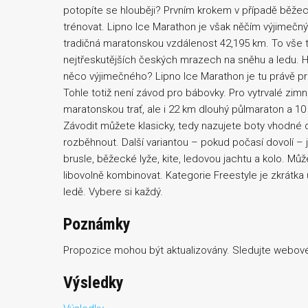
potopíte se hlouběji? Prvním krokem v případě běžec
trénovat. Lipno Ice Marathon je však něčím výjimečný
tradičná maratonskou vzdálenost 42,195 km. To vše to
nejtřeskutějších českých mrazech na sněhu a ledu. Hl
něco výjimečného? Lipno Ice Marathon je tu právě pr
Tohle totiž není závod pro bábovky. Pro vytrvalé zi
maratonskou trať, ale i 22 km dlouhý půlmaraton a 1
Závodit můžete klasicky, tedy nazujete boty vhodné d
rozběhnout. Další variantou – pokud počasí dovolí – j
brusle, běžecké lyže, kite, ledovou jachtu a kolo. Mů
libovolně kombinovat. Kategorie Freestyle je zkrátka u
ledě. Vybere si každý.
Poznámky
Propozice mohou být aktualizovány. Sledujte webové
Výsledky