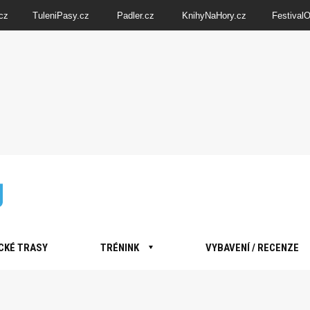
cz
TuleniPasy.cz
Padler.cz
KnihyNaHory.cz
Festival
CKÉ TRASY
TRÉNINK
VYBAVENÍ / RECENZE