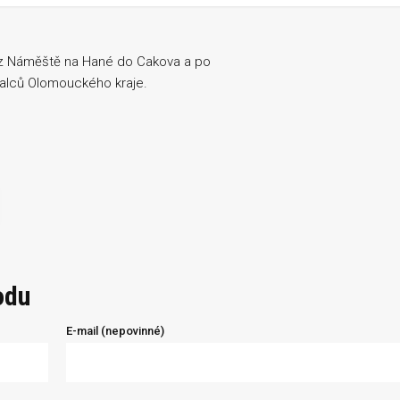
u z Náměště na Hané do Cakova a po
rvalců Olomouckého kraje.
odu
E-mail (nepovinné)