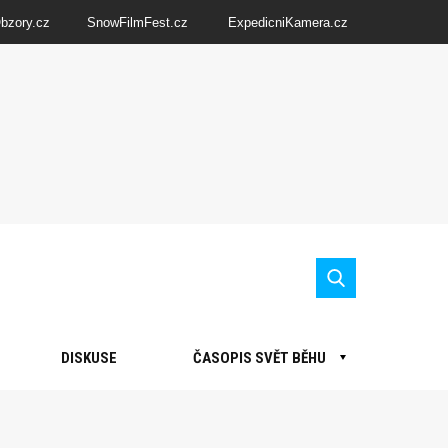
Obzory.cz
SnowFilmFest.cz
ExpedicniKamera.cz
DISKUSE
ČASOPIS SVĚT BĚHU