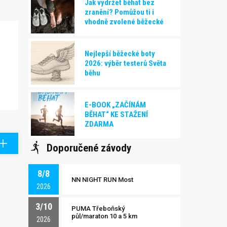
Jak vydržet běhat bez
zranění? Pomůžou ti i
vhodně zvolené běžecké
boty!
Nejlepší běžecké boty
2026: výběr testerů Světa
běhu
E-BOOK „ZAČÍNÁM
BĚHAT“ KE STAŽENÍ
ZDARMA
Doporučené závody
8/8
NN NIGHT RUN Most
2026
3/10
PUMA Třeboňský
půl/maraton 10 a 5 km
2026