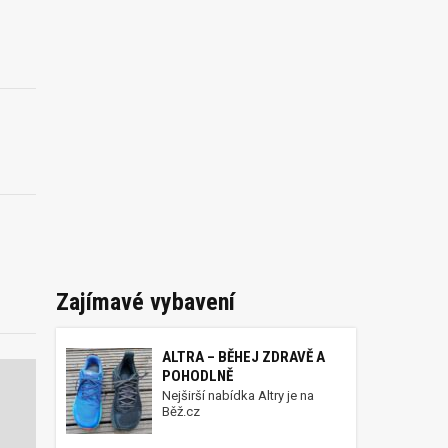
Zajímavé vybavení
ALTRA – BĚHEJ ZDRAVĚ A
POHODLNĚ
Nejširší nabídka Altry je na
Běž.cz