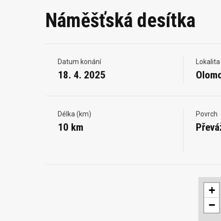
Náměšťská desítka
Datum konání
Lokalita
18. 4. 2025
Olom
Délka (km)
Povrch
10 km
Převá
+
−