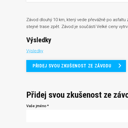
Závod dlouhý 10 km, který vede převážně po asfalt
stejné trase zpět. Závod je součástí Velké ceny vyt
Výsledky
Výsledky
PŘIDEJ SVOU ZKUŠENOST ZE ZÁVODU
Přidej svou zkušenost ze záv
Vaše jméno *