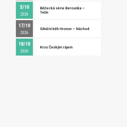
5/10
Běžecká série Berounka –
Tetín
2026
17/10
Silniční běh Hronov – Náchod
2026
18/10
Kros Českým rájem
2026