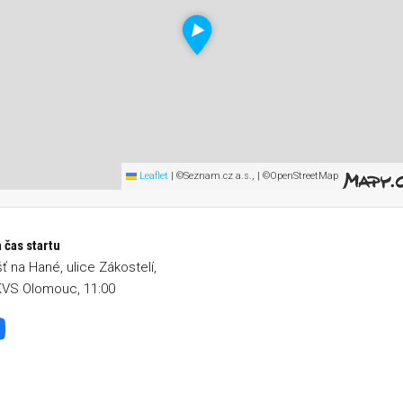
Leaflet
|
©Seznam.cz a.s., | ©OpenStreetMap
 čas startu
 na Hané, ulice Zákostelí,
KVS Olomouc, 11:00
šťská desítka
Facebook