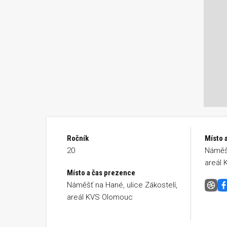
Ročník
Místo a
20
Náměšť
areál 
Místo a čas prezence
Náměšť na Hané, ulice Zákostelí,
Námě
areál KVS Olomouc