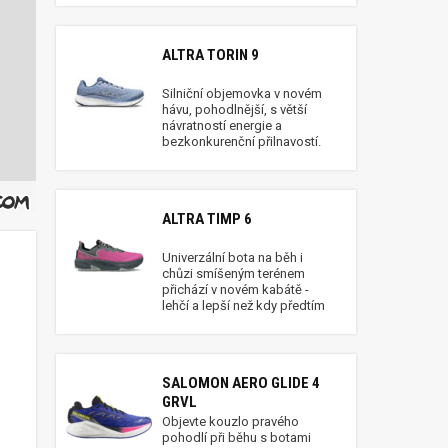
ALTRA TORIN 9
Silniční objemovka v novém
hávu, pohodlnější, s větší
návratností energie a
bezkonkurenční přilnavostí.
ALTRA TIMP 6
Univerzální bota na běh i
chůzi smíšeným terénem
přichází v novém kabátě -
lehčí a lepší než kdy předtím
SALOMON AERO GLIDE 4
GRVL
Objevte kouzlo pravého
pohodlí při běhu s botami