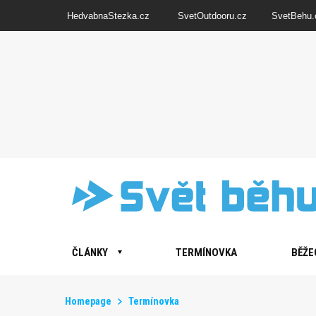
HedvabnaStezka.cz
SvetOutdooru.cz
SvetBehu.
ČLÁNKY
TERMÍNOVKA
BĚŽE
Homepage
Termínovka