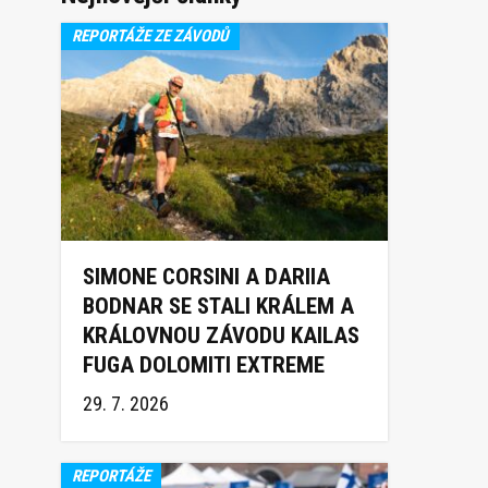
REPORTÁŽE ZE ZÁVODŮ
SIMONE CORSINI A DARIIA
BODNAR SE STALI KRÁLEM A
KRÁLOVNOU ZÁVODU KAILAS
FUGA DOLOMITI EXTREME
TRAIL 2026
29. 7. 2026
REPORTÁŽE