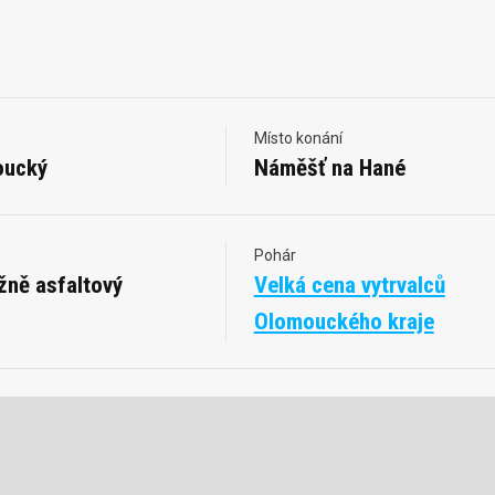
Místo konání
oucký
Náměšť na Hané
Pohár
žně asfaltový
Velká cena vytrvalců
Olomouckého kraje