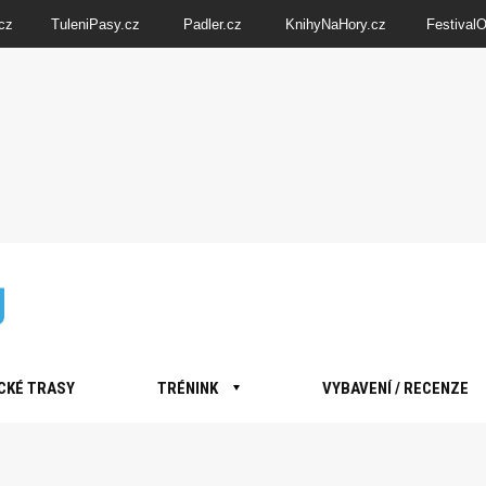
cz
TuleniPasy.cz
Padler.cz
KnihyNaHory.cz
Festival
CKÉ TRASY
TRÉNINK
VYBAVENÍ / RECENZE