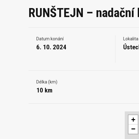
RUNŠTEJN – nadační bě
Datum konání
Lokalita
6. 10. 2024
Ústec
Délka (km)
10 km
+
−