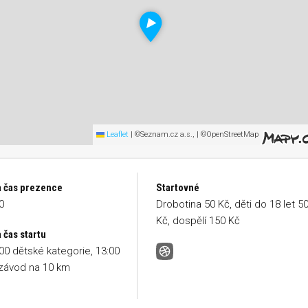
Leaflet
|
©Seznam.cz a.s., | ©OpenStreetMap
a čas prezence
Startovné
0
Drobotina 50 Kč, děti do 18 let 5
Kč, dospělí 150 Kč
 čas startu
00 dětské kategorie, 13:00
RUNŠTEJN &#8211; nadační běh 
 závod na 10 km