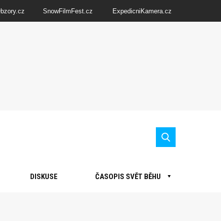
Obzory.cz
SnowFilmFest.cz
ExpedicniKamera.cz
DISKUSE
ČASOPIS SVĚT BĚHU