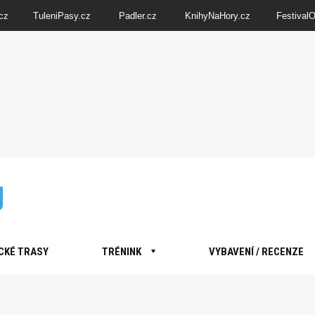
cz
TuleniPasy.cz
Padler.cz
KnihyNaHory.cz
Festival
CKÉ TRASY
TRÉNINK
VYBAVENÍ / RECENZE