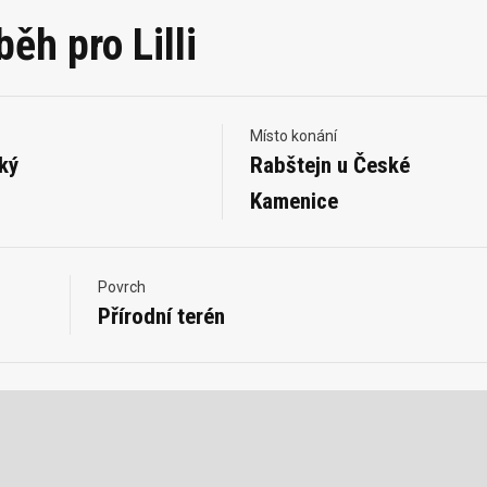
h pro Lilli
Místo konání
ký
Rabštejn u České
Kamenice
Povrch
Přírodní terén