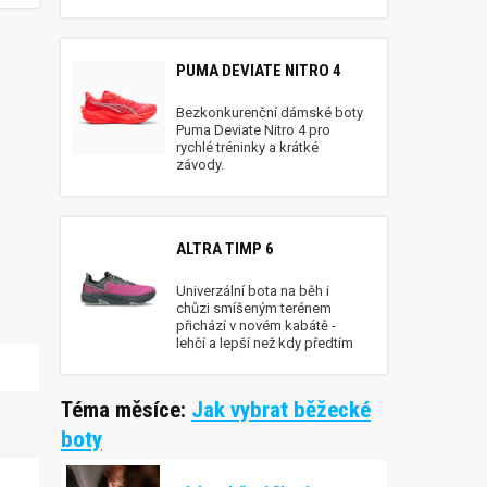
PUMA DEVIATE NITRO 4
Bezkonkurenční dámské boty
Puma Deviate Nitro 4 pro
rychlé tréninky a krátké
závody.
ALTRA TIMP 6
Univerzální bota na běh i
chůzi smíšeným terénem
přichází v novém kabátě -
lehčí a lepší než kdy předtím
Téma měsíce:
Jak vybrat běžecké
boty