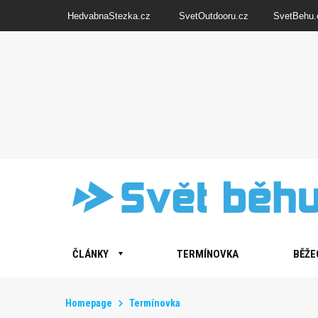
HedvabnaStezka.cz
SvetOutdooru.cz
SvetBehu.
ČLÁNKY
TERMÍNOVKA
BĚŽE
Homepage
Termínovka