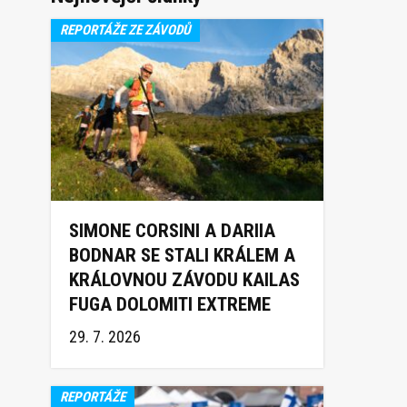
REPORTÁŽE ZE ZÁVODŮ
SIMONE CORSINI A DARIIA
BODNAR SE STALI KRÁLEM A
KRÁLOVNOU ZÁVODU KAILAS
FUGA DOLOMITI EXTREME
TRAIL 2026
29. 7. 2026
REPORTÁŽE