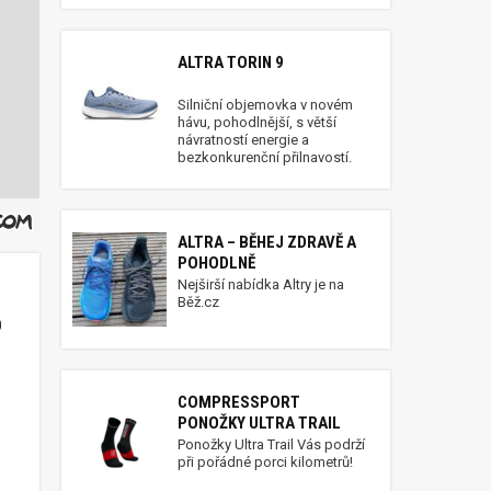
ALTRA TORIN 9
Silniční objemovka v novém
hávu, pohodlnější, s větší
návratností energie a
bezkonkurenční přilnavostí.
ALTRA – BĚHEJ ZDRAVĚ A
POHODLNĚ
Nejširší nabídka Altry je na
Běž.cz
0
COMPRESSPORT
pro Lilli
PONOŽKY ULTRA TRAIL
Ponožky Ultra Trail Vás podrží
při pořádné porci kilometrů!