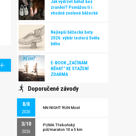
Jak vydržet běhat bez
zranění? Pomůžou ti i
vhodně zvolené běžecké
boty!
Nejlepší běžecké boty
2026: výběr testerů Světa
běhu
E-BOOK „ZAČÍNÁM
BĚHAT“ KE STAŽENÍ
ZDARMA
Doporučené závody
8/8
NN NIGHT RUN Most
2026
3/10
PUMA Třeboňský
půl/maraton 10 a 5 km
2026