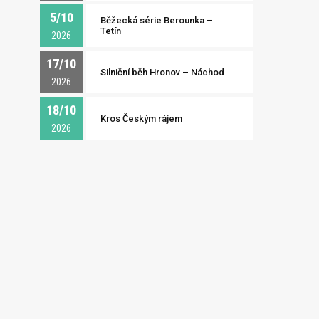
5/10
Běžecká série Berounka –
Tetín
2026
17/10
Silniční běh Hronov – Náchod
2026
18/10
Kros Českým rájem
2026