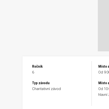
Ročník
Místo 
6
Od 9:0
Typ závodu
Místo a
Charitativní závod
Od 10:
hlavní