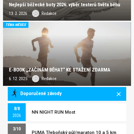
Nejlepší běžecké boty 2026: výběr testerů Světa běhu
13. 2. 2026
Redakce
TÉMA MĚSÍCE
E-BOOK „ZAČÍNÁM BĚHAT“ KE STAŽENÍ ZDARMA
6. 12. 2025
Redakce
Doporučené závody
8/8
NN NIGHT RUN Most
2026
3/10
PUMA Třeboňský půl/maraton 10 a 5 km