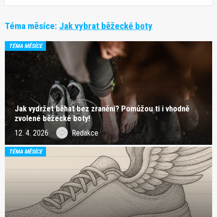
Téma měsíce:
Jak vybrat běžecké boty
TÉMA MĚSÍCE
Jak vydržet běhat bez zranění? Pomůžou ti i vhodně
zvolené běžecké boty!
12. 4. 2026
Redakce
TÉMA MĚSÍCE