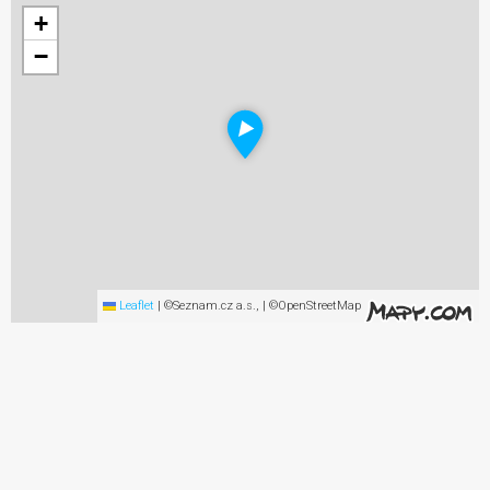
+
−
Leaflet
|
©Seznam.cz a.s., | ©OpenStreetMap