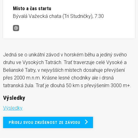
Místo a čas startu
Bývalá Važecká chata (Tri Studničky), 7:30
Tatranská Šelma Ultra
Jedná se o unikátní závod v horském běhu a jediný svého
druhu ve Vysokých Tatrách. Trať traverzuje celé Vysoké a
Belianské Tatry, v nejvyšších místech dosahuje převýšení
přes 2000 m.n.m. Krásne lesné chodníky ale i drsná
tatranská žula. Trať je dlouhá 50 km s převýšením 3000 m+.
Výsledky
Výsledky
PŘIDEJ SVOU ZKUŠENOST ZE ZÁVODU