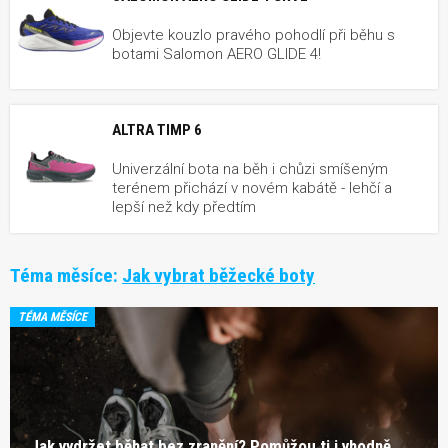
Objevte kouzlo pravého pohodlí při běhu s
botami Salomon AERO GLIDE 4!
ALTRA TIMP 6
Univerzální bota na běh i chůzi smíšeným
terénem přichází v novém kabátě - lehčí a
lepší než kdy předtím
Téma měsíce:
Jak vybrat běžecké boty
TÉMA MĚSÍCE
Jak vydržet běhat bez zranění? Pomůžou ti i vhodně