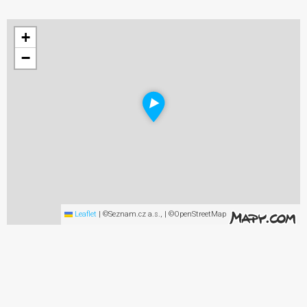
+
−
Leaflet
|
©Seznam.cz a.s., | ©OpenStreetMap