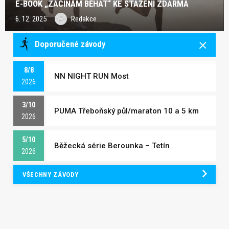
E-BOOK „ZAČÍNÁM BĚHAT“ KE STAŽENÍ ZDARMA
6. 12. 2025
Redakce
Doporučené závody
8/8
NN NIGHT RUN Most
2026
3/10
PUMA Třeboňský půl/maraton 10 a 5 km
2026
5/10
Běžecká série Berounka – Tetín
2026
VŠECHNY ZÁVODY