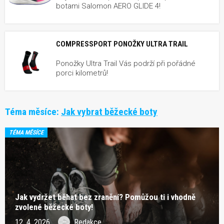
botami Salomon AERO GLIDE 4!
COMPRESSPORT PONOŽKY ULTRA TRAIL
Ponožky Ultra Trail Vás podrží při pořádné
porci kilometrů!
Téma měsíce:
Jak vybrat běžecké boty
TÉMA MĚSÍCE
Jak vydržet běhat bez zranění? Pomůžou ti i vhodně
zvolené běžecké boty!
12. 4. 2026
Redakce