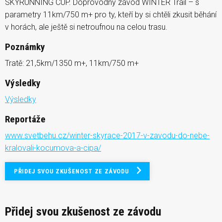
SKYRUNNING CUP. Doprovodný závod WINTER Trail – s
parametry 11km/750 m+ pro ty, kteří by si chtěli zkusit běhání
v horách, ale ještě si netroufnou na celou trasu.
Poznámky
Tratě: 21,5km/1350 m+, 11km/750 m+
Výsledky
Výsledky
Reportáže
www.svetbehu.cz/winter-skyrace-2017-v-zavodu-do-nebe-
kralovali-kocumova-a-cipa/
PŘIDEJ SVOU ZKUŠENOST ZE ZÁVODU
Přidej svou zkušenost ze závodu