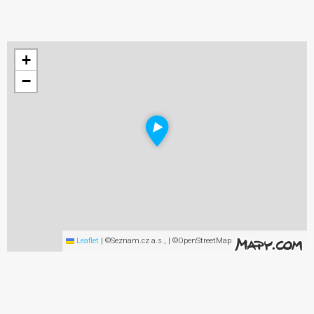
+
−
Leaflet
|
©Seznam.cz a.s., | ©OpenStreetMap