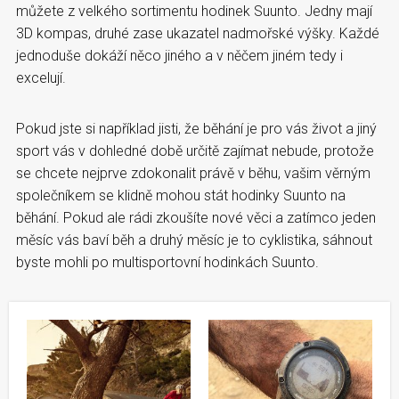
můžete z velkého sortimentu hodinek Suunto. Jedny mají
3D kompas, druhé zase ukazatel nadmořské výšky. Každé
jednoduše dokáží něco jiného a v něčem jiném tedy i
excelují.
Pokud jste si například jisti, že běhání je pro vás život a jiný
sport vás v dohledné době určitě zajímat nebude, protože
se chcete nejprve zdokonalit právě v běhu, vašim věrným
společníkem se klidně mohou stát hodinky Suunto na
běhání. Pokud ale rádi zkoušíte nové věci a zatímco jeden
měsíc vás baví běh a druhý měsíc je to cyklistika, sáhnout
byste mohli po multisportovní hodinkách Suunto.