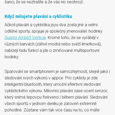
šanci, že se neztratíte a že vás nic neohrozí.
Když milujete plavání a cyklistiku
Ačkoli plavání a cyklistika jsou dva zcela jiné a velmi
odlišné sporty, spojuje je společný jmenovatel: hodinky
Suunto Ambit3 Vertical
. Kromě toho, že se vyrábějí v
různých barvách (zářivě modrá nebo svěží limetková),
nabízejí řadu funkcí a jde o zmiňované multisportovní
hodinky.
Spárování se smartphonem je samozřejmostí, stejně jako i
sledování svých výkonů v appce. Pro cyklisty je zde
inteligentní bluetooth, který umožní efektivní sledování
cyklistického výkonu. Milovníci plavání zase ocení senzor,
který snímá tepovou frekvenci i během plavání. Sledování
všech sportů v jednom deníku je zároveň extrémně
pohodlné. Zůstane vám tak více času na to, co máte