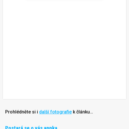
Prohlédněte si i
další fotografie
k článku…
Postará se o vás appka