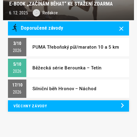
E-BOOK „ZAČÍNÁM BĚHAT“ KE STAŽENÍ ZDARMA
6. 12. 2025
Redakce
Doporučené závody
3/10
PUMA Třeboňský půl/maraton 10 a 5 km
2026
5/10
Běžecká série Berounka – Tetín
2026
17/10
Silniční běh Hronov – Náchod
2026
VŠECHNY ZÁVODY