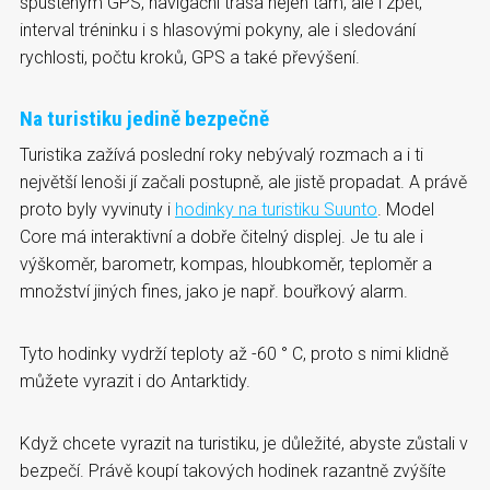
spuštěným GPS, navigační trasa nejen tam, ale i zpět,
interval tréninku i s hlasovými pokyny, ale i sledování
rychlosti, počtu kroků, GPS a také převýšení.
Na turistiku jedině bezpečně
Turistika zažívá poslední roky nebývalý rozmach a i ti
největší lenoši jí začali postupně, ale jistě propadat. A právě
proto byly vyvinuty i
hodinky na turistiku Suunto
. Model
Core má interaktivní a dobře čitelný displej. Je tu ale i
výškoměr, barometr, kompas, hloubkoměr, teploměr a
množství jiných fines, jako je např. bouřkový alarm.
Tyto hodinky vydrží teploty až -60 ° C, proto s nimi klidně
můžete vyrazit i do Antarktidy.
Když chcete vyrazit na turistiku, je důležité, abyste zůstali v
bezpečí. Právě koupí takových hodinek razantně zvýšíte