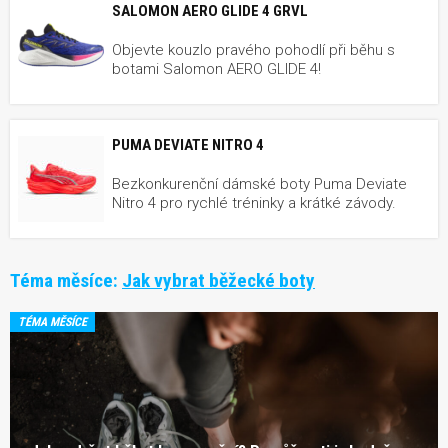
SALOMON AERO GLIDE 4 GRVL
Objevte kouzlo pravého pohodlí při běhu s
botami Salomon AERO GLIDE 4!
PUMA DEVIATE NITRO 4
Bezkonkurenční dámské boty Puma Deviate
Nitro 4 pro rychlé tréninky a krátké závody.
Téma měsíce:
Jak vybrat běžecké boty
TÉMA MĚSÍCE