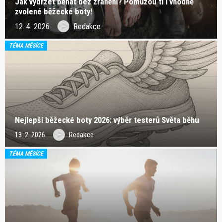
Jak vydržet běhat bez zranění? Pomůžou ti i vhodně
zvolené běžecké boty!
12. 4. 2026
Redakce
TÉMA MĚSÍCE
Nejlepší běžecké boty 2026: výběr testerů Světa běhu
13. 2. 2026
Redakce
TÉMA MĚSÍCE