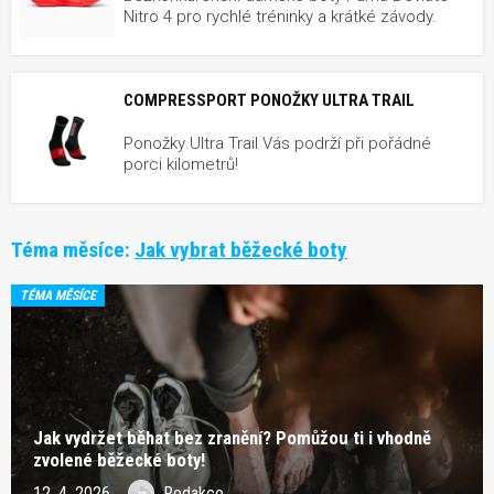
Nitro 4 pro rychlé tréninky a krátké závody.
COMPRESSPORT PONOŽKY ULTRA TRAIL
Ponožky Ultra Trail Vás podrží při pořádné
porci kilometrů!
Téma měsíce:
Jak vybrat běžecké boty
TÉMA MĚSÍCE
Jak vydržet běhat bez zranění? Pomůžou ti i vhodně
zvolené běžecké boty!
12. 4. 2026
Redakce