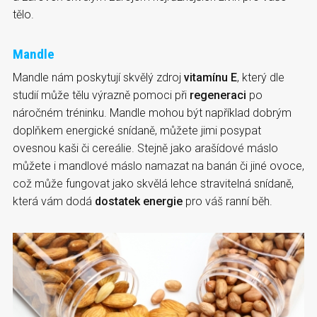
tělo.
Mandle
Mandle nám poskytují skvělý zdroj
vitamínu E
, který dle
studií může tělu výrazně pomoci při
regeneraci
po
náročném tréninku. Mandle mohou být například dobrým
doplňkem energické snídaně, můžete jimi posypat
ovesnou kaši či cereálie. Stejně jako arašídové máslo
můžete i mandlové máslo namazat na banán či jiné ovoce,
což může fungovat jako skvělá lehce stravitelná snídaně,
která vám dodá
dostatek energie
pro váš ranní běh.