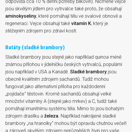
odpovídá cca 10 % denní potřeby bílkovin). Nicméně vejce
jsou skvělým jídlem pro vytrvalce také proto, že obsahují
aminokyseliny
, které pomáhají tělu ve svalové obnově a
regeneraci. Vejce obsahují také
vitamín K
, který je
stěžejním zdrojem pro zdraví kostí.
Batáty (sladké brambory)
Sladké brambory jsou stejně jako například quinoa méně
známou přílohou v jídelníčku českých vytrvalců, populární
jsou například v USA a Kanadě.
Sladké brambory
jsou
obecně kvalitním zdrojem sacharidů. Tudíž mohou
fungovat jako alternativní příloha pro každodenní
„pojídače“ těstovin. Kromě sacharidů obsahují velké
množství vitamíny A (stejně jako mrkev) a C, tudíž také
pomáhají imunitnímu systému těla. Mimo to jsou bohatým
zdrojem draslíku a
železa
. Například nakrájené sladké
brambory „na hranolky“ mohou být opravdu chutnou večeří
a zároveň skvělým zdrojem nejrůznějších živin pro vaše