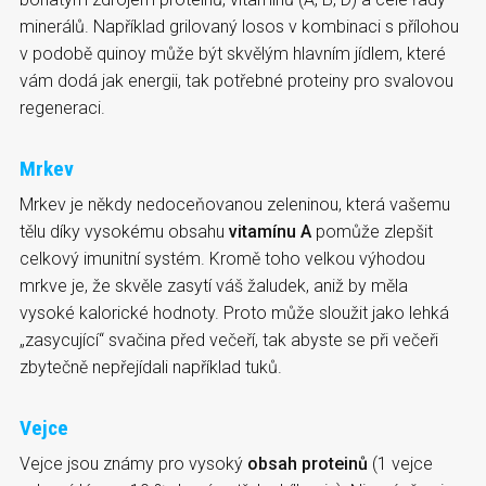
minerálů. Například grilovaný losos v kombinaci s přílohou
v podobě quinoy může být skvělým hlavním jídlem, které
vám dodá jak energii, tak potřebné proteiny pro svalovou
regeneraci.
Mrkev
Mrkev je někdy nedoceňovanou zeleninou, která vašemu
tělu díky vysokému obsahu
vitamínu A
pomůže zlepšit
celkový imunitní systém. Kromě toho velkou výhodou
mrkve je, že skvěle zasytí váš žaludek, aniž by měla
vysoké kalorické hodnoty. Proto může sloužit jako lehká
„zasycující“ svačina před večeří, tak abyste se při večeři
zbytečně nepřejídali například tuků.
Vejce
Vejce jsou známy pro vysoký
obsah proteinů
(1 vejce