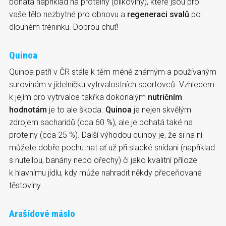
bohatá například na proteiny (bílkoviny), které jsou pro
vaše tělo nezbytné pro obnovu a
regeneraci svalů
po
dlouhém tréninku. Dobrou chuť!
Quinoa
Quinoa patří v ČR stále k těm méně známým a používaným
surovinám v jídelníčku vytrvalostních sportovců. Vzhledem
k jejím pro vytrvalce takřka dokonalým
nutričním
hodnotám
je to ale škoda.
Quinoa
je nejen skvělým
zdrojem sacharidů (cca 60 %), ale je bohatá také na
proteiny (cca 25 %). Další výhodou quinoy je, že si na ní
můžete dobře pochutnat ať už při sladké snídani (například
s nutellou, banány nebo ořechy) či jako kvalitní příloze
k hlavnímu jídlu, kdy může nahradit někdy přeceňované
těstoviny.
Arašídové máslo