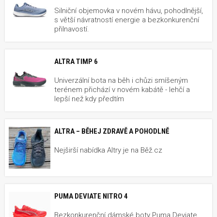
Silniční objemovka v novém hávu, pohodlnější,
s větší návratností energie a bezkonkurenční
přilnavostí.
ALTRA TIMP 6
Univerzální bota na běh i chůzi smíšeným
terénem přichází v novém kabátě - lehčí a
lepší než kdy předtím
ALTRA – BĚHEJ ZDRAVĚ A POHODLNĚ
Nejširší nabídka Altry je na Běž.cz
PUMA DEVIATE NITRO 4
Bezkonkurenční dámské boty Puma Deviate