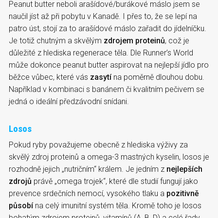
Peanut butter neboli arašídové/burákové máslo jsem se
naučil jíst až při pobytu v Kanadě. I přes to, že se lepí na
patro úst, stojí za to arašídové máslo zařadit do jídelníčku.
Je totiž chutným a skvělým
zdrojem proteinů
, což je
důležité z hlediska regenerace těla. Dle Runner’s World
může dokonce peanut butter aspirovat na nejlepší jídlo pro
běžce vůbec, které vás
zasytí
na poměrně dlouhou dobu.
Například v kombinaci s banánem či kvalitním pečivem se
jedná o ideální předzávodní snídani.
Losos
Pokud ryby považujeme obecně z hlediska výživy za
skvělý zdroj proteinů a omega-3 mastných kyselin, losos je
rozhodně jejich „nutričním“ králem. Je jedním z
nejlepších
zdrojů
právě „omega trojek“, které dle studií fungují jako
prevence srdečních nemocí, vysokého tlaku a
pozitivně
působí
na celý imunitní systém těla. Kromě toho je losos
bohatým zdrojem proteinů, vitamínů (A, B, D) a celé řady