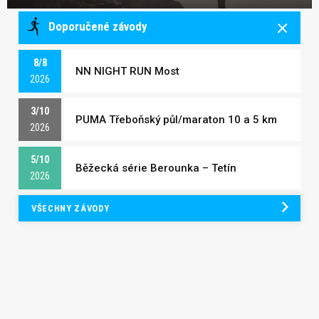
Doporučené závody
8/8
NN NIGHT RUN Most
2026
3/10
PUMA Třeboňský půl/maraton 10 a 5 km
2026
5/10
Běžecká série Berounka – Tetín
2026
VŠECHNY ZÁVODY