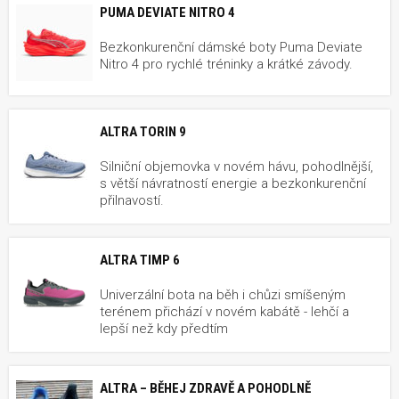
PUMA DEVIATE NITRO 4
Bezkonkurenční dámské boty Puma Deviate
Nitro 4 pro rychlé tréninky a krátké závody.
ALTRA TORIN 9
Silniční objemovka v novém hávu, pohodlnější,
s větší návratností energie a bezkonkurenční
přilnavostí.
ALTRA TIMP 6
Univerzální bota na běh i chůzi smíšeným
terénem přichází v novém kabátě - lehčí a
lepší než kdy předtím
ALTRA – BĚHEJ ZDRAVĚ A POHODLNĚ