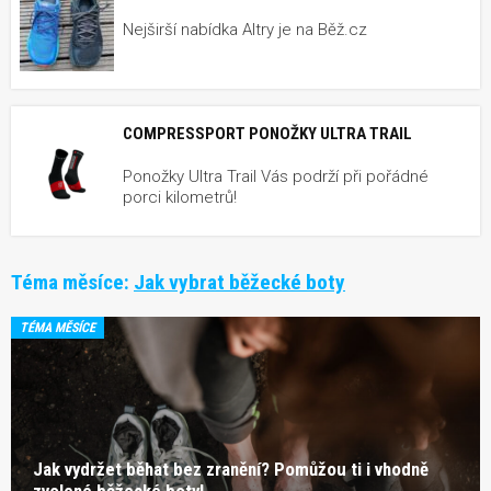
Nejširší nabídka Altry je na Běž.cz
COMPRESSPORT PONOŽKY ULTRA TRAIL
Ponožky Ultra Trail Vás podrží při pořádné
porci kilometrů!
Téma měsíce:
Jak vybrat běžecké boty
TÉMA MĚSÍCE
Jak vydržet běhat bez zranění? Pomůžou ti i vhodně
zvolené běžecké boty!