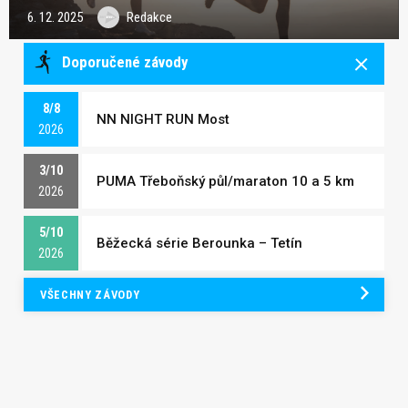
6. 12. 2025
Redakce
Doporučené závody
8/8
NN NIGHT RUN Most
2026
3/10
PUMA Třeboňský půl/maraton 10 a 5 km
2026
5/10
Běžecká série Berounka – Tetín
2026
VŠECHNY ZÁVODY