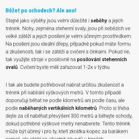
Běžet po schodech? Ale ano!
Stejně jako výběhy jsou velmi důležité i
seběhy
a jejich
trénink. Nohy, zejména stehenní svaly, jsou při sebězích ve
velké zátěží a jejich posílení je velmi účinným prostředkem.
Na posílení jsou ideální dřepy, případně pokud máte formu
a zkušenosti, tak i se zátěží a cvičení s činkami. Pokud ne,
tak využijte stroje v posilovně na
posilování stehenních
svalů
. Cvičení byste měli zařazovat 1-2x v týdnu.
I tak ale budete potřebovat nabrat určitou zkušenost a
trénink při nabírání výškových metrů. V tomto případě
doporučuji běhat ne podle kilometrů ani podle času, ale
podle
naběhaných vertikálních kilometrů
. Proto si třeba
dejte za cíl naběhat převýšení 300 metrů a běhejte schody,
dokud potřebné výškové metry nenaberete. Tento trénink
může být účinný i pro ty, kteří zkrátka kopec za barákem