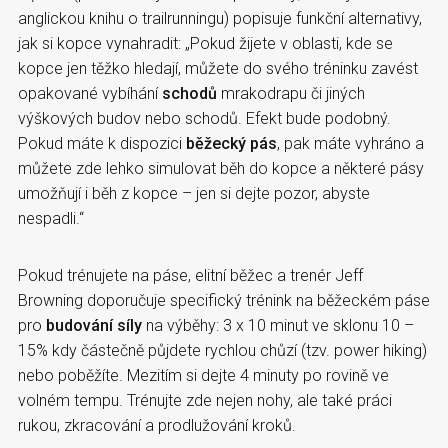
anglickou knihu o trailrunningu) popisuje funkční alternativy,
jak si kopce vynahradit: „Pokud žijete v oblasti, kde se
kopce jen těžko hledají, můžete do svého tréninku zavést
opakované vybíhání
schodů
mrakodrapu či jiných
výškových budov nebo schodů. Efekt bude podobný.
Pokud máte k dispozici
běžecký pás
, pak máte vyhráno a
můžete zde lehko simulovat běh do kopce a některé pásy
umožňují i běh z kopce – jen si dejte pozor, abyste
nespadli.“
Pokud trénujete na páse, elitní běžec a trenér Jeff
Browning doporučuje specifický trénink na běžeckém páse
pro
budování síly
na výběhy: 3 x 10 minut ve sklonu 10 –
15% kdy částečně půjdete rychlou chůzí (tzv. power hiking)
nebo poběžíte. Mezitím si dejte 4 minuty po rovině ve
volném tempu. Trénujte zde nejen nohy, ale také práci
rukou, zkracování a prodlužování kroků.