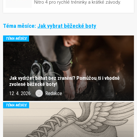
Nitro 4 pro rychlé tréninky a krátké závody.
Téma měsíce:
Jak vybrat běžecké boty
TÉMA MĚSÍCE
Jak vydržet běhat bez zranění? Pomůžou ti i vhodně
zvolené běžecké boty!
12. 4. 2026
Redakce
TÉMA MĚSÍCE