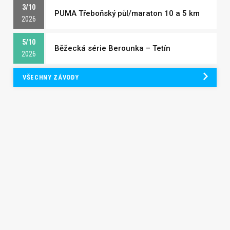
3/10
PUMA Třeboňský půl/maraton 10 a 5 km
2026
5/10
Běžecká série Berounka – Tetín
2026
VŠECHNY ZÁVODY