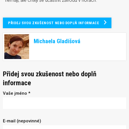
nemají, ale chtějí se účastnit závodů v horách.
PŘIDEJ SVOU ZKUŠENOST NEBO DOPLŇ INFORMACE
Michaela Gladišová
Přidej svou zkušenost nebo doplň
informace
Vaše jméno *
E-mail (nepovinné)