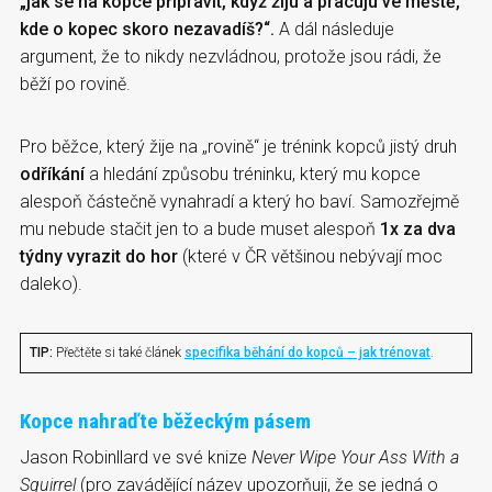
„jak se na kopce připravit, když žiju a pracuju ve městě,
kde o kopec skoro nezavadíš?“.
A dál následuje
argument, že to nikdy nezvládnou, protože jsou rádi, že
běží po rovině.
Pro běžce, který žije na „rovině“ je trénink kopců jistý druh
odříkání
a hledání způsobu tréninku, který mu kopce
alespoň částečně vynahradí a který ho baví. Samozřejmě
mu nebude stačit jen to a bude muset alespoň
1x za dva
týdny vyrazit do hor
(které v ČR většinou nebývají moc
daleko).
TIP:
Přečtěte si také článek
specifika běhání do kopců – jak trénovat
.
Kopce nahraďte běžeckým pásem
Jason Robinllard ve své knize
Never Wipe Your Ass With a
Squirrel
(pro zavádějící název upozorňuji, že se jedná o