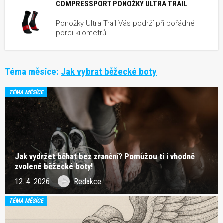
COMPRESSPORT PONOŽKY ULTRA TRAIL
Ponožky Ultra Trail Vás podrží při pořádné
porci kilometrů!
Téma měsíce:
Jak vybrat běžecké boty
TÉMA MĚSÍCE
Jak vydržet běhat bez zranění? Pomůžou ti i vhodně
zvolené běžecké boty!
12. 4. 2026
Redakce
TÉMA MĚSÍCE