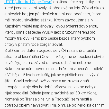
UTCT (Ultra-trail Cape Town)
do Jihoafrické republiky, do
které jsme se zamilovaly už před dvěma lety. Závod okolo
stolových hor, jen pár desítek metrů nad oceánem, je pro
mě jistotou skvělého zážitku. Krom závodu jsme si v
Kapském městě naplánovaly i dvou týdenní dovolenou,
kterou jsme částečně využily jako průzkum terénu pro
možný trailový kemp pro české běžce, který bychom
chtěly v příštím roce zorganizovat.
S blížícím se datem odjezdu se v ČR razantně zhoršila
situace ohledně šíření Covid, takže jsme do poslední chvíle
nevěděly, jestli na závod opravdu odletíme nebo ne.
Nakonec se nám povedlo i se silničkami v bednách odletět
z Vídně, aniž bychom tušily, jak se v příštích dnech vývoj
šíření Covid celosvětově zvrhne a ne zrovna v náš
prospěch. Moje dlouhodobá příprava na závod nebyla
nijak speciální. Běhala jsem pravidelně asi 80 km týdně,
nicméně po Transalpine run a Psotkáči jsem necítila
potřebu objem navyšovat. Přišlo mi, že po několika denním