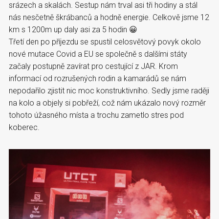
srázech a skalách. Sestup nám trval asi tři hodiny a stál
nás nesčetně škrábanců a hodně energie. Celkově jsme 12
km s 1200m up daly asi za 5 hodin 😀
Třetí den po příjezdu se spustil celosvětový povyk okolo
nové mutace Covid a EU se společně s dalšími státy
začaly postupně zavírat pro cestující z JAR. Krom
informací od rozrušených rodin a kamarádů se nám
nepodařilo zjistit nic moc konstruktivního. Sedly jsme raději
na kolo a objely si pobřeží, což nám ukázalo nový rozměr
tohoto úžasného místa a trochu zametlo stres pod
koberec.