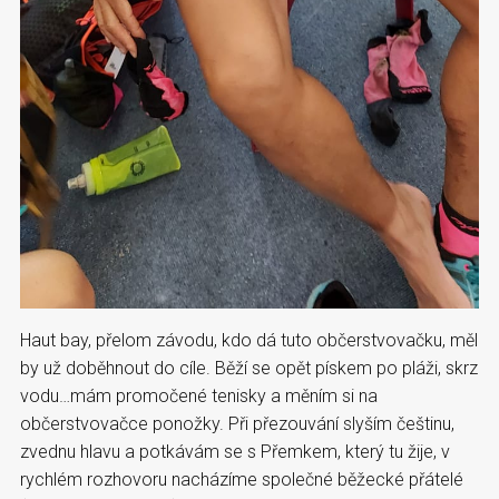
Haut bay, přelom závodu, kdo dá tuto občerstvovačku, měl
by už doběhnout do cíle. Běží se opět pískem po pláži, skrz
vodu…mám promočené tenisky a měním si na
občerstvovačce ponožky. Při přezouvání slyším češtinu,
zvednu hlavu a potkávám se s Přemkem, který tu žije, v
rychlém rozhovoru nacházíme společné běžecké přátelé