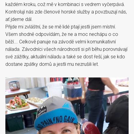
každém kroku, což mě v kombinaci s vedrem vyčerpává.
Kontrolují nás zde členové horské služby a povzbuzují nás,
ať jdeme dál.
Přijde mi zvláštní, že se mě lidé ptají jestli jsem místní.
Všem shodně odpovídám, že ne a moc nechápu o co
běží…. Celkově panuje na závodě velmi komunikativní
nálada. Závodníci všech národností si při běhu porovnávají
své zážitky, aktuální náladu a také se dost řeší, jak se kdo
dostane zpátky domů a jestli mu nezrušili let.