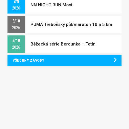
8/8
NN NIGHT RUN Most
2026
3/10
PUMA Třeboňský půl/maraton 10 a 5 km
2026
5/10
Běžecká série Berounka – Tetín
2026
VŠECHNY ZÁVODY