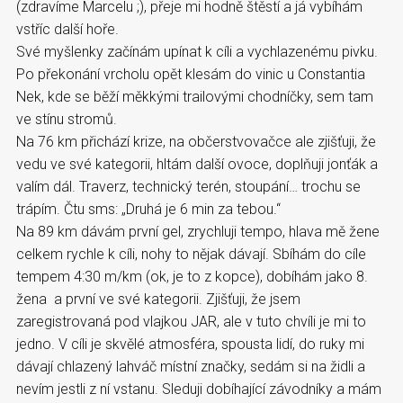
(zdravíme Marcelu ;), přeje mi hodně štěstí a já vybíhám
vstříc další hoře.
Své myšlenky začínám upínat k cíli a vychlazenému pivku.
Po překonání vrcholu opět klesám do vinic u Constantia
Nek, kde se běží měkkými trailovými chodníčky, sem tam
ve stínu stromů.
Na 76 km přichází krize, na občerstvovačce ale zjišťuji, že
vedu ve své kategorii, hltám další ovoce, doplňuji jonťák a
valím dál. Traverz, technický terén, stoupání… trochu se
trápím. Čtu sms: „Druhá je 6 min za tebou.“
Na 89 km dávám první gel, zrychluji tempo, hlava mě žene
celkem rychle k cíli, nohy to nějak dávají. Sbíhám do cíle
tempem 4:30 m/km (ok, je to z kopce), dobíhám jako 8.
žena a první ve své kategorii. Zjišťuji, že jsem
zaregistrovaná pod vlajkou JAR, ale v tuto chvíli je mi to
jedno. V cíli je skvělé atmosféra, spousta lidí, do ruky mi
dávají chlazený lahváč místní značky, sedám si na židli a
nevím jestli z ní vstanu. Sleduji dobíhající závodníky a mám