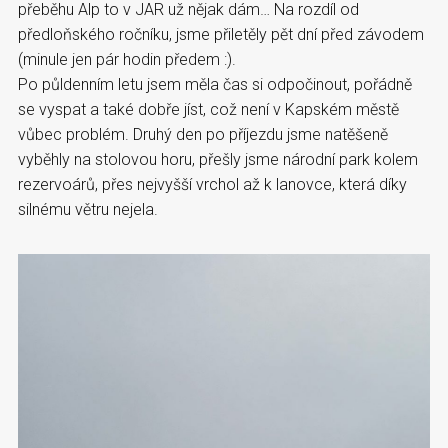
přeběhu Alp to v JAR už nějak dám… Na rozdíl od
předloňského ročníku, jsme přiletěly pět dní před závodem
(minule jen pár hodin předem :).
Po půldenním letu jsem měla čas si odpočinout, pořádně
se vyspat a také dobře jíst, což není v Kapském městě
vůbec problém. Druhý den po příjezdu jsme natěšeně
vyběhly na stolovou horu, přešly jsme národní park kolem
rezervoárů, přes nejvyšší vrchol až k lanovce, která díky
silnému větru nejela.