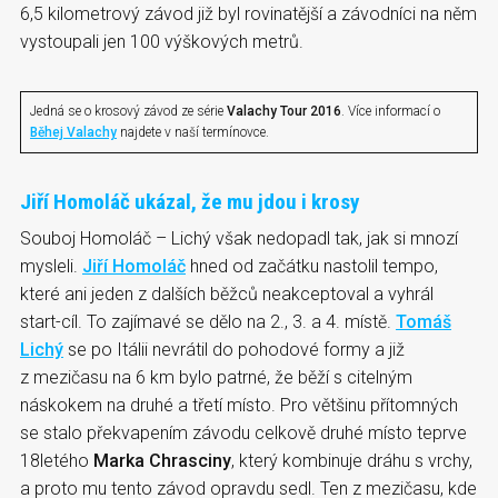
6,5 kilometrový závod již byl rovinatější a závodníci na něm
vystoupali jen 100 výškových metrů.
Jedná se o krosový závod ze série
Valachy Tour 2016
. Více informací o
Běhej Valachy
najdete v naší termínovce.
Jiří Homoláč ukázal, že mu jdou i krosy
Souboj Homoláč – Lichý však nedopadl tak, jak si mnozí
mysleli.
Jiří Homoláč
hned od začátku nastolil tempo,
které ani jeden z dalších běžců neakceptoval a vyhrál
start-cíl. To zajímavé se dělo na 2., 3. a 4. místě.
Tomáš
Lichý
se po Itálii nevrátil do pohodové formy a již
z mezičasu na 6 km bylo patrné, že běží s citelným
náskokem na druhé a třetí místo. Pro většinu přítomných
se stalo překvapením závodu celkově druhé místo teprve
18letého
Marka Chrasciny
, který kombinuje dráhu s vrchy,
a proto mu tento závod opravdu sedl. Ten z mezičasu, kde