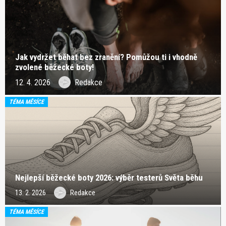
Jak vydržet běhat bez zranění? Pomůžou ti i vhodně
zvolené běžecké boty!
12. 4. 2026
Redakce
TÉMA MĚSÍCE
Nejlepší běžecké boty 2026: výběr testerů Světa běhu
13. 2. 2026
Redakce
TÉMA MĚSÍCE