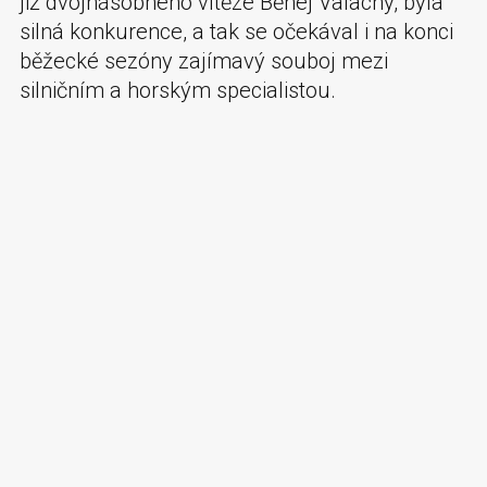
již dvojnásobného vítěze Běhej Valachy, byla
silná konkurence, a tak se očekával i na konci
běžecké sezóny zajímavý souboj mezi
silničním a horským specialistou.