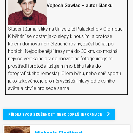
Vojtěch Gawlas – autor článku
Student žurnalistiky na Univerzitě Palackého v Olomouci.
K běhání se dostat jako slepý k houslím, a protože
kolem domova neměl žádné roviny, začal běhat po
horách. Nejoblíbenější trasy má do 30 km, co možná
nejvíce vertikálně a v co možná nejfotogeničtějším
prostředí (protože fušuje mimo běhu také do
fotografického řemesla). Cílem běhu, nebo spíš sportu
jako takového, je pro něj vyčištění hlavy od okolního
světa a chvíle pro sebe sama.
PŘIDEJ SVOU ZKUŠENOST NEBO DOPLŇ INFORMACE