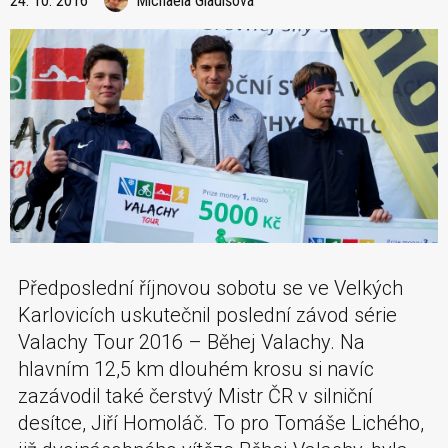
24. 10. 2016
Michaela Gladišová
Předposlední říjnovou sobotu se ve Velkých
Karlovicích uskutečnil poslední závod série
Valachy Tour 2016 – Běhej Valachy. Na
hlavním 12,5 km dlouhém krosu si navíc
zazávodil také čerstvý Mistr ČR v silniční
desítce, Jiří Homoláč. To pro Tomáše Lichého,