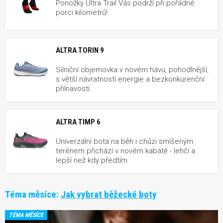
Ponožky Ultra Trail Vás podrží při pořádné
porci kilometrů!
ALTRA TORIN 9
Silniční objemovka v novém hávu, pohodlnější,
s větší návratností energie a bezkonkurenční
přilnavostí.
ALTRA TIMP 6
Univerzální bota na běh i chůzi smíšeným
terénem přichází v novém kabátě - lehčí a
lepší než kdy předtím
Téma měsíce:
Jak vybrat běžecké boty
TÉMA MĚSÍCE