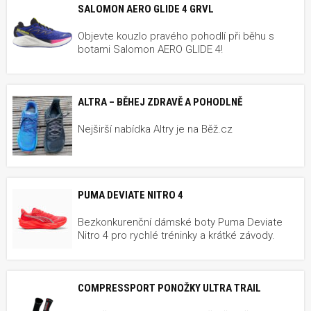
SALOMON AERO GLIDE 4 GRVL
Objevte kouzlo pravého pohodlí při běhu s
botami Salomon AERO GLIDE 4!
ALTRA – BĚHEJ ZDRAVĚ A POHODLNĚ
Nejširší nabídka Altry je na Běž.cz
PUMA DEVIATE NITRO 4
Bezkonkurenční dámské boty Puma Deviate
Nitro 4 pro rychlé tréninky a krátké závody.
COMPRESSPORT PONOŽKY ULTRA TRAIL