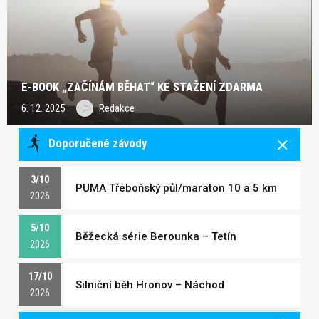
E-BOOK „ZAČÍNÁM BĚHAT“ KE STAŽENÍ ZDARMA
6. 12. 2025
Redakce
Doporučené závody
3/10
PUMA Třeboňský půl/maraton 10 a 5 km
2026
5/10
Běžecká série Berounka – Tetín
2026
17/10
Silniční běh Hronov – Náchod
2026