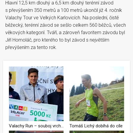
Hlavní 12,5 km dlouhý a 6,5 km dlouhý terénní závod
s převýšením 350 metrů a 100 metrů ukončil již 4. ročník
Valachy Tour ve Velkých Karlovicích. Na poslední, čistě
běžecký, terénní závod se sešlo celkem 560 běžců, všech
věkových kategorií. Tváří, a zároveň favoritem závodu byl
Jiří Homoláč, pro kterého to byl závod s největším
převýšením za tento rok.
Valachy Run – souboj vrchařů a silničářů vyhrál Jiří Homoláč
Tomáš Lichý dobíhá do cíle