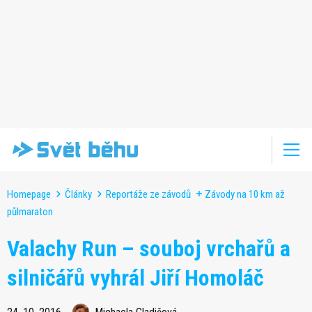
Homepage
Články
Reportáže ze závodů
Závody na 10 km až
půlmaraton
Valachy Run – souboj vrchařů a
silničářů vyhrál Jiří Homoláč