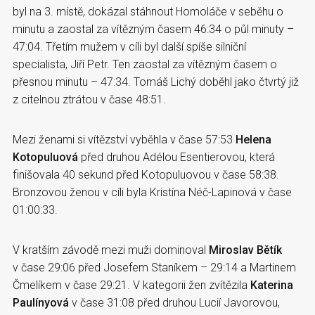
byl na 3. místě, dokázal stáhnout Homoláče v seběhu o
minutu a zaostal za vítězným časem 46:34 o půl minuty –
47:04. Třetím mužem v cíli byl další spíše silniční
specialista, Jiří Petr. Ten zaostal za vítězným časem o
přesnou minutu – 47:34. Tomáš Lichý doběhl jako čtvrtý již
z citelnou ztrátou v čase 48:51.
Mezi ženami si vítězství vyběhla v čase 57:53
Helena
Kotopuluová
před druhou Adélou Esentierovou, která
finišovala 40 sekund před Kotopuluovou v čase 58:38.
Bronzovou ženou v cíli byla Kristína Néč-Lapinová v čase
01:00:33.
V kratším závodě mezi muži dominoval
Miroslav Bětík
v čase 29:06 před Josefem Staníkem – 29:14 a Martinem
Čmelíkem v čase 29:21. V kategorii žen zvítězila
Katerina
Paulínyová
v čase 31:08 před druhou Lucií Javorovou,