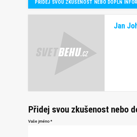
PŘIDEJ SVOU ZKUŠENOST NEBO DOPLŇ INFO
Jan Joh
Přidej svou zkušenost nebo 
Vaše jméno *