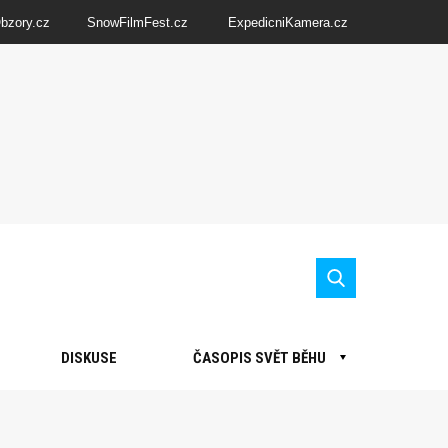
Obzory.cz
SnowFilmFest.cz
ExpedicniKamera.cz
DISKUSE
ČASOPIS SVĚT BĚHU