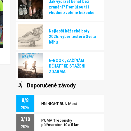
Jak vydržet běhat bez
zranění? Pomůžou ti i
vhodně zvolené běžecké
boty!
Nejlepší běžecké boty
2026: výběr testerů Světa
běhu
E-BOOK „ZAČÍNÁM
BĚHAT“ KE STAŽENÍ
ZDARMA
Doporučené závody
8/8
NN NIGHT RUN Most
2026
3/10
PUMA Třeboňský
půl/maraton 10 a 5 km
2026