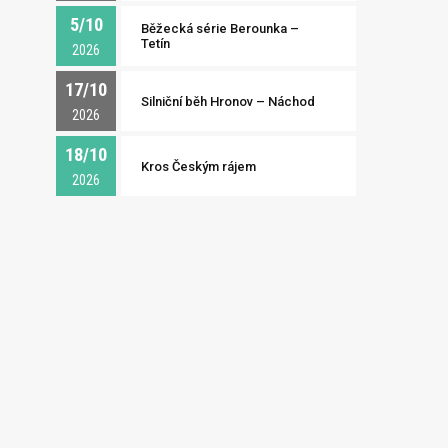
5/10
Běžecká série Berounka –
Tetín
2026
17/10
Silniční běh Hronov – Náchod
2026
18/10
Kros Českým rájem
2026