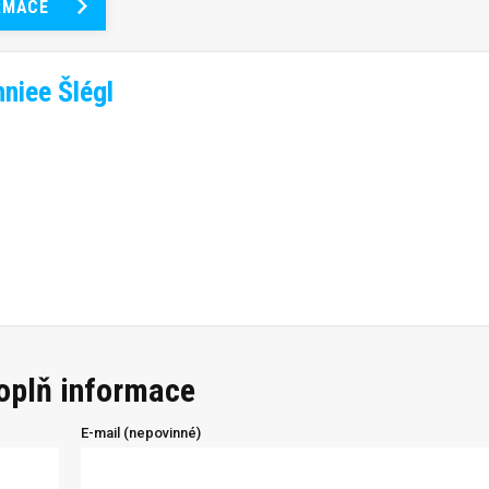
RMACE
niee Šlégl
doplň informace
E-mail (nepovinné)