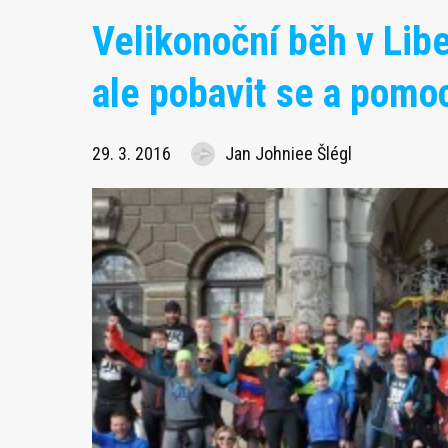
Velikonoční běh v Libe
ale pobavit se a pomoc
29. 3. 2016
Jan Johniee Šlégl