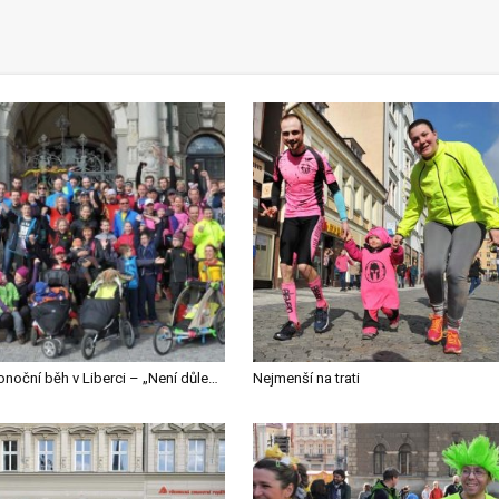
Velikonoční běh v Liberci – „Není důležité vyhrát, ale pobavit se a pomoci.“
Nejmenší na trati