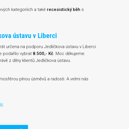
ových kategoriích a také
recesistický běh
s
kova ústavu v Liberci
át určena na podporu Jedličkova ústavu v Liberci
e podařilo vybrat
8.500,- Kč
. Moc děkujeme.
vě z dílny klientů Jedličkova ústavu.
tmosférou plnou úsměvů a radosti. A velmi nás
de