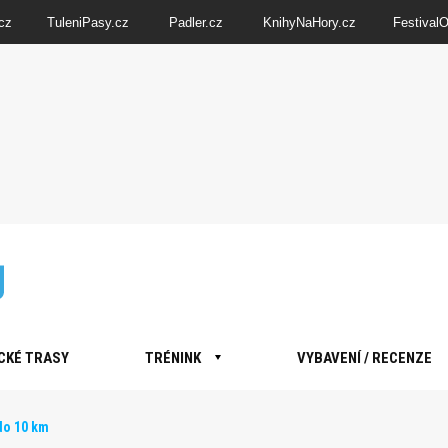
cz
TuleniPasy.cz
Padler.cz
KnihyNaHory.cz
Festival
CKÉ TRASY
TRÉNINK
VYBAVENÍ / RECENZE
do 10 km