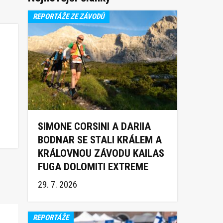
REPORTÁŽE ZE ZÁVODŮ
SIMONE CORSINI A DARIIA
BODNAR SE STALI KRÁLEM A
KRÁLOVNOU ZÁVODU KAILAS
FUGA DOLOMITI EXTREME
TRAIL 2026
29. 7. 2026
REPORTÁŽE