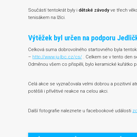
Součástí tentokrát byly i
dětské závody
ve třech věk
tenisákem na lžíci.
Výtěžek byl určen na podporu Jedlič
Celková suma dobrovolného startovného byla tentokr
–
http://www.ju-lbc.cz/cs/
. Celkem se v tento den s
Odměnou všem co přispěli, bylo keramické kuřátko prá
Celá akce se vyznačovala velmi dobrou a pozitivní a
potěšili i přívětivé reakce na celou akci.
Další fotografie naleznete u facebookové události
z