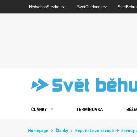
HedvabnaStezka.cz
SvetOutdooru.cz
SvetBehu.
ČLÁNKY
TERMÍNOVKA
BĚŽE
Homepage
Články
Reportáže ze závodů
Závody 