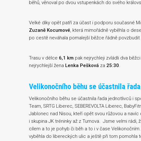
běhů, věnoval po dvou vstupenkách do svého královst
Velké díky opět patří za účast i podporu současné M
Zuzaně Kocumové
, která mimořádně vyběhla o deset
po cestě neváhala pomalejší běžce řádně povzbudit 
Trasu v délce
6,1 km
pak nejrychleji zvládli dva běžc
nejrychlejší žena
Lenka Pešková
za
25:30
.
Velikonočního běhu se účastnila řada
Velikonočního běhu se účastnila řada jednotlivců i 
Team, SRTG Liberec, SEBEREVOLTA Liberec, BabyFit
Jablonec nad Nisou, kteří opět svou růžovou a navíc 
i skupina JK tréninky až z Turnova. Jsme velmi rádi, ž
cílem a to je pohyb či běh a to i v čase Velikonočním
vyběhla do libereckých ulic a ještě při tom pomohla t