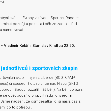
ví.
istryni světa a Evropy v závodu Spartan Race –
 minut později a poznala i běh ze zadních řad,
a namotivovat.
i –
Vladimír Kolář
a
Stanislav Kindl
za
22:50,
 jednotlivců i sportovních skupin
sportovních skupin nejen z Liberce (BOOTCAMP
ness) či sousedního Jablonce nad Nisou (SRTG
dobrou náladou rozzáříli náš běh). Na běh dorazila
e se opět podařilo propojit řadu lidí s jedním
. Jsme nadšeni, že osmdesátka lidí si našla čas a
ěm, co to potřebují.