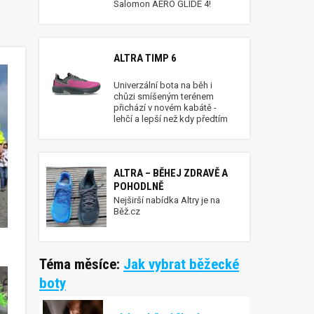
Salomon AERO GLIDE 4!
ALTRA TIMP 6
Univerzální bota na běh i
chůzi smíšeným terénem
přichází v novém kabátě -
lehčí a lepší než kdy předtím
ALTRA – BĚHEJ ZDRAVĚ A
POHODLNĚ
Nejširší nabídka Altry je na
Běž.cz
Téma měsíce:
Jak vybrat běžecké
boty