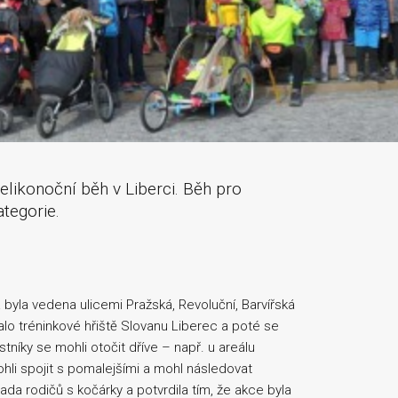
elikonoční běh v Liberci. Běh pro
tegorie.
a byla vedena ulicemi Pražská, Revoluční, Barvířská
lo tréninkové hřiště Slovanu Liberec a poté se
tníky se mohli otočit dříve – např. u areálu
hli spojit s pomalejšími a mohl následovat
řada rodičů s kočárky a potvrdila tím, že akce byla