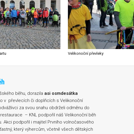
artu
Velikonoční převleky
ěh
ášského běhu, dorazila
asi osmdesátka
lo v převlecích či doplňcích s Velikonoční
o odvážlivci za svou snahu obdrželi odměnu do
o restaurace – KNL podpořil náš Velikonoční běh
u. Akci podpořil i majitel Prvního volnočasového
Šťastný, který výhercům, včetně všech dětských