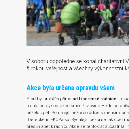
V sobotu odpoledne se konal charitativní V
širokou veřejnost a všechny výkonnostní ka
Akce byla určena opravdu všem
Start byl umístěn přímo
od Liberecké radnice
. Tras
a dále po cyklostezce směr Pavlovice – kde se obíha
běželo zpět. Pomalejší běžci či rodiče s menšími účas
libereckého EKOParku. Rychlejší běžci se tak opět mo
přesun zpět k radnici. Akce se tentokrát zúčastnila i 