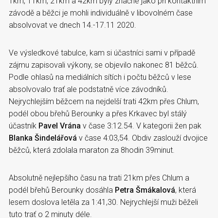
1km, 11km, 21km a 42km byly značné jako při kontaktním
závodě a běžci je mohli individuálně v libovolném čase
absolvovat ve dnech 14.-17.11 2020.
Ve výsledkové tabulce, kam si účastníci sami v případě
zájmu zapisovali výkony, se objevilo nakonec 81 běžců.
Podle ohlasů na mediálních sítích i počtu běžců v lese
absolvovalo trať ale podstatně více závodníků.
Nejrychlejším běžcem na nejdelší trati 42km přes Chlum,
podél obou břehů Berounky a přes Krkavec byl stálý
účastník
Pavel Vrána
v čase 3:12.54. V kategorii žen pak
Blanka Šindelářová
v čase 4:03,54. Obdiv zaslouží dvojice
běžců, která zdolala maraton za 8hodin 39minut.
Absolutně nejlepšího času na trati 21km přes Chlum a
podél břehů Berounky dosáhla
Petra Šmákalová
, která
lesem doslova letěla za 1:41,30. Nejrychlejší muži běželi
tuto trať o 2 minuty déle.