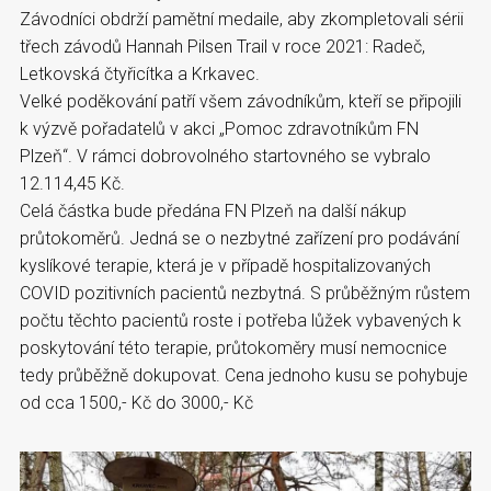
Závodníci obdrží pamětní medaile, aby zkompletovali sérii
třech závodů Hannah Pilsen Trail v roce 2021: Radeč,
Letkovská čtyřicítka a Krkavec.
Velké poděkování patří všem závodníkům, kteří se připojili
k výzvě pořadatelů v akci „Pomoc zdravotníkům FN
Plzeň“. V rámci dobrovolného startovného se vybralo
12.114,45 Kč.
Celá částka bude předána FN Plzeň na další nákup
průtokoměrů. Jedná se o nezbytné zařízení pro podávání
kyslíkové terapie, která je v případě hospitalizovaných
COVID pozitivních pacientů nezbytná. S průběžným růstem
počtu těchto pacientů roste i potřeba lůžek vybavených k
poskytování této terapie, průtokoměry musí nemocnice
tedy průběžně dokupovat. Cena jednoho kusu se pohybuje
od cca 1500,- Kč do 3000,- Kč