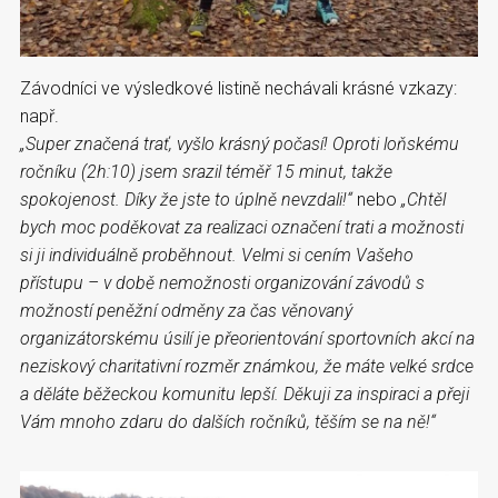
Závodníci ve výsledkové listině nechávali krásné vzkazy:
např.
„Super značená trať, vyšlo krásný počasí! Oproti loňskému
ročníku (2h:10) jsem srazil téměř 15 minut, takže
spokojenost. Díky že jste to úplně nevzdali!“
nebo
„Chtěl
bych moc poděkovat za realizaci označení trati a možnosti
si ji individuálně proběhnout. Velmi si cením Vašeho
přístupu – v době nemožnosti organizování závodů s
možností peněžní odměny za čas věnovaný
organizátorskému úsilí je přeorientování sportovních akcí na
neziskový charitativní rozměr známkou, že máte velké srdce
a děláte běžeckou komunitu lepší. Děkuji za inspiraci a přeji
Vám mnoho zdaru do dalších ročníků, těším se na ně!“