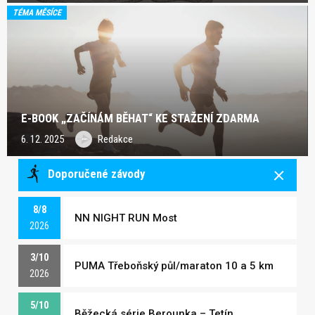
TÉMA MĚSÍCE
E-BOOK „ZAČÍNÁM BĚHAT“ KE STAŽENÍ ZDARMA
6. 12. 2025
Redakce
Doporučené závody
8/8
NN NIGHT RUN Most
2026
3/10
PUMA Třeboňský půl/maraton 10 a 5 km
2026
5/10
Běžecká série Berounka – Tetín