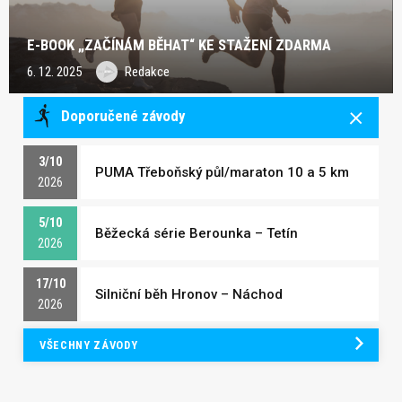
E-BOOK „ZAČÍNÁM BĚHAT“ KE STAŽENÍ ZDARMA
6. 12. 2025
Redakce
Doporučené závody
3/10
PUMA Třeboňský půl/maraton 10 a 5 km
2026
5/10
Běžecká série Berounka – Tetín
2026
17/10
Silniční běh Hronov – Náchod
2026
VŠECHNY ZÁVODY