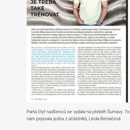
Parta čtyř nadšenců se vydala na přeběh Šumavy. Tra
nám popsala jedna z účástníků, Linda Beniačová.