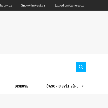
Obzory.cz
SnowFilmFest.cz
ExpedicniKamera.cz
DISKUSE
ČASOPIS SVĚT BĚHU