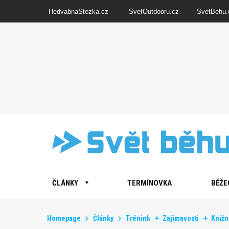
HedvabnaStezka.cz
SvetOutdooru.cz
SvetBehu.
ČLÁNKY
TERMÍNOVKA
BĚŽE
Homepage
Články
Trénink
Zajímavosti
Knižní