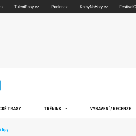
cz
TuleniPasy.cz
Padler.cz
KnihyNaHory.cz
Festival
CKÉ TRASY
TRÉNINK
VYBAVENÍ / RECENZE
 tipy