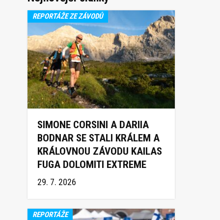
REPORTÁŽE ZE ZÁVODŮ
SIMONE CORSINI A DARIIA
BODNAR SE STALI KRÁLEM A
KRÁLOVNOU ZÁVODU KAILAS
FUGA DOLOMITI EXTREME
TRAIL 2026
29. 7. 2026
REPORTÁŽE