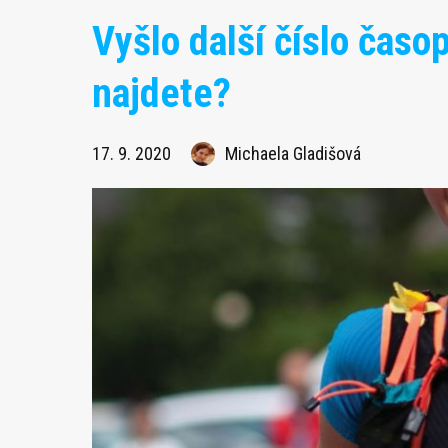
Vyšlo další číslo časo
najdete?
17. 9. 2020
Michaela Gladišová