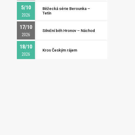
5/10
Běžecká série Berounka –
Tetín
2026
17/10
Silniční běh Hronov – Náchod
2026
18/10
Kros Českým rájem
2026