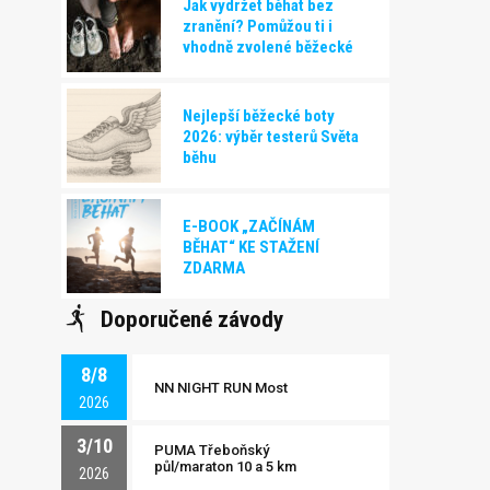
Jak vydržet běhat bez
zranění? Pomůžou ti i
vhodně zvolené běžecké
boty!
Nejlepší běžecké boty
2026: výběr testerů Světa
běhu
E-BOOK „ZAČÍNÁM
BĚHAT“ KE STAŽENÍ
ZDARMA
Doporučené závody
8/8
NN NIGHT RUN Most
2026
3/10
PUMA Třeboňský
půl/maraton 10 a 5 km
2026