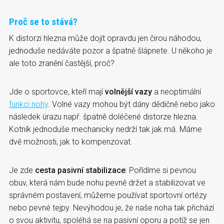
Proč se to stává?
K distorzi hlezna může dojít opravdu jen čirou náhodou,
jednoduše nedáváte pozor a špatně šlápnete. U někoho je
ale toto zranění častější, proč?
Jde o sportovce, kteří mají
volnější vazy
a neoptimální
funkci nohy
. Volné vazy mohou být dány dědičně nebo jako
následek úrazu např. špatně doléčené distorze hlezna.
Kotník jednoduše mechanicky nedrží tak jak má. Máme
dvě možnosti, jak to kompenzovat.
Je zde
cesta pasivní stabilizace
: Pořídíme si pevnou
obuv, která nám bude nohu pevně držet a stabilizovat ve
správném postavení, můžeme používat sportovní ortézy
nebo pevné tejpy. Nevýhodou je, že naše noha tak přichází
o svou aktivitu, spoléhá se na pasivní oporu a potíž se jen