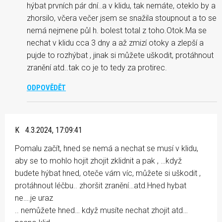
hýbat prvních pár dní..a v klidu, tak nemáte, oteklo by a
zhorsilo, včera večer jsem se snažila stoupnout a to se
nemá nejmene půl h. bolest total z toho.Otok.Ma se
nechat v klidu cca 3 dny a až zmizí otoky a zlepší a
pujde to rozhýbat , jinak si můžete uškodit, protáhnout
zranění atd..tak co je to tedy za protirec.
ODPOVĚDĚT
K
4.3.2024, 17:09:41
Pomalu začít, hned se nemá a nechat se musí v klidu,
aby se to mohlo hojit zhojit zklidnit a pak , …když
budete hýbat hned, oteče vám víc, můžete si uškodit ,
protáhnout léčbu.. zhoršit zranění…atd.Hned hybat
ne….je uraz
.. nemůžete hned… když musíte nechat zhojit atd…