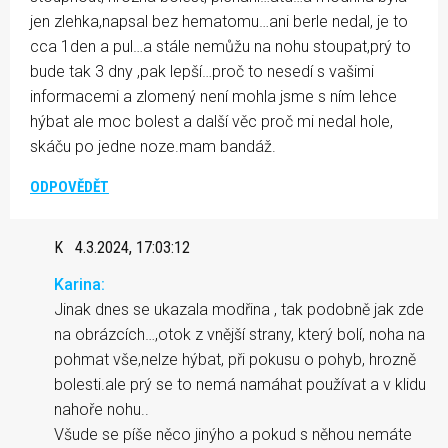
jen zlehka,napsal bez hematomu…ani berle nedal, je to
cca 1den a pul…a stále nemůžu na nohu stoupat,prý to
bude tak 3 dny ,pak lepší…proč to nesedí s vašimi
informacemi a zlomený není mohla jsme s ním lehce
hýbat ale moc bolest a další věc proč mi nedal hole,
skáču po jedne noze.mam bandáž.
ODPOVĚDĚT
K
4.3.2024, 17:03:12
Karina:
Jinak dnes se ukazala modřina , tak podobně jak zde
na obrázcích…,otok z vnější strany, který bolí, noha na
pohmat vše,nelze hýbat, při pokusu o pohyb, hrozně
bolesti.ale prý se to nemá namáhat používat a v klidu
nahoře nohu..
Všude se píše něco jinýho a pokud s něhou nemáte