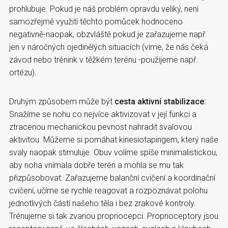
prohlubuje. Pokud je náš problém opravdu veliký, není
samozřejmě využití těchto pomůcek hodnoceno
negativně-naopak, obzvláště pokud je zařazujeme např.
jen v náročných ojedinělých situacích (víme, že nás čeká
závod nebo trénink v těžkém terénu -použijeme např.
ortézu).
Druhým způsobem může být
cesta aktivní stabilizace:
Snažíme se nohu co nejvíce aktivizovat v její funkci a
ztracenou mechanickou pevnost nahradit svalovou
aktivitou. Můžeme si pomáhat kinesiotapingem, který naše
svaly naopak stimuluje. Obuv volíme spíše minimalistickou,
aby noha vnímala dobře terén a mohla se mu tak
přizpůsobovat. Zařazujeme balanční cvičení a koordinační
cvičení, učíme se rychle reagovat a rozpoznávat polohu
jednotlivých částí našeho těla i bez zrakové kontroly.
Trénujeme si tak zvanou propriocepci. Proprioceptory jsou