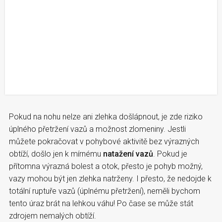
Pokud na nohu nelze ani zlehka došlápnout, je zde riziko
úplného přetržení vazů a možnost zlomeniny. Jestli
můžete pokračovat v pohybové aktivitě bez výrazných
obtíží, došlo jen k mírnému
natažení vazů
. Pokud je
přítomna výrazná bolest a otok, přesto je pohyb možný,
vazy mohou být jen zlehka natrženy. I přesto, že nedojde k
totální ruptuře vazů (úplnému přetržení), neměli bychom
tento úraz brát na lehkou váhu! Po čase se může stát
zdrojem nemalých obtíží.