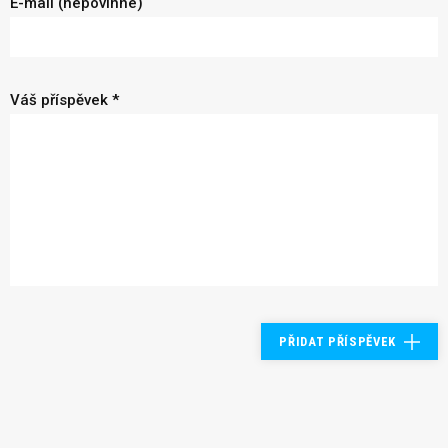
E-mail (nepovinné)
Váš příspěvek *
PŘIDAT PŘÍSPĚVEK