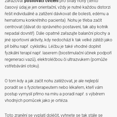
zařazovat
posilovací cvičení
pro svaly nohy (tento
časový údaj je jen orientační, vždy je nutné každou distorzi
řešit individuálně a zatížení dávkovat dle bolesti, edému a
hematomu konkrétního pacienta). Nohu je třeba začít
centrovat (dávat do správného postavení, tak aby kotník
nepadal dovnitř). Dále opatrně zařazujte balanční plochy a
jiné sportovní aktivity, kdy nedochází k tak velké zátěži jako
při běhu např. cyklistiku. Léčbu je také vhodné doplnit
fyzikální terapií např. laserem (biostimulační účinek podpoří
regeneraci vazů), elektroléčbou či ultrazvukem (pomůže
vstřebávání otoku).
O tom kdy a jak začít nohu zatěžovat, je ale nejlepší
poradit se s fyzioterapeutem nebo lékařem, kteří vám
postup vymyslí přímo na míru a poradí např. s výběrem
vhodných pomůcek jako je ortéza.
Toto zranění se vyplatí doléčit, vyhnete se tak stále se