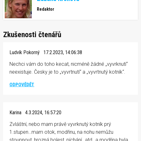
Redaktor
Zkušenosti čtenářů
Ludvík Pokorný
17.2.2023, 14:06:38
Nechci vám do toho kecat, nicméně žádné „vyvrknutí“
neexistuje. Česky je to „vyvrtnutí“ a „vyvrtnutý kotník“.
ODPOVĚDĚT
Karina
4.3.2024, 16:57:20
Zvláštní, nebo mam právě vyvrknutý kotník prý
1.stupen…mam otok, modřinu, na nohu nemůžu
stoupnout, hrozná bolest, píchání…atd…a modřina byla