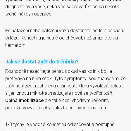
diagnóza byla vaše, čeká vás sádrová fixace na několik
týdnů, někdy i operace.
Při natažení nebo natržení vazů dostanete berle a případně
ortézu. Končetinu je nutné odlehčovat, než zmizí otok a
hematom.
Jak se dostat zpět do tréninku?
Rozhodně nezačínejte běhat, dokud vás kotník bolí a
přetrvává na něm otok. Tyto symptomy jsou znamením, že
tkáň není zcela zahojena a činností, která vyvolává bolest
si jen znovu mikrotraumatizujete nově se tvořící tkáň.
Úplná imobilizace
ale také není vhodným řešením,
protože vazy a šlachy pak ztrácejí svou elasticitu.
1-3 týdny je vhodné končetinu odlehčovat a postupně