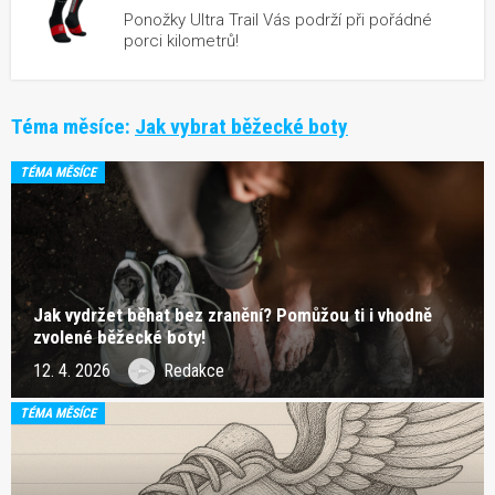
Ponožky Ultra Trail Vás podrží při pořádné
porci kilometrů!
Téma měsíce:
Jak vybrat běžecké boty
TÉMA MĚSÍCE
Jak vydržet běhat bez zranění? Pomůžou ti i vhodně
zvolené běžecké boty!
12. 4. 2026
Redakce
TÉMA MĚSÍCE