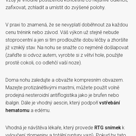
zafixovat, zchladit a umístit do zvýšené polohy.
V praxi to znamená, že se nevyplatí doběhnout za každou
cenu trénink nebo závod. Váš výkon už stejně nebude
stoprocentní a jen si tím prodloužíte dobu léčby a zhoršíte
již vzniklý stav. Na nohu se snažte co nejméně došlapovat
(zařiďte si odvoz autem, vyrobte si z větví hole, použijte
prostě cokoli, co odlehčí vaší noze).
Doma nohu zaledujte a obvažte kompresním obvazem.
Mazejte protizánětlivými mastmi, můžete použít volně
prodejná nesteroidní antiflogistika jako je brufen nebo
ibalgin. Dále je vhodný aescin, který podpoří
vstřebání
hematomu
a edému.
Vhodná je návštěva lékaře, který provede
RTG snímek
k
vyloučení zlomeniny a totální ruptury vazů. Pokud by tato