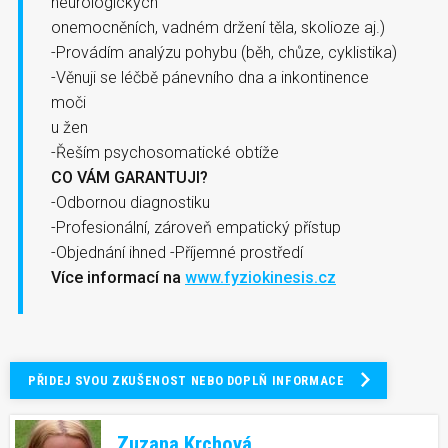
neurologických
onemocněních, vadném držení těla, skolioze aj.)
-Provádím analýzu pohybu (běh, chůze, cyklistika)
-Věnuji se léčbě pánevního dna a inkontinence
moči
u žen
-Řeším psychosomatické obtíže
CO VÁM GARANTUJI?
-Odbornou diagnostiku
-Profesionální, zároveň empatický přístup
-Objednání ihned -Příjemné prostředí
Více informací na
www.fyziokinesis.cz
PŘIDEJ SVOU ZKUŠENOST NEBO DOPLŇ INFORMACE
Zuzana Krchová