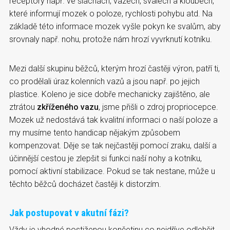
receptory např. ve šlachách, vazech, svalech a kloubech,
které informují mozek o poloze, rychlosti pohybu atd. Na
základě této informace mozek vyšle pokyn ke svalům, aby
srovnaly např. nohu, protože nám hrozí vyvrknutí kotníku.
Mezi další skupinu běžců, kterým hrozí častěji výron, patří ti,
co prodělali úraz kolenních vazů a jsou např. po jejich
plastice. Koleno je sice dobře mechanicky zajištěno, ale
ztrátou
zkříženého vazu
, jsme přišli o zdroj propriocepce.
Mozek už nedostává tak kvalitní informaci o naší poloze a
my musíme tento handicap nějakým způsobem
kompenzovat. Děje se tak nejčastěji pomocí zraku, další a
účinnější cestou je zlepšit si funkci naší nohy a kotníku,
pomocí aktivní stabilizace. Pokud se tak nestane, může u
těchto běžců docházet častěji k distorzím.
Jak postupovat v akutní fázi?
Vždy je vhodné postiženou končetinu co nejdříve odlehčit,