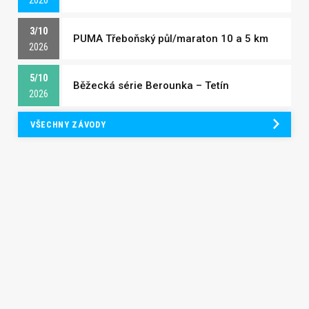
3/10
PUMA Třeboňský půl/maraton 10 a 5 km
2026
5/10
Běžecká série Berounka – Tetín
2026
VŠECHNY ZÁVODY