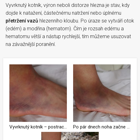
Vyvrknutý kotník, výron neboli distorze hlezna je stav, kdy
dojde k natažení, částečnému natržení nebo úplnému
přetržení vazů
hlezenního kloubu. Po úraze se vytváří otok
(edém) a modřina (hematom). Čím je rozsah edému a
hematomu větší a nástup rychlejší, tím můžeme usuzovat
na závažnější poranění.
Vyvrknutý kotník – postrach běžců
Po pár dnech noha začne měnit barvy