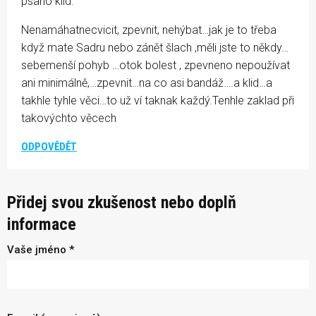
psano klid.
Nenamáhatnecvicit, zpevnit, nehýbat…jak je to třeba
když mate Sadru nebo zánět šlach ,měli jste to někdy…
sebemenší pohyb …otok bolest , zpevneno nepoužívat
ani minimálně,…zpevnit…na co asi bandáž….a klid…a
takhle tyhle věci…to už ví taknak každý.Tenhle zaklad při
takovýchto věcech
ODPOVĚDĚT
Přidej svou zkušenost nebo doplň
informace
Vaše jméno *