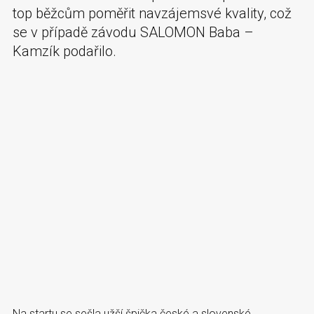
top běžcům poměřit navzájemsvé kvality, což
se v případě závodu SALOMON Baba –
Kamzík podařilo.
Na startu se sešla užší špička české a slovenské