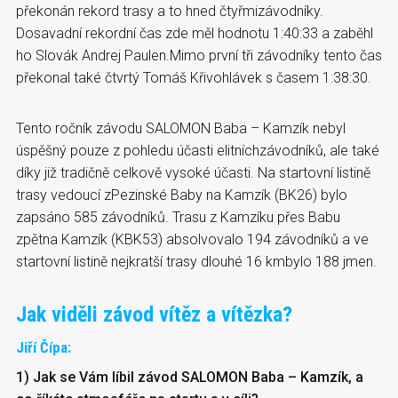
překonán rekord trasy a to hned čtyřmizávodníky.
Dosavadní rekordní čas zde měl hodnotu 1:40:33 a zaběhl
ho Slovák Andrej Paulen.Mimo první tři závodníky tento čas
překonal také čtvrtý Tomáš Křivohlávek s časem 1:38:30.
Tento ročník závodu SALOMON Baba – Kamzík nebyl
úspěšný pouze z pohledu účasti elitníchzávodníků, ale také
díky již tradičně celkově vysoké účasti. Na startovní listině
trasy vedoucí zPezinské Baby na Kamzík (BK26) bylo
zapsáno 585 závodníků. Trasu z Kamzíku přes Babu
zpětna Kamzík (KBK53) absolvovalo 194 závodníků a ve
startovní listině nejkratší trasy dlouhé 16 kmbylo 188 jmen.
Jak viděli závod vítěz a vítězka?
Jiří Čípa:
1) Jak se Vám líbil závod SALOMON Baba – Kamzík, a