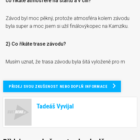
co říkáte atmosféře na startu a v cíli?
Závod byl moc pěkný, protože atmosféra kolem závodu
byla super a moc jsem si užil finálovýkopec na Kamzíku.
2) Co říkáte trase závodu?
Musím uznat, že trasa závodu byla šitá vyloženě pro m
PŘIDEJ SVOU ZKUŠENOST NEBO DOPLŇ INFORMACE
Tadeáš Vyvijal