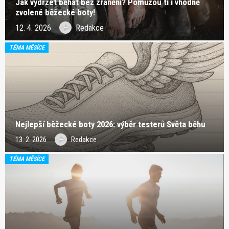
Jak vydržet běhat bez zranění? Pomůžou ti i vhodně
zvolené běžecké boty!
12. 4. 2026
Redakce
TÉMA MĚSÍCE
Nejlepší běžecké boty 2026: výběr testerů Světa běhu
13. 2. 2026
Redakce
TÉMA MĚSÍCE