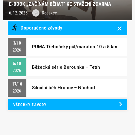
E-BOOK „ZAČÍNÁM BĚHAT“ KE STAŽENÍ ZDARMA
6. 12. 2025
Redakce
Doporučené závody
3/10
PUMA Třeboňský půl/maraton 10 a 5 km
2026
5/10
Běžecká série Berounka – Tetín
2026
17/10
Silniční běh Hronov – Náchod
2026
VŠECHNY ZÁVODY