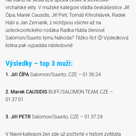
vrchařské elity. V mužské kategorii vládla českášestice Jiří
Čípa, Marek Causidis, Jiří Petr, Tomáš Křivohlávek, Radek
Hübl a Jan Zemaník, z nichžjsou všichni až na
ústeckoorlického rodáka Radka Hübla členové
Salomon/Suunto týmu.Náhoda? Těžko říct 🙂 Výsledková
listina pak vypadala následovně:
Výsledky – top 3 muži:
1. Jiří ČÍPA
Salomon/Suunto, CZE – 01:36:24
2. Marek CAUSIDIS
BUFF/SALOMON TEAM, CZE –
01:37:01
3. Jiří PETR
Salomon/Suunto, CZE – 01:37:24
V hlavní kategorii žen zde už počtvrté v historii zvítězila