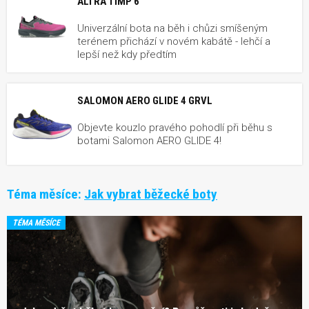
ALTRA TIMP 6
Univerzální bota na běh i chůzi smíšeným
terénem přichází v novém kabátě - lehčí a
lepší než kdy předtím
SALOMON AERO GLIDE 4 GRVL
Objevte kouzlo pravého pohodlí při běhu s
botami Salomon AERO GLIDE 4!
Téma měsíce:
Jak vybrat běžecké boty
TÉMA MĚSÍCE