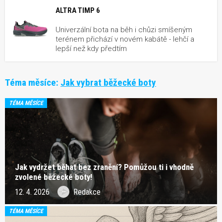
ALTRA TIMP 6
Univerzální bota na běh i chůzi smíšeným
terénem přichází v novém kabátě - lehčí a
lepší než kdy předtím
Téma měsíce:
Jak vybrat běžecké boty
TÉMA MĚSÍCE
Jak vydržet běhat bez zranění? Pomůžou ti i vhodně
zvolené běžecké boty!
12. 4. 2026
Redakce
TÉMA MĚSÍCE