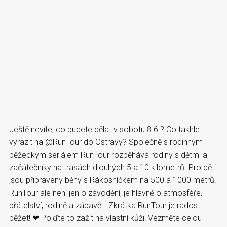
Ještě nevíte, co budete dělat v sobotu 8.6.? Co takhle
vyrazit na @RunTour do Ostravy? Společně s rodinným
běžeckým seriálem RunTour rozběhává rodiny s dětmi a
začátečníky na trasách dlouhých 5 a 10 kilometrů. Pro děti
jsou připraveny běhy s Rákosníčkem na 500 a 1000 metrů.
RunTour ale není jen o závodění, je hlavně o atmosféře,
přátelství, rodině a zábavě… Zkrátka RunTour je radost
běžet! ❤ Pojďte to zažít na vlastní kůži! Vezměte celou