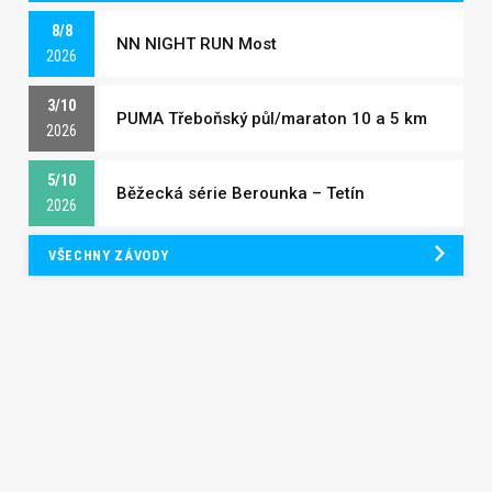
8/8
NN NIGHT RUN Most
2026
3/10
PUMA Třeboňský půl/maraton 10 a 5 km
2026
5/10
Běžecká série Berounka – Tetín
2026
VŠECHNY ZÁVODY