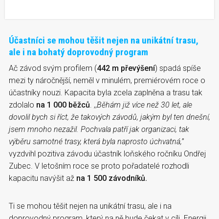
Účastníci se mohou těšit nejen na unikátní trasu,
ale i na bohatý doprovodný program
Ač závod svým profilem (
442 m převýšení
) spadá spíše
mezi ty náročnější, neměl v minulém, premiérovém roce o
účastníky nouzi. Kapacita byla zcela zaplněna a trasu tak
zdolalo
na 1 000 běžců
. ,,
Běhám již více než 30 let, ale
dovolil bych si říct, že takových závodů, jakým byl ten dnešní,
jsem mnoho nezažil. Pochvala patří jak organizaci, tak
výběru samotné trasy, která byla naprosto úchvatná,
”
vyzdvihl pozitiva závodu účastník loňského ročníku Ondřej
Zubec. V letošním roce se proto pořadatelé rozhodli
kapacitu navýšit až
na 1 500 závodníků.
Ti se mohou těšit nejen na unikátní trasu, ale i na
doprovodný program, který na ně bude čekat v cíli. Energii