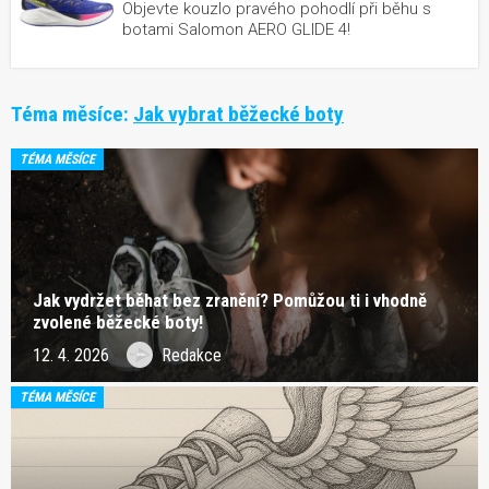
Objevte kouzlo pravého pohodlí při běhu s
botami Salomon AERO GLIDE 4!
Téma měsíce:
Jak vybrat běžecké boty
TÉMA MĚSÍCE
Jak vydržet běhat bez zranění? Pomůžou ti i vhodně
zvolené běžecké boty!
12. 4. 2026
Redakce
TÉMA MĚSÍCE