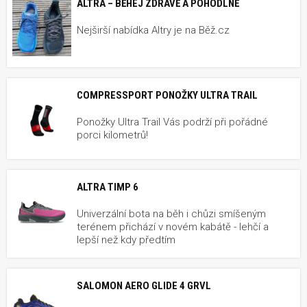
ALTRA – BĚHEJ ZDRAVĚ A POHODLNĚ
Nejširší nabídka Altry je na Běž.cz
COMPRESSPORT PONOŽKY ULTRA TRAIL
Ponožky Ultra Trail Vás podrží při pořádné
porci kilometrů!
ALTRA TIMP 6
Univerzální bota na běh i chůzi smíšeným
terénem přichází v novém kabátě - lehčí a
lepší než kdy předtím
SALOMON AERO GLIDE 4 GRVL