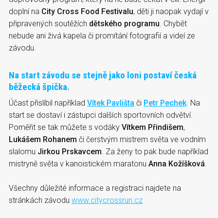
doplní na
City Cross Food Festivalu
, děti ji naopak vydají v
připravených soutěžích
dětského programu
. Chybět
nebude ani živá kapela či promítání fotografií a videí ze
závodu.
Na start závodu se stejně jako loni postaví česká
běžecká špička.
Účast přislíbil například
Vítek Pavlišta
či
Petr Pechek
. Na
start se dostaví i zástupci dalších sportovních odvětví.
Poměřit se tak můžete s vodáky
Vítkem Přindišem
,
Lukášem Rohanem
či čerstvým mistrem světa ve vodním
slalomu
Jirkou Prskavcem
. Za ženy to pak bude například
mistryně světa v kanoistickém maratonu
Anna Kožíšková
.
Všechny důležité informace a registraci najdete na
stránkách závodu
www.citycrossrun.cz