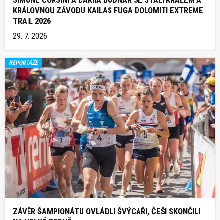
SIMONE CORSINI A DARIIA BODNAR SE STALI KRÁLEM A
KRÁLOVNOU ZÁVODU KAILAS FUGA DOLOMITI EXTREME
TRAIL 2026
29. 7. 2026
REPORTÁŽE
ZÁVĚR ŠAMPIONÁTU OVLÁDLI ŠVÝCAŘI, ČEŠI SKONČILI