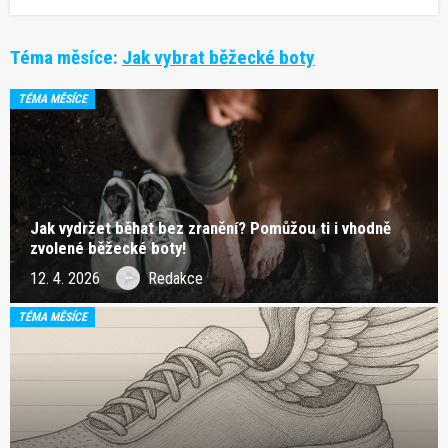
Téma měsíce:
Jak vybrat běžecké boty
TÉMA MĚSÍCE
Jak vydržet běhat bez zranění? Pomůžou ti i vhodně
zvolené běžecké boty!
12. 4. 2026
Redakce
TÉMA MĚSÍCE