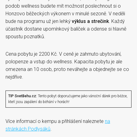
podob wellness budete mít možnost poslechnout si o
Honzovo běžeckých výkonem v minulé sezoně. V neděli
bude na programu už jen lehký
výklus a strečink
. Každý
účastník dostane upomínkový balíček a odense si hlavně
spoustu poznatků.
Cena pobytu je 2200 Kč. V ceně je zahrnuto ubytování,
polopenze a vstup do wellness. Kapacita pobytu je ale
omezena an 10 osob, proto neváhejte a objednejte se co
nejdříve.
TIP SvetBehu.cz:
Tento pobyt doporučujeme jako vánoční dárek pro běžce,
kteří jsou zapálení do běhání v horách!
Více informací o kempu a přihlášení naleznete
na
stránkách Podlysáků
.