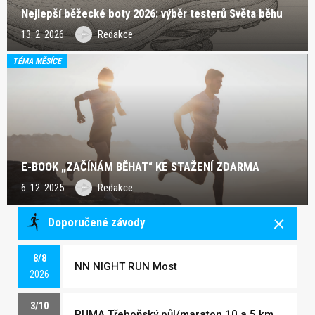
Nejlepší běžecké boty 2026: výběr testerů Světa běhu
13. 2. 2026
Redakce
TÉMA MĚSÍCE
E-BOOK „ZAČÍNÁM BĚHAT“ KE STAŽENÍ ZDARMA
6. 12. 2025
Redakce
Doporučené závody
8/8
NN NIGHT RUN Most
2026
3/10
PUMA Třeboňský půl/maraton 10 a 5 km