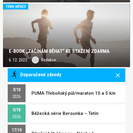
TÉMA MĚSÍCE
E-BOOK „ZAČÍNÁM BĚHAT“ KE STAŽENÍ ZDARMA
6. 12. 2025
Redakce
Doporučené závody
3/10
PUMA Třeboňský půl/maraton 10 a 5 km
2026
5/10
Běžecká série Berounka – Tetín
2026
17/10