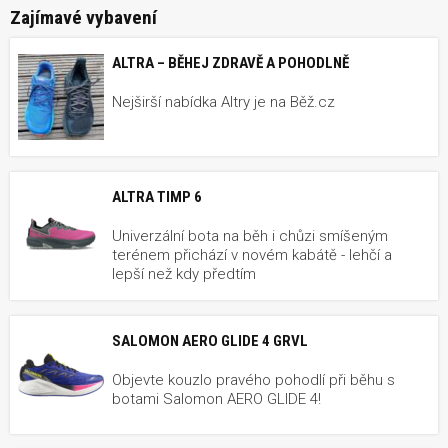
Zajímavé vybavení
ALTRA – BĚHEJ ZDRAVĚ A POHODLNĚ
Nejširší nabídka Altry je na Běž.cz
ALTRA TIMP 6
Univerzální bota na běh i chůzi smíšeným
terénem přichází v novém kabátě - lehčí a
lepší než kdy předtím
SALOMON AERO GLIDE 4 GRVL
Objevte kouzlo pravého pohodlí při běhu s
botami Salomon AERO GLIDE 4!