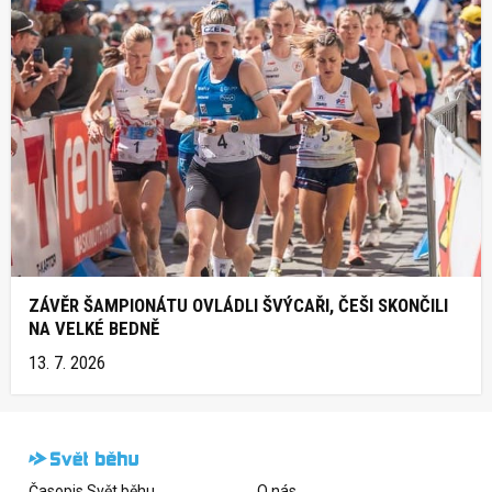
ZÁVĚR ŠAMPIONÁTU OVLÁDLI ŠVÝCAŘI, ČEŠI SKONČILI
NA VELKÉ BEDNĚ
13. 7. 2026
Časopis Svět běhu
O nás