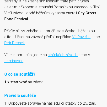
zahrady. K nejkrásnějším úsekům tratě patří průběh
Jelením příkopem a stoupání Botanickou zahradou v Troji.
V cíli závodu dodá běžcům vydanou energii
City Cross
Food Festival
.
Přijďte si i vy zaběhat a poměřit se s českou běžeckou
elitou. Účast na závodě přislíbil například
Vít Pavlišta
nebo
Petr Pechek
.
Více informací najdete na
stránkách závodu
nebo v
termínovce
.
O co se soutěží?
1 x startovné
na závod
Pravidla soutěže
1. Odpovězte správně na následující otázky do 25. září.