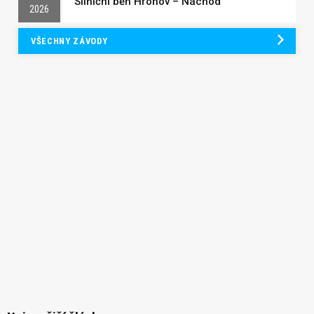
Silniční běh Hronov – Náchod
2026
VŠECHNY ZÁVODY