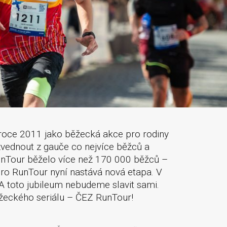
 roce 2011 jako běžecká akce pro rodiny
zvednout z gauče co nejvíce běžců a
RunTour běželo více než 170 000 běžců –
. Pro RunTour nyní nastává nová etapa. V
 A toto jubileum nebudeme slavit sami.
eckého seriálu – ČEZ RunTour!