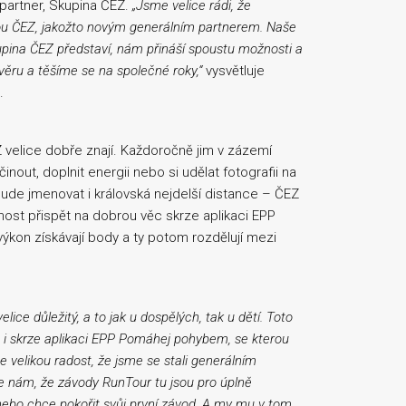
 partner, Skupina ČEZ.
„Jsme velice rádi, že
nou ČEZ, jakožto novým generálním partnerem. Naše
Skupina ČEZ představí, nám přináší spoustu možnosti a
ěru a těšíme se na společné roky,“
vysvětluje
.
Z velice dobře znají. Každoročně jim v zázemí
out, doplnit energii nebo si udělat fotografii na
de jmenovat i královská nejdelší distance – ČEZ
st přispět na dobrou věc skrze aplikaci EPP
ýkon získávají body a ty potom rozdělují mezi
elice důležitý, a to jak u dospělých, tak u dětí. Toto
i skrze aplikaci EPP Pomáhej pohybem, se kterou
 velikou radost, že jsme se stali generálním
e nám, že závody RunTour tu jsou pro úplně
ebo chce pokořit svůj první závod. A my mu v tom