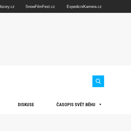
Obzory.cz
SnowFilmFest.cz
ExpedicniKamera.cz
DISKUSE
ČASOPIS SVĚT BĚHU