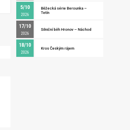
5/10
Běžecká série Berounka –
Tetín
2026
17/10
Silniční běh Hronov – Náchod
2026
18/10
Kros Českým rájem
2026