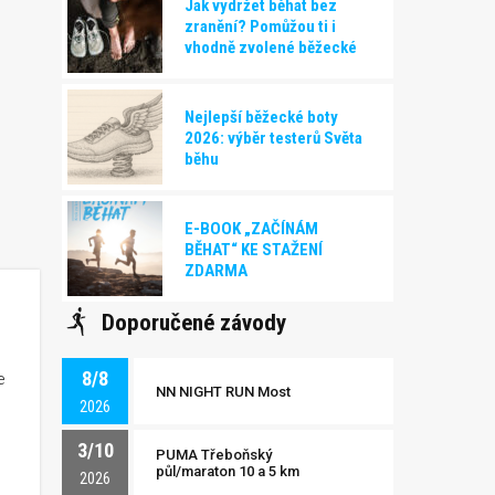
Jak vydržet běhat bez
zranění? Pomůžou ti i
vhodně zvolené běžecké
boty!
Nejlepší běžecké boty
2026: výběr testerů Světa
běhu
E-BOOK „ZAČÍNÁM
BĚHAT“ KE STAŽENÍ
ZDARMA
Doporučené závody
8/8
e
NN NIGHT RUN Most
2026
3/10
PUMA Třeboňský
půl/maraton 10 a 5 km
2026