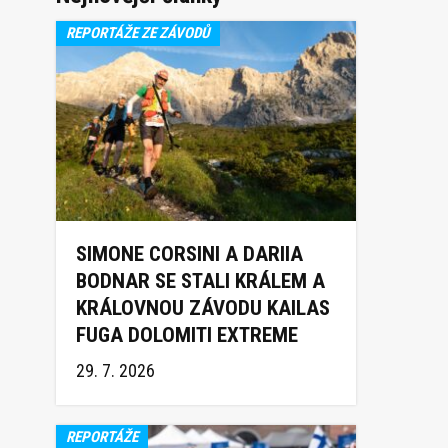
REPORTÁŽE ZE ZÁVODŮ
SIMONE CORSINI A DARIIA
BODNAR SE STALI KRÁLEM A
KRÁLOVNOU ZÁVODU KAILAS
FUGA DOLOMITI EXTREME
TRAIL 2026
29. 7. 2026
REPORTÁŽE