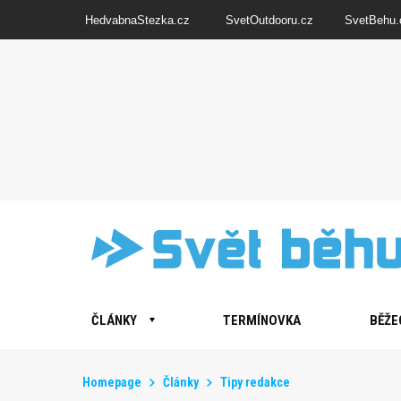
HedvabnaStezka.cz
SvetOutdooru.cz
SvetBehu.
ČLÁNKY
TERMÍNOVKA
BĚŽE
Homepage
Články
Tipy redakce