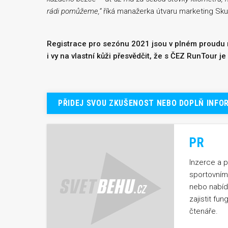
rádi pomůžeme,“
říká manažerka útvaru marketing Sku
Registrace pro sezónu 2021 jsou v plném proud
i vy na vlastní kůži přesvědčit, že s ČEZ RunTour je
PŘIDEJ SVOU ZKUŠENOST NEBO DOPLŇ INFO
PR
Inzerce a 
sportovním
nebo nabíd
zajistit fu
čtenáře.