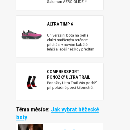
Salomon AERO GLIDE 4!
ALTRA TIMP 6
Univerzální bota na běh i
chůzi smíšeným terénem
přichází v novém kabátě -
lehčí a lepší než kdy předtím
COMPRESSPORT
PONOŽKY ULTRA TRAIL
Ponožky Ultra Trail Vás podrží
při pořádné porci kilometrů!
Téma měsíce:
Jak vybrat běžecké
boty