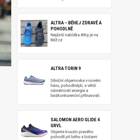
ALTRA – BĚHEJ ZDRAVĚ A
POHODLNĚ
Nejširší nabídka Altry je na
Běž.cz
ALTRA TORIN 9
Silniční objemovka v novém
hávu, pohodlnější, s větší
návratností energie a
bezkonkurenční přilnavostí.
SALOMON AERO GLIDE 4
GRVL
Objevte kouzlo pravého
pohodlí při běhu s botami