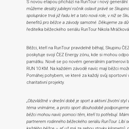
S novou etapou přichází na RunTour i nový generální
můžeme desátý jubilejní ročník oslavit právě se Skupi
spolupráce trvá již řadu let a tato nová role, v níž se 
benefitů pro běžce a závody samotné. Děkujeme za dův
ředitelka běžeckého seriálu RunTour Nikola Mráčková
Běžci, kteří na RunTour pravidelně běhají, Skupinu ČE
poskytuje svojí ČEZ Energy zónu, kde si mohou odpočin
památku. Nově se po novém generálním partnerovi bu
RUN 10 KM. Na každém závodě navíc mají běžci možno
Pomáhej pohybem, ve které za každý svůj sportovní v
charitativní projekty.
„Obzvláštně v dnešní době je sport a aktivní životní styl v
téma vnímáme, a proto sport dlouhodobě podporujeme 
běžci mohou navíc pomoci těm, kteří to potřebují. Máme
partnerem rodinného běžeckého seriálu RunTour. Líbí s
každého běžce – ať už má za sebou stovky kilometrů, n