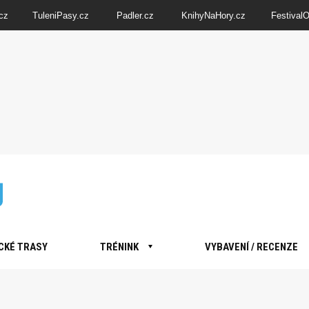
cz
TuleniPasy.cz
Padler.cz
KnihyNaHory.cz
Festival
CKÉ TRASY
TRÉNINK
VYBAVENÍ / RECENZE