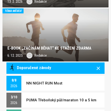
13. 2. 2026
Redakce
TÉMA MĚSÍCE
E-BOOK „ZAČÍNÁM BĚHAT“ KE STAŽENÍ ZDARMA
6. 12. 2025
Redakce
Doporučené závody
8/8
NN NIGHT RUN Most
2026
3/10
PUMA Třeboňský půl/maraton 10 a 5 km
2026