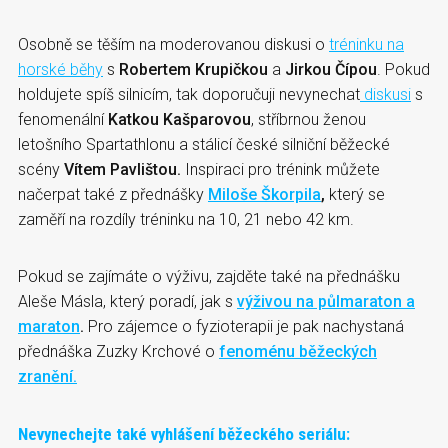
Osobně se těším na moderovanou diskusi o
tréninku na
horské běhy
s
Robertem Krupičkou
a
Jirkou Čípou
. Pokud
holdujete spíš silnicím, tak doporučuji nevynechat
diskusi
s
fenomenální
Katkou Kašparovou
, stříbrnou ženou
letošního Spartathlonu a stálicí české silniční běžecké
scény
Vítem Pavlištou.
Inspiraci pro trénink můžete
načerpat také z přednášky
Miloše Škorpila
,
který se
zaměří na rozdíly tréninku na 10, 21 nebo 42 km.
Pokud se zajímáte o výživu, zajděte také na přednášku
Aleše Másla, který poradí, jak s
výživou na půlmaraton a
maraton
.
Pro zájemce o fyzioterapii je pak nachystaná
přednáška Zuzky Krchové o
fenoménu běžeckých
zranění.
Nevynechejte také vyhlášení běžeckého seriálu: