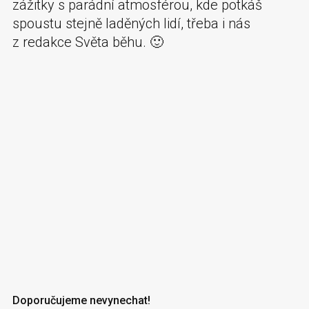
zážitky s parádní atmosférou, kde potkáš
spoustu stejně laděných lidí, třeba i nás
z redakce Světa běhu. 🙂
Doporučujeme nevynechat!