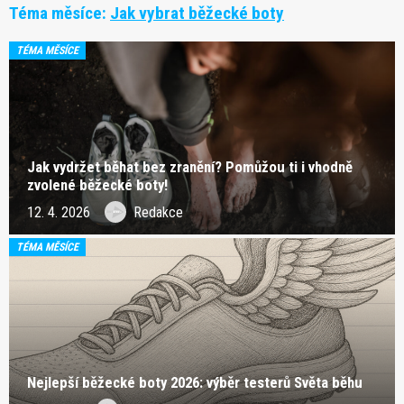
Téma měsíce:
Jak vybrat běžecké boty
TÉMA MĚSÍCE
Jak vydržet běhat bez zranění? Pomůžou ti i vhodně
zvolené běžecké boty!
12. 4. 2026
Redakce
TÉMA MĚSÍCE
Nejlepší běžecké boty 2026: výběr testerů Světa běhu