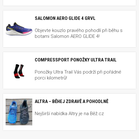
SALOMON AERO GLIDE 4 GRVL
Objevte kouzlo pravého pohodlí při běhu s
botami Salomon AERO GLIDE 4!
COMPRESSPORT PONOŽKY ULTRA TRAIL
Ponožky Ultra Trail Vás podrží při pořádné
porci kilometrů!
ALTRA – BĚHEJ ZDRAVĚ A POHODLNĚ
Nejširší nabídka Altry je na Běž.cz