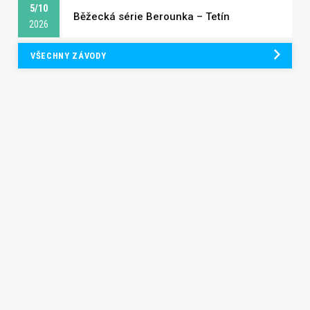
5/10
Běžecká série Berounka – Tetín
2026
VŠECHNY ZÁVODY