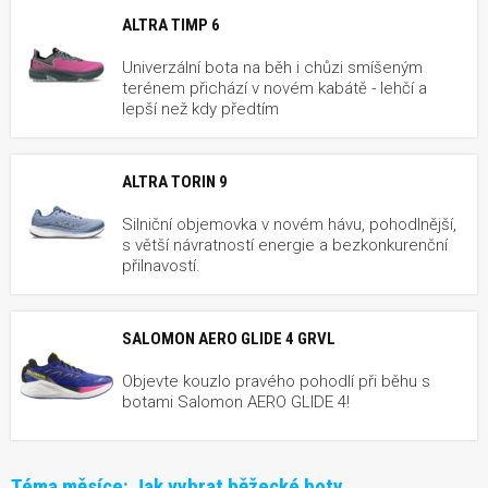
ALTRA TIMP 6
Univerzální bota na běh i chůzi smíšeným
terénem přichází v novém kabátě - lehčí a
lepší než kdy předtím
ALTRA TORIN 9
Silniční objemovka v novém hávu, pohodlnější,
s větší návratností energie a bezkonkurenční
přilnavostí.
SALOMON AERO GLIDE 4 GRVL
Objevte kouzlo pravého pohodlí při běhu s
botami Salomon AERO GLIDE 4!
Téma měsíce:
Jak vybrat běžecké boty