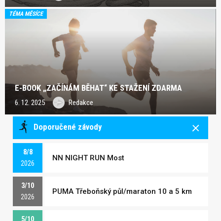
TÉMA MĚSÍCE
E-BOOK „ZAČÍNÁM BĚHAT“ KE STAŽENÍ ZDARMA
6. 12. 2025
Redakce
Doporučené závody
8/8
NN NIGHT RUN Most
2026
3/10
PUMA Třeboňský půl/maraton 10 a 5 km
2026
5/10