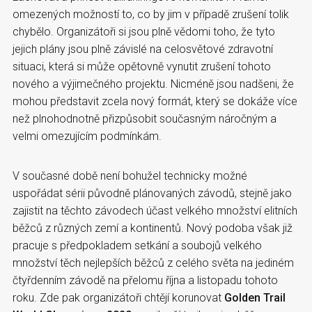
omezených možností to, co by jim v případě zrušení tolik
chybělo. Organizátoři si jsou plně vědomi toho, že tyto
jejich plány jsou plně závislé na celosvětové zdravotní
situaci, která si může opětovně vynutit zrušení tohoto
nového a výjimečného projektu. Nicméně jsou nadšeni, že
mohou představit zcela nový formát, který se dokáže více
než plnohodnotně přizpůsobit současným náročným a
velmi omezujícím podmínkám.
V současné době není bohužel technicky možné
uspořádat sérii původně plánovaných závodů, stejně jako
zajistit na těchto závodech účast velkého množství elitních
běžců z různých zemí a kontinentů. Nový podoba však již
pracuje s předpokladem setkání a soubojů velkého
množství těch nejlepších běžců z celého světa na jediném
čtyřdenním závodě na přelomu října a listopadu tohoto
roku. Zde pak organizátoři chtějí korunovat
Golden Trail