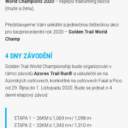
World Champions 2020
– nejlepší trailrunning běžce
(muže a ženu).
Představujeme Vám unikátní a jedinečnou běžeckou akci
pro bezprecedentní rok 2020 –
Golden Trail World
Champ
4 DNY ZÁVODĚNÍ
Golden Trail World Championship bude organizován v
rámci závodů
Azores Trail Run®️
a uskuteční se na
Azorských ostrovech, konkrétně na ostrovech Faial a Pico
od 29. Října do 1. Listopadu 2020. Bude se jednat o 4
denní etapový závod.
ETAPA 1 – 26KM s 1,069 m+/ 1,098 m-
ETAPA 2 – 32KM s 1,343 m+/ 1,310 m-