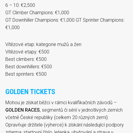
6 – 10: €2,500
GT Climber Champions: €1,000
GT Downhiller Champions: €1,000 GT Sprinter Champions:
€1,000
Vítězové etap: kategorie mužů a žen
Vítězové etapy: €500
Best climbers: €500
Best downhillers: €500
Best sprinters: €500
GOLDEN TICKETS
Mohou je získat běžci v rámci kvalifikačních závodů –
GOLDEN RACES
, segmentů či sérií v jednotlivých zemích
včetně České republiky (celkem 20 různých zemí).
Opravňuje držitele (výherce) k získání následující podpory
zdarma: startovní číslo, letenka, ubytování a strava v