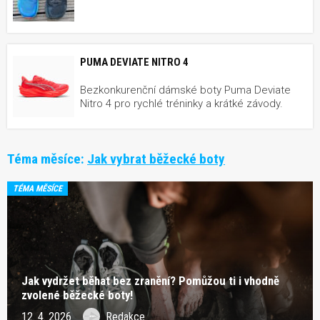
PUMA DEVIATE NITRO 4
Bezkonkurenční dámské boty Puma Deviate
Nitro 4 pro rychlé tréninky a krátké závody.
Téma měsíce:
Jak vybrat běžecké boty
TÉMA MĚSÍCE
Jak vydržet běhat bez zranění? Pomůžou ti i vhodně
zvolené běžecké boty!
12. 4. 2026
Redakce