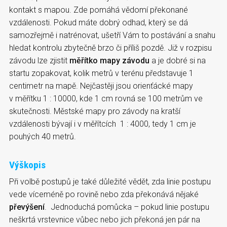
kontakt s mapou. Zde pomáhá vědomí překonané
vzdálenosti. Pokud máte dobrý odhad, který se dá
samozřejmě i natrénovat, ušetří Vám to postávání a snahu
hledat kontrolu zbytečně brzo či příliš pozdě. Již v rozpisu
závodu lze zjistit
měřítko mapy závodu
a je dobré si na
startu zopakovat, kolik metrů v terénu představuje 1
centimetr na mapě. Nejčastěji jsou orienťácké mapy
v měřítku 1 : 10000, kde 1 cm rovná se 100 metrům ve
skutečnosti. Městské mapy pro závody na kratší
vzdálenosti bývají i v měřítcích 1 : 4000, tedy 1 cm je
pouhých 40 metrů.
Výškopis
Při volbě postupů je také důležité vědět, zda linie postupu
vede víceméně po rovině nebo zda překonává nějaké
převýšení
. Jednoduchá pomůcka – pokud linie postupu
neškrtá vrstevnice vůbec nebo jich překoná jen pár na