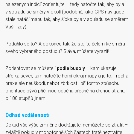
nalezených indicií zorientujte – tedy natočte tak, aby byla
v souladu se směry v okolí (podobně, jako GPS navigace
stále natáčí mapu tak, aby šipka byla v souladu se směrem
Vaší jízdy).
Podařilo se to? A dokonce tak, že stojíte čelem ke směru
svého vybraného postupu? Sláva, můžete vyrazit!
Zorientovat se můžete i
podle busoly
– kam ukazuje
střelka sever, tam natočíte horní okraj mapy a je to. Trocha
praxe ale neuškodí, neboť zbrklost i při tomto způsobu
orientace bývá příčinnou odběhu přesně na druhou stranu,
o 180 stupňů jinam.
Odhad vzdálenosti
Dokud vše výše zmíněné dodržujete, nemůžete se ztratit –
zvláště pokud v monotónnějších částech tratě neztratíte