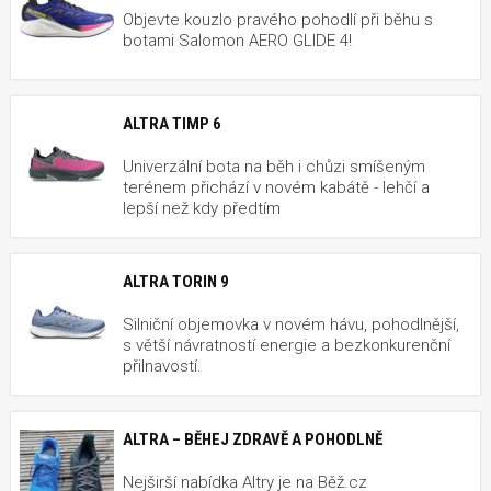
Objevte kouzlo pravého pohodlí při běhu s
botami Salomon AERO GLIDE 4!
ALTRA TIMP 6
Univerzální bota na běh i chůzi smíšeným
terénem přichází v novém kabátě - lehčí a
lepší než kdy předtím
ALTRA TORIN 9
Silniční objemovka v novém hávu, pohodlnější,
s větší návratností energie a bezkonkurenční
přilnavostí.
ALTRA – BĚHEJ ZDRAVĚ A POHODLNĚ
Nejširší nabídka Altry je na Běž.cz