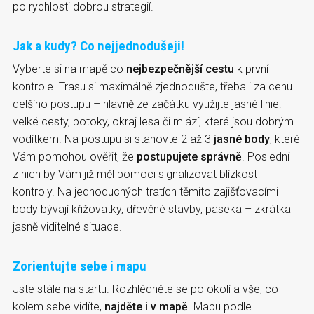
po rychlosti dobrou strategií.
Jak a kudy? Co nejjednodušeji!
Vyberte si na mapě co
nejbezpečnější cestu
k první
kontrole. Trasu si maximálně zjednodušte, třeba i za cenu
delšího postupu – hlavně ze začátku využijte jasné linie:
velké cesty, potoky, okraj lesa či mlází, které jsou dobrým
vodítkem. Na postupu si stanovte 2 až 3
jasné body
, které
Vám pomohou ověřit, že
postupujete správně
. Poslední
z nich by Vám již měl pomoci signalizovat blízkost
kontroly. Na jednoduchých tratích těmito zajišťovacími
body bývají křižovatky, dřevěné stavby, paseka – zkrátka
jasně viditelné situace.
Zorientujte sebe i mapu
Jste stále na startu. Rozhlédněte se po okolí a vše, co
kolem sebe vidíte,
najděte i v mapě
. Mapu podle