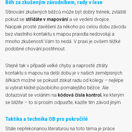
Běh za zkušeným závodníkem, rady v lese
Stínování zkušených běžců může být dobrý trénink, zvláště
pokud se
střídáte v mapování
a ve vedení dvojice.
Naopak prosté zavěšení za někoho po celou dobu závodu
bez vlastního kontaktu s mapou pravidla nedovolují a
mnoho zkušeností Vám to nedá. V praxi je ovšem těžké
podobné chování postihnout.
Stejně tak v případě velké chyby a naprosté ztráty
kontaktu s mapou na delší dobu je v našich zeměpisných
šířkách možné se pokusit získat radu od kolegy – nejlépe
si vybrat klidně působícího pomalejšího běžce. Ale
dotazovat se voláním na
kódová čísla kontrol
, ke kterým
se blížíte – to si prosím odpusťte, kazíte tím závod jiným.
Taktika a technika OB pro pokročilé
Stále nepřekonanou literaturou na toto téma je práce