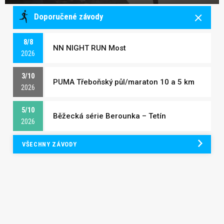
Doporučené závody
8/8
NN NIGHT RUN Most
2026
3/10
PUMA Třeboňský půl/maraton 10 a 5 km
2026
5/10
Běžecká série Berounka – Tetín
2026
VŠECHNY ZÁVODY