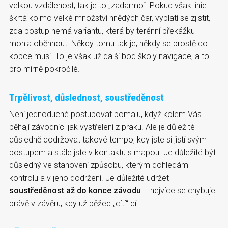
velkou vzdálenost, tak je to „zadarmo“. Pokud však linie
škrtá kolmo velké množství hnědých čar, vyplatí se zjistit,
zda postup nemá variantu, která by terénní překážku
mohla oběhnout. Někdy tomu tak je, někdy se prostě do
kopce musí. To je však už další bod školy navigace, a to
pro mírně pokročilé.
Trpělivost, důslednost, soustředěnost
Není jednoduché postupovat pomalu, když kolem Vás
běhají závodníci jak vystřelení z praku. Ale je důležité
důsledně dodržovat takové tempo, kdy jste si jistí svým
postupem a stále jste v kontaktu s mapou. Je důležité být
důsledný ve stanovení způsobu, kterým dohledám
kontrolu a v jeho dodržení. Je důležité udržet
soustředěnost až do konce závodu
– nejvíce se chybuje
právě v závěru, kdy už běžec „cítí“ cíl.