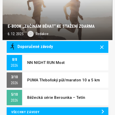
E-BOOK „ZAČÍNÁM BĚHAT“ KE STAŽENÍ ZDARMA
6. 12. 2025
Redakce
Doporučené závody
8/8
NN NIGHT RUN Most
2026
3/10
PUMA Třeboňský půl/maraton 10 a 5 km
2026
5/10
Běžecká série Berounka – Tetín
2026
VŠECHNY ZÁVODY