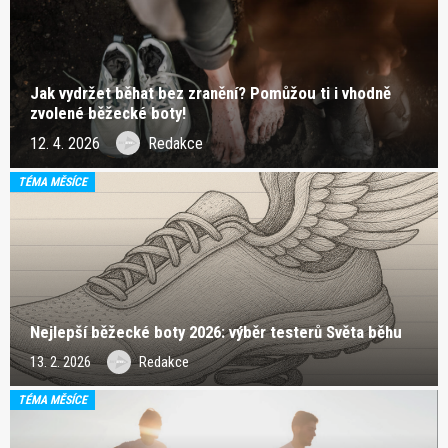
Jak vydržet běhat bez zranění? Pomůžou ti i vhodně
zvolené běžecké boty!
12. 4. 2026
Redakce
TÉMA MĚSÍCE
Nejlepší běžecké boty 2026: výběr testerů Světa běhu
13. 2. 2026
Redakce
TÉMA MĚSÍCE