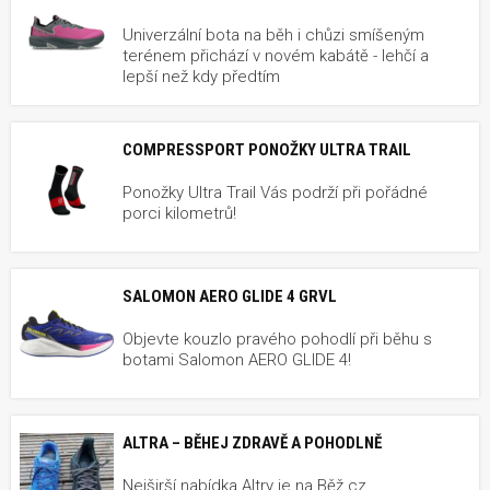
Univerzální bota na běh i chůzi smíšeným
terénem přichází v novém kabátě - lehčí a
lepší než kdy předtím
COMPRESSPORT PONOŽKY ULTRA TRAIL
Ponožky Ultra Trail Vás podrží při pořádné
porci kilometrů!
SALOMON AERO GLIDE 4 GRVL
Objevte kouzlo pravého pohodlí při běhu s
botami Salomon AERO GLIDE 4!
ALTRA – BĚHEJ ZDRAVĚ A POHODLNĚ
Nejširší nabídka Altry je na Běž.cz