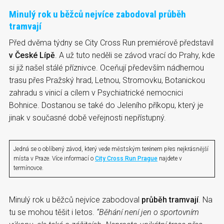
Minulý rok u běžců nejvíce zabodoval průběh
tramvají
Před dvěma týdny se City Cross Run premiérově představil
v České Lípě
. A už tuto neděli se závod vrací do Prahy, kde
si již našel stálé příznivce. Oceňují především nádhernou
trasu přes Pražský hrad, Letnou, Stromovku, Botanickou
zahradu s vinicí a cílem v Psychiatrické nemocnici
Bohnice. Dostanou se také do Jeleního příkopu, který je
jinak v současné době veřejnosti nepřístupný.
Jedná se o oblíbený závod, který vede městským terénem přes nejkrásnější
místa v Praze. Více informací o
City Cross Run Prague
najdete v
termínovce.
Minulý rok u běžců nejvíce zabodoval
průběh tramvají
. Na
tu se mohou těšit i letos.
“Běhání není jen o sportovním