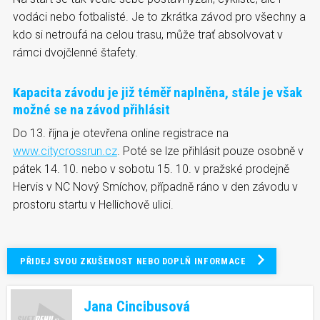
vodáci nebo fotbalisté. Je to zkrátka závod pro všechny a
kdo si netroufá na celou trasu, může trať absolvovat v
rámci dvojčlenné štafety.
Kapacita závodu je již téměř naplněna, stále je však
možné se na závod přihlásit
Do 13. října je otevřena online registrace na
www.citycrossrun.cz
. Poté se lze přihlásit pouze osobně v
pátek 14. 10. nebo v sobotu 15. 10. v pražské prodejně
Hervis v NC Nový Smíchov, případně ráno v den závodu v
prostoru startu v Hellichově ulici.
PŘIDEJ SVOU ZKUŠENOST NEBO DOPLŇ INFORMACE
Jana Cincibusová