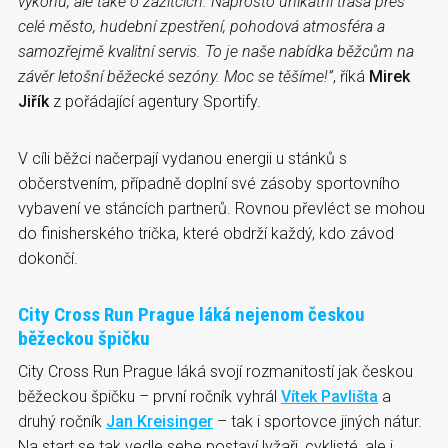
výkonu, ale také o zážitcích. Naprosto unikátní trasa přes
celé město, hudební zpestření, pohodová atmosféra a
samozřejmě kvalitní servis. To je naše nabídka běžcům na
závěr letošní běžecké sezóny. Moc se těšíme!”
, říká
Mirek
Jiřík
z pořádající agentury Sportify.
V cíli běžci načerpají vydanou energii u stánků s
občerstvením, případně doplní své zásoby sportovního
vybavení ve stáncích partnerů. Rovnou převléct se mohou
do finisherského trička, které obdrží každý, kdo závod
dokončí.
City Cross Run Prague láká nejenom českou
běžeckou špičku
City Cross Run Prague láká svojí rozmanitostí jak českou
běžeckou špičku – první ročník vyhrál
Vítek Pavlišta
a
druhý ročník
Jan Kreisinger
– tak i sportovce jiných nátur.
Na start se tak vedle sebe postaví lyžaři, cyklisté, ale i