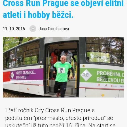
Cross Run Prague se objeví elitní
atleti i hobby běžci.
11. 10. 2016
Jana Cincibusová
Třetí ročník City Cross Run Prague s
podtitulem “přes město, přesto přírodou” se
uskuteční již tuto neděli 16. října. Na start se