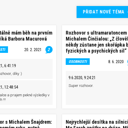
PŘIDAT NOVÉ TÉMA
álně mám běh na prvním
Rozhovor s ultramaratoncem
říká Barbora Macurová
Michalem Činčialou: „Z člově
někdy zůstane jen skořápka 
20. 2. 2021
2
STI
fyzických a psychických sil“
8. 6. 2020
OSOBNOSTI
1, 6:41:19
zhovor, díky :)
9.6.2020, 9:24:21
Super rozhovor.
1, 12:48:54
alce a prajem pekné výsledky v
 !!!
or s Michalem Šnajdrem:
Nejrychlejší desítka na silnic
 nemám ruku, nutně
Mo Farah zpátky na dráze, 