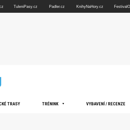
cz
TuleniPasy.cz
Padler.cz
KnihyNaHory.cz
Festival
CKÉ TRASY
TRÉNINK
VYBAVENÍ / RECENZE