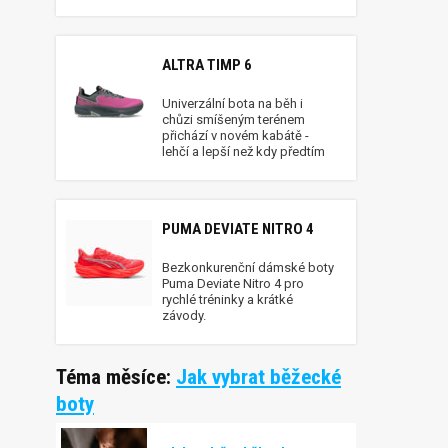
ALTRA TIMP 6
Univerzální bota na běh i
chůzi smíšeným terénem
přichází v novém kabátě -
lehčí a lepší než kdy předtím
PUMA DEVIATE NITRO 4
Bezkonkurenční dámské boty
Puma Deviate Nitro 4 pro
rychlé tréninky a krátké
závody.
Téma měsíce:
Jak vybrat běžecké
boty