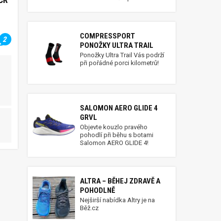
COMPRESSPORT
2
PONOŽKY ULTRA TRAIL
Ponožky Ultra Trail Vás podrží
při pořádné porci kilometrů!
SALOMON AERO GLIDE 4
GRVL
Objevte kouzlo pravého
pohodlí při běhu s botami
Salomon AERO GLIDE 4!
ALTRA – BĚHEJ ZDRAVĚ A
POHODLNĚ
Nejširší nabídka Altry je na
Běž.cz