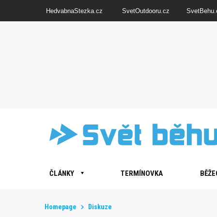
HedvabnaStezka.cz
SvetOutdooru.cz
SvetBehu.
ČLÁNKY
TERMÍNOVKA
BĚŽE
Homepage
Diskuze