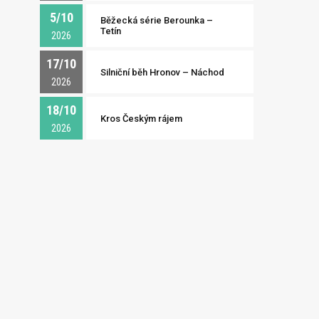
5/10
Běžecká série Berounka –
Tetín
2026
17/10
Silniční běh Hronov – Náchod
2026
18/10
Kros Českým rájem
2026