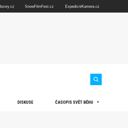
Obzory.cz
SnowFilmFest.cz
ExpedicniKamera.cz
DISKUSE
ČASOPIS SVĚT BĚHU