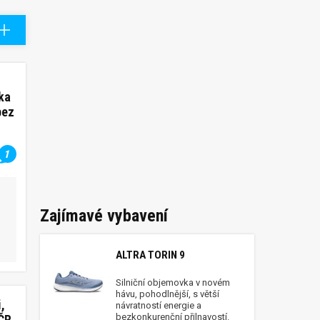
ka
bez
1
Zajímavé vybavení
ALTRA TORIN 9
Silniční objemovka v novém
hávu, pohodlnější, s větší
i,
návratností energie a
bezkonkurenční přilnavostí.
MČR