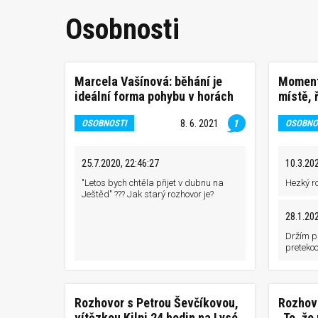
Osobnosti
Marcela Vašínová: běhání je
Moment
ideální forma pohybu v horách
místě, 
8. 6. 2021
1
OSOBNOSTI
OSOBNO
25.7.2020, 22:46:27
10.3.202
"Letos bych chtěla přijet v dubnu na
Hezký ro
Ještěd" ??? Jak starý rozhovor je?
28.1.202
Držím p
pretekoch
Rozhovor s Petrou Ševčíkovou,
Rozhov
vítězkou Kilpi 24 hodin na Lysé
„To, že