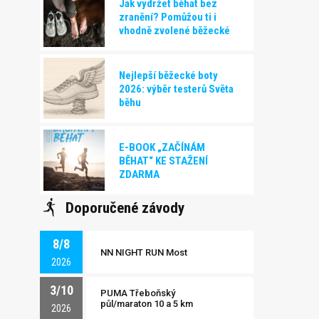
Jak vydržet běhat bez
zranění? Pomůžou ti i
vhodně zvolené běžecké
boty!
Nejlepší běžecké boty
2026: výběr testerů Světa
běhu
E-BOOK „ZAČÍNÁM
BĚHAT“ KE STAŽENÍ
ZDARMA
Doporučené závody
8/8
NN NIGHT RUN Most
2026
3/10
PUMA Třeboňský
půl/maraton 10 a 5 km
2026