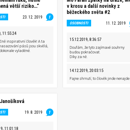
ná větší riziko…“
v krosu a další novinky z
běžeckého světa #2
23. 12. 2019
1
STI
11. 12. 2019
OSOBNOSTI
, 11:55:24
15.12.2019, 8:36:57
ně inspirativní člověk! A ta
 nasazování pásů jsou skvělá,
Doufám, že tyto zajímavé souhrny
dokonale vyladěné.
budou pokračovat.
Díky za ně.
14.12.2019, 20:03:15
Fajne shrnutí, to člověk jinde nenajde
 Janošíková
19. 8. 2019
1
STI
9, 11:01:18