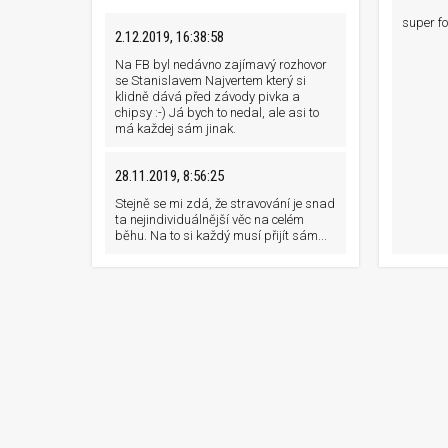
super fo
2.12.2019, 16:38:58
Na FB byl nedávno zajímavý rozhovor
se Stanislavem Najvertem který si
klidně dává před závody pivka a
chipsy :-) Já bych to nedal, ale asi to
má každej sám jinak.
28.11.2019, 8:56:25
Stejně se mi zdá, že stravování je snad
ta nejindividuálnější věc na celém
běhu. Na to si každý musí přijít sám...