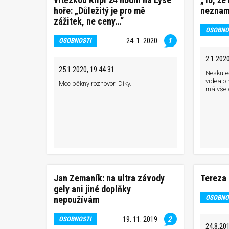
hoře: „Důležitý je pro mě
nezname
zážitek, ne ceny…“
OSOBNO
24. 1. 2020
1
OSOBNOSTI
2.1.2020
25.1.2020, 19:44:31
Neskuteč
videa o
Moc pěkný rozhovor. Díky.
má vše 
Jan Zemaník: na ultra závody
Tereza
gely ani jiné doplňky
OSOBNO
nepoužívám
19. 11. 2019
2
OSOBNOSTI
24.8.201