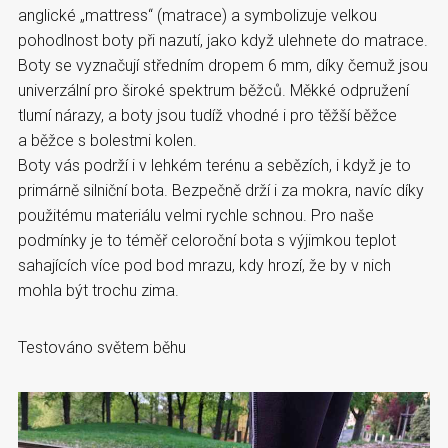
anglické „mattress“ (matrace) a symbolizuje velkou
pohodlnost boty při nazutí, jako když ulehnete do matrace.
Boty se vyznačují středním dropem 6 mm, díky čemuž jsou
univerzální pro široké spektrum běžců. Měkké odpružení
tlumí nárazy, a boty jsou tudíž vhodné i pro těžší běžce
a běžce s bolestmi kolen.
Boty vás podrží i v lehkém terénu a sebězích, i když je to
primárně silniční bota. Bezpečně drží i za mokra, navíc díky
použitému materiálu velmi rychle schnou. Pro naše
podmínky je to téměř celoroční bota s výjimkou teplot
sahajících více pod bod mrazu, kdy hrozí, že by v nich
mohla být trochu zima.
Testováno světem běhu