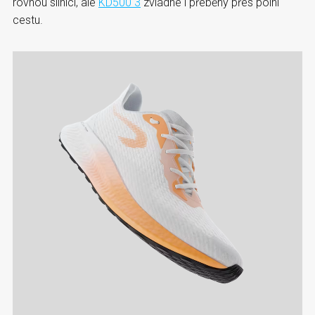
rovnou silnici, ale
KD500 3
zvládne i přeběhy přes polní
cestu.