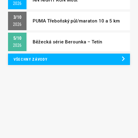
2026
3/10
PUMA Třeboňský půl/maraton 10 a 5 km
2026
5/10
Běžecká série Berounka – Tetín
2026
VŠECHNY ZÁVODY