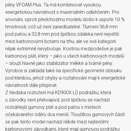
pěny VFOAM Plus. Ta má kombinovat vysokou
energetickou návratnost s maximálním odlehčením. Pro
srovnání, oproti předchozímu modelu došlo k úspoře 10 %
hmotnosti, což už není zanedbatelné. Tlumení 36,8 mm
pod patou a 32,8 mm pod špičkou zdaleka není největší
mezi karbonovými botami na trhu, ale ve své kategorii
nějak extrémně nevybočuje. Kostrou mezipodešve je pak
karbonový plát, který – jako u všech karbonových modelů
– slouží hlavně jako stabilizátor měkké a tvárné pěny.
Výrobce si zakládá také na specifické geometrii oblouku
pod klenbou, jehož ohyby a roztahování mají k energetické
návratnosti dále přispívat.
Z hlediska rozložení má KD900X LD podrážku, která
u závodky není překvapivá: pod špičkou se nachází
rozsáhlejší gumový plát a pod patou v místech
očekávaného oděru dva menší. Tloušťkou gumových částí
se pak tento model nachází někde mezi nejtenčími
karbonovými závodkami, které mají gumovou podrážku