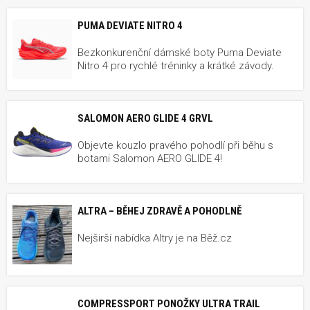
PUMA DEVIATE NITRO 4
Bezkonkurenční dámské boty Puma Deviate
Nitro 4 pro rychlé tréninky a krátké závody.
SALOMON AERO GLIDE 4 GRVL
Objevte kouzlo pravého pohodlí při běhu s
botami Salomon AERO GLIDE 4!
ALTRA – BĚHEJ ZDRAVĚ A POHODLNĚ
Nejširší nabídka Altry je na Běž.cz
COMPRESSPORT PONOŽKY ULTRA TRAIL