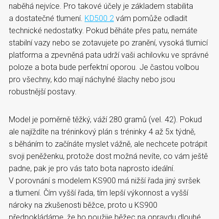
naběhá nejvíce. Pro takové účely je základem stabilita
a dostatečné tlumení.
KD500 2
vám pomůže odladit
technické nedostatky. Pokud běháte přes patu, nemáte
stabilní vazy nebo se zotavujete po zranění, vysoká tlumicí
platforma a zpevněná pata udrží vaši achilovku ve správné
poloze a bota bude perfektní oporou. Je častou volbou
pro všechny, kdo mají náchylné šlachy nebo jsou
robustnější postavy.
Model je poměrně těžký, váží 280 gramů (vel. 42). Pokud
ale najíždíte na tréninkový plán s tréninky 4 až 5x týdně,
s běháním to začínáte myslet vážně, ale nechcete potrápit
svoji peněženku, protože dost možná nevíte, co vám ještě
padne, pak je pro vás tato bota naprosto ideální.
V porovnání s modelem KS900 má nižší řada jiný svršek
a tlumení. Čím vyšší řada, tím lepší výkonnost a vyšší
nároky na zkušenosti běžce, proto u KS900
předpokládáme, že ho použije běžec na opravdu dlouhé