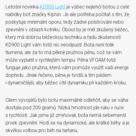
Letošní novinka
KD900 Light
je vůbec nejlehčí botou z celé
nabídky bot značky Kiprun. Je ale potřeba počítat s tím, že
poskytuje minimální oporu, tedy žádné polstrování nebo
zpevnění v oblasti kotníku. Obout by je měl zkušený běžec,
který má dobrou běžeckou techniku a řadu zkušeností.
KD900 Light vám totiž nic neodpustí. Bota není tolik
tlumená, ale za to má pěkně pružnou pěnu, což se vám
může vyplatit v rychlejším tempu. Pěna VFOAM totiž
funguje jako pružina, která vám pomůže využít vaši energii
dopředu. Jinak řečeno, pěna je tvrdší a tím pádem
i dynamičtější, aby běžec cítil dynamiku při každém kroku.
Cílem vývojářů bylo botu maximálně odlehčit, aby se váha
dostala pod 200 gramů. Nízká hmotnost jde ruku v ruce
s rychlostí. Jak jsme již zmiňovali, bota nemá sebemenší
prvek zpevnění. Hodí se na dynamické, ale krátké běhy a je
skvělou volbou pro běh na tartanu.