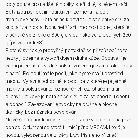
boty pouze pro nadšené hobíky, kteří chtějí s během začít.
Boty jsou perfektním parťákem zejména na delší
tréninkové běhy. Bota přilne k povrchu a spolehlivě drží za
sucha i za mokra. Nohu netíží ani hmotnost obuvi, která je
v pánské verzi okolo 300 g a v dámské verzi pouhých 250
g (při velikosti 38).
Pletený svršek je prodyšný, perfektně se přizpůsobí noze,
hezky ji obejme a vytvoří dojem druhé kůže. Obouvání je
velmi příjemné díky silně polstrovanému jazyku a okolí paty
a nártů. Po obutí máte pocit, jako byste stáli uprostřed
mechu. Výrazně pohodlné je okolí paty, které je příjemně
měkké a polstrované, rozhodně nehrozí otlačenina ani
puchýř. Celkově je bota spíše širší a zajistí chodidlu oporu
a pohodlí. Zavazování je typicky na pružné a ploché
tkaničky, bez náznaku povolování.
Největší předností boty je tlumení, které vidíte hned na první
pohled. O tlumení se stará tlumicí pěna MFOAM, která je
novou, vylepšenou verzí pěny EVA. Písmeno M značí