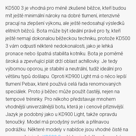
KD500 3 je vhodná pro méně zkušené běžce, kteří budou
mít ještě minimální nároky na dobré tlumení, intenzivně
pracují na zlepšení výkonu, ale ještě nedosahují výsledků
elitních běžců. Bota může být ideální právě pro ty, kteří
ještě nemají dokonalou běžeckou techniku, protože KD500
3 vám odpustí některé nedokonalosti, jako je lehká
pronace nebo špatná stabilita kotníku. Bota je poměrně
široká a zpevňující plát drží oblast achillovky. Je tedy
výbornou oporou, je stabilní a neutrální, tudíž ideální pro
většinu typů došlapu. Oproti KD900 Light má o něco lepší
tlumení Pebax, které používá celá řada renomovaných
speciálek. Proto ji běžec může použít častěji, nejen na
tempové tréninky. Pro někoho představuje mnohem
vhodnější univerzálnější botu, která je i cenově příznivější.
Jazyk je podobný jako u KD900 Light, takže opravdu
tenoučký. Model má prodyšný svršek a přilnavou
podrážku. Některé modely v nabídce jsou vhodné čistě na