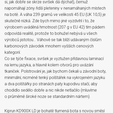
si, jak dobře se skrze svršek dá dýchat), čemuž
napomáhají zóny řidší pleteniny v nenamáhaných místech
na botě. A váha 239 gramů ve velikosti 45 EU (UK 10,5) je
skutečně nízká. Zde bych mimo jiné vyzdvihl i to, že
výrobcem uváděná hmotnost (207 g v EU 42) tím pádem
odpovídá realitě, protože to bohužel nebývá u všech
výrobců jistotou… Váhově se tak blíží udávaným číslům
karbonových závodek mnohem vyšších cenových
kategorií.
Co se týče fixace, svršek je vyztužen přídavnou laminací
na lemu jazyka, a hlavně kolem otvorů pro uvázání
tkaniček. Polstrování je, jak bychom čekali u závodní boty,
minimální, nicméně tenký polštářek na vykrojeném jazyku
a dva polštářky po stranách paty kupodivu stačí, aby
chodidlo sedělo dobře a nic nikde netlačilo (mluvíme
o průměrně široké noze se standardním nártem).
Kiprun KD900X LD je bohatě tlumená bota s novou směsí