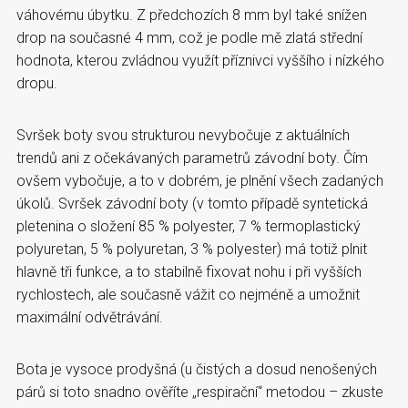
váhovému úbytku. Z předchozích 8 mm byl také snížen
drop na současné 4 mm, což je podle mě zlatá střední
hodnota, kterou zvládnou využít příznivci vyššího i nízkého
dropu.
Svršek boty svou strukturou nevybočuje z aktuálních
trendů ani z očekávaných parametrů závodní boty. Čím
ovšem vybočuje, a to v dobrém, je plnění všech zadaných
úkolů. Svršek závodní boty (v tomto případě syntetická
pletenina o složení 85 % polyester, 7 % termoplastický
polyuretan, 5 % polyuretan, 3 % polyester) má totiž plnit
hlavně tři funkce, a to stabilně fixovat nohu i při vyšších
rychlostech, ale současně vážit co nejméně a umožnit
maximální odvětrávání.
Bota je vysoce prodyšná (u čistých a ­dosud ne­no­­še­­ných
párů si toto snadno ověříte „re­spi­rační“ me­todou­ – zkuste