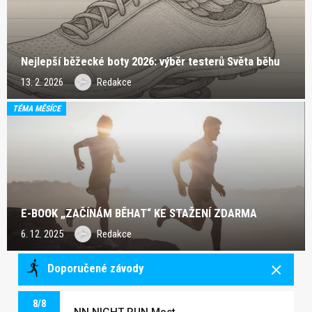
Nejlepší běžecké boty 2026: výběr testerů Světa běhu
13. 2. 2026
Redakce
TÉMA MĚSÍCE
E-BOOK „ZAČÍNÁM BĚHAT“ KE STAŽENÍ ZDARMA
6. 12. 2025
Redakce
Doporučené závody
8/8
NN NIGHT RUN Most