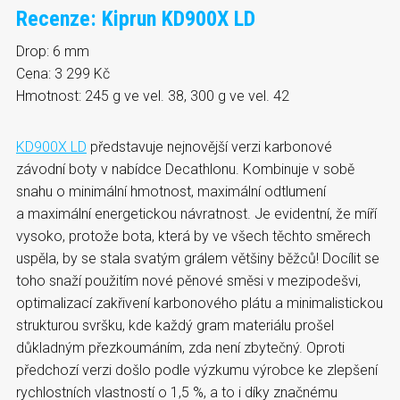
Recenze: Kiprun KD900X LD
Drop: 6 mm
Cena: 3 299 Kč
Hmotnost: 245 g ve vel. 38, 300 g ve vel. 42
KD900X LD
představuje nejnovější verzi karbonové
závodní boty v nabídce Decathlonu. Kombinuje v sobě
snahu o minimální hmotnost, maximální odtlumení
a maximální energetickou návratnost. Je evidentní, že míří
vysoko, protože bota, která by ve všech těchto směrech
uspěla, by se stala svatým grálem většiny běžců! Docílit se
toho snaží použitím nové pěnové směsi v mezipodešvi,
optimalizací zakřivení karbonového plátu a minimalistickou
strukturou svršku, kde každý gram materiálu prošel
důkladným přezkoumáním, zda není zbytečný. Oproti
předchozí verzi došlo podle výzkumu výrobce ke zlepšení
rychlostních vlastností o 1,5 %, a to i díky značnému