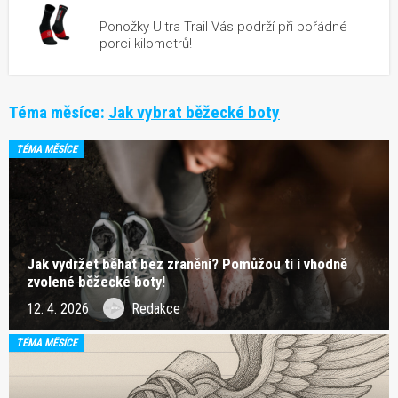
Ponožky Ultra Trail Vás podrží při pořádné
porci kilometrů!
Téma měsíce:
Jak vybrat běžecké boty
TÉMA MĚSÍCE
Jak vydržet běhat bez zranění? Pomůžou ti i vhodně
zvolené běžecké boty!
12. 4. 2026
Redakce
TÉMA MĚSÍCE