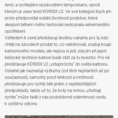
tenčí, a rychlejšími nezávodními tempovkami, oproti
kterým je zase tenčí KD900X LD. Ve své kategorii bych jim
proto předpovídal solidní životnost podešve, která
alespoň během mého testování nedoznala sebemenšího
opotřebení.
Vzhledem k ceně představují skvělou variantu pro ty, kdo
chtějí na závodech prodat to, co natrénovali, zvažují koupi
karbonového modelu, ale nejsou si jistí, zda jim při jejich
běžecké technice karbon bude stát za tu investici. Pro ně
představuje KD900X LD „vstupní botu“ do světa karbonu.
Ostatně jak naznačují výzkumy (od těch nejstarších až po
současnost), samotný pocit lehkosti a mrštnosti
představuje pro rychlý běh jeden z nejdůležitějších
předpokladů, takže už to, že boty na nohou „chutnají
rychle“ může řadě z nás podvědomě odemknout cestu
k vyššímu výkonu.