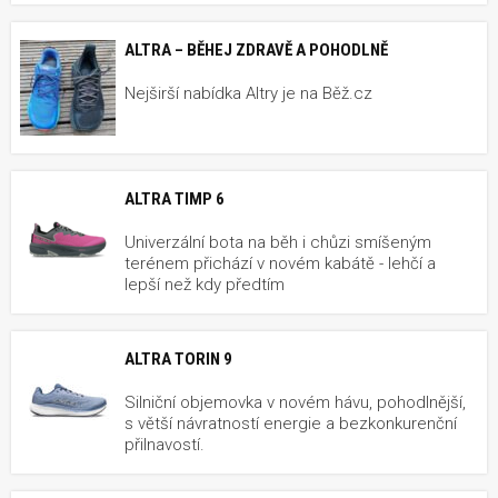
ALTRA – BĚHEJ ZDRAVĚ A POHODLNĚ
Nejširší nabídka Altry je na Běž.cz
ALTRA TIMP 6
Univerzální bota na běh i chůzi smíšeným
terénem přichází v novém kabátě - lehčí a
lepší než kdy předtím
ALTRA TORIN 9
Silniční objemovka v novém hávu, pohodlnější,
s větší návratností energie a bezkonkurenční
přilnavostí.