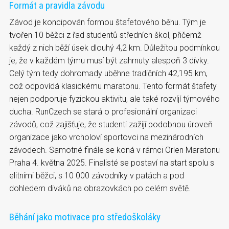
Formát a pravidla závodu
Závod je koncipován formou štafetového běhu. Tým je
tvořen 10 běžci z řad studentů středních škol, přičemž
každý z nich běží úsek dlouhý 4,2 km. Důležitou podmínkou
je, že v každém týmu musí být zahrnuty alespoň 3 dívky.
Celý tým tedy dohromady uběhne tradičních 42,195 km,
což odpovídá klasickému maratonu. Tento formát štafety
nejen podporuje fyzickou aktivitu, ale také rozvíjí týmového
ducha. RunCzech se stará o profesionální organizaci
závodů, což zajišťuje, že studenti zažijí podobnou úroveň
organizace jako vrcholoví sportovci na mezinárodních
závodech. Samotné finále se koná v rámci Orlen Maratonu
Praha 4. května 2025. Finalisté se postaví na start spolu s
elitními běžci, s 10 000 závodníky v patách a pod
dohledem diváků na obrazovkách po celém světě.
Běhání jako motivace pro středoškoláky