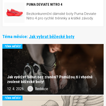
PUMA DEVIATE NITRO 4
Bezkonkurenční dámské boty Puma Deviate
Nitro 4 pro rychlé tréninky a krátké závody.
Téma měsíce:
Jak vybrat běžecké boty
TÉMA MĚSÍCE
Jak vydržet běhat bez zranění? Pomůžou ti i vhodně
zvolené běžecké boty!
12. 4. 2026
Redakce
TÉMA MĚSÍCE