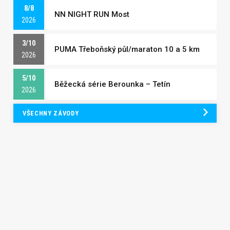
8/8
NN NIGHT RUN Most
2026
3/10
PUMA Třeboňský půl/maraton 10 a 5 km
2026
5/10
Běžecká série Berounka – Tetín
2026
VŠECHNY ZÁVODY