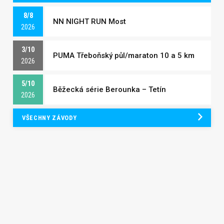
8/8
NN NIGHT RUN Most
2026
3/10
PUMA Třeboňský půl/maraton 10 a 5 km
2026
5/10
Běžecká série Berounka – Tetín
2026
VŠECHNY ZÁVODY