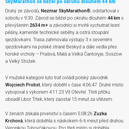
SkyMarathon se běžel po okruhu dlouhém 44 km
Druhý ze závodů,
Nezmar SkyMarathon®
, odstartoval v
sobotu v 9:30. Závod se běžel po okruhu dlouhém
44 km
s
převýšením
2634 m+
a závodníci si mohli vychutnat lesní
pěšiny, kamenité technické seběhy a ostrá stoupání
sjezdovkami. Trasa zahrnovala výstupy 3 x severními
sjezdovkami na polské straně Beskyd a dále vedla přes
horské vrcholy – Prašivá, Malá a Velká Čantoryje, Soszow
a Velký Stožek.
V mužské kategorii tuto trať ovládl polský závodník
Wojciech Probst
, který doběhl v čase 4:06:47. Druhé místo
vybojoval s výkonem 4:11:23 Vít Otevřel. Třetí příčku
obsadil Libor Trtek, který zaostal 15 minut za vítězem.
V ženách získala prvenství s časem 5:08:26
Zuzka
Krchová
, která doběhla s náskokem 6-ti minut před druhou
Veronikou Tuhovčákovou. Pro třetí místo si doběhla