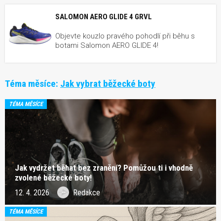
SALOMON AERO GLIDE 4 GRVL
Objevte kouzlo pravého pohodlí při běhu s
botami Salomon AERO GLIDE 4!
Téma měsíce:
Jak vybrat běžecké boty
TÉMA MĚSÍCE
Jak vydržet běhat bez zranění? Pomůžou ti i vhodně
zvolené běžecké boty!
12. 4. 2026
Redakce
TÉMA MĚSÍCE