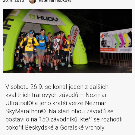
26. 9. 2015
Kateřina Hubková
V sobotu 26.9. se konal jeden z dalších
kvalitních trailových závodů – Nezmar
Ultratrail® a jeho kratší verze Nezmar
SkyMarathon®. Na start obou závodů se
postavilo na 150 závodníků, kteří se rozhodli
pokořit Beskydské a Goralské vrcholy.