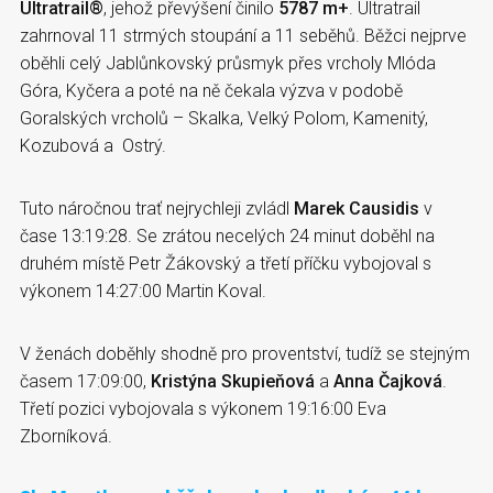
Ultratrail®
, jehož převýšení činilo
5787 m+
. Ultratrail
zahrnoval 11 strmých stoupání a 11 seběhů. Běžci nejprve
oběhli celý Jablůnkovský průsmyk přes vrcholy Mlóda
Góra, Kyčera a poté na ně čekala výzva v podobě
Goralských vrcholů – Skalka, Velký Polom, Kamenitý,
Kozubová a Ostrý.
Tuto náročnou trať nejrychleji zvládl
Marek Causidis
v
čase 13:19:28. Se zrátou necelých 24 minut doběhl na
druhém místě Petr Žákovský a třetí příčku vybojoval s
výkonem 14:27:00 Martin Koval.
V ženách doběhly shodně pro proventství, tudíž se stejným
časem 17:09:00,
Kristýna Skupieňová
a
Anna Čajková
.
Třetí pozici vybojovala s výkonem 19:16:00 Eva
Zborníková.