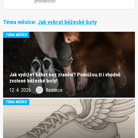
přilnavostí.
Téma měsíce:
Jak vybrat běžecké boty
TÉMA MĚSÍCE
Jak vydržet běhat bez zranění? Pomůžou ti i vhodně
zvolené běžecké boty!
12. 4. 2026
Redakce
TÉMA MĚSÍCE