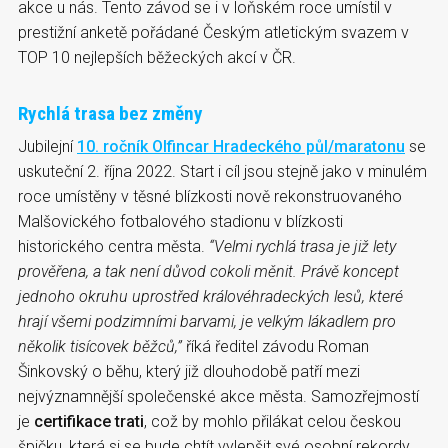
akce u nás. Tento závod se i v loňském roce umístil v
prestižní anketě pořádané Českým atletickým svazem v
TOP 10 nejlepších běžeckých akcí v ČR.
Rychlá trasa bez změny
Jubilejní
10. ročník Olfincar Hradeckého půl/maratonu
se
uskuteční 2. října 2022. Start i cíl jsou stejně jako v minulém
roce umístěny v těsné blízkosti nově rekonstruovaného
Malšovického fotbalového stadionu v blízkosti
historického centra města.
“Velmi rychlá trasa je již lety
prověřena, a tak není důvod cokoli měnit. Právě koncept
jednoho okruhu uprostřed královéhradeckých lesů, které
hrají všemi podzimními barvami, je velkým lákadlem pro
několik tisícovek běžců,”
říká ředitel závodu Roman
Šinkovský o běhu, který již dlouhodobě patří mezi
nejvýznamnější společenské akce města. Samozřejmostí
je
certifikace trati
, což by mohlo přilákat celou českou
špičku, která si se bude chtít vylepšit své osobní rekordy.