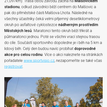
21,097km). Trasa obou závodů začíná na
Malšovickém
stadionu
, odkud závodníci běží centrem do Malšovic a
pak do příměstské části Malšova Lhota. Následně na
všechny účastníky čeká velmi příjemný desetikilometrový
okruh po asfaltové cyklostezce
nádherným prostředím
Městských lesů
. Maratonci tento okruh běží třikrát a
půlmaratonci jednou. Poté se všichni vrací stejnou trasou
do cíle. Součástí sportovního dopoledne je i běh na 5 km a
lidový běh. Celý den budou navíc probíhat
doprovodné
akce pro celou rodinu
. Více o akci naleznete na stránkách
pořadatele
www.sportvisio.cz
, nezapomeňte se také včas
registrovat
.