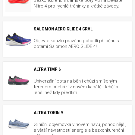
Bezkonkurenční dámské boty Puma Deviate
Nitro 4 pro rychlé tréninky a krátké závody.
SALOMON AERO GLIDE 4 GRVL
Objevte kouzlo pravého pohodlí při běhu s
botami Salomon AERO GLIDE 4!
ALTRA TIMP 6
Univerzální bota na běh i chůzi smíšeným
terénem přichází v novém kabátě - lehčí a
lepší než kdy předtím
ALTRA TORIN 9
Silniční objemovka v novém hávu, pohodlnější,
s větší návratností energie a bezkonkurenční