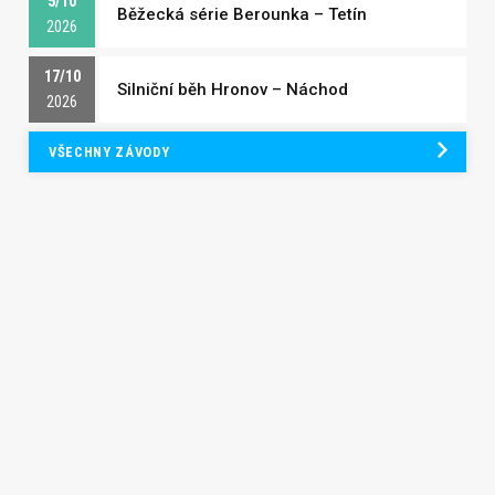
5/10
Běžecká série Berounka – Tetín
2026
17/10
Silniční běh Hronov – Náchod
2026
VŠECHNY ZÁVODY