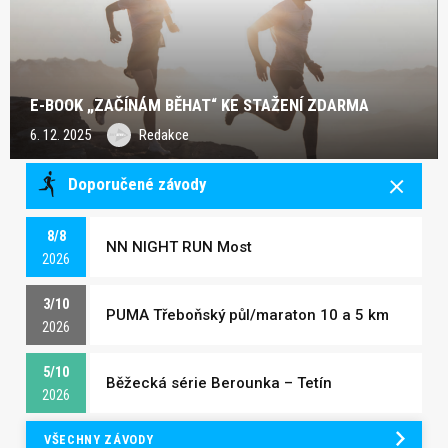
E-BOOK „ZAČÍNÁM BĚHAT“ KE STAŽENÍ ZDARMA
6. 12. 2025
Redakce
Doporučené závody
8/8
NN NIGHT RUN Most
2026
3/10
PUMA Třeboňský půl/maraton 10 a 5 km
2026
5/10
Běžecká série Berounka – Tetín
2026
VŠECHNY ZÁVODY