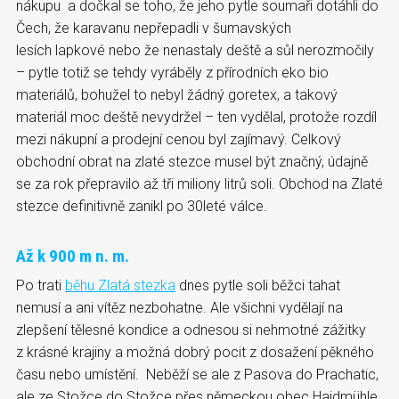
nákupu a dočkal se toho, že jeho pytle soumaři dotáhli do
Čech, že karavanu nepřepadli v šumavských
lesích lapkové nebo že nenastaly deště a sůl nerozmočily
– pytle totiž se tehdy vyráběly z přírodních eko bio
materiálů, bohužel to nebyl žádný goretex, a takový
materiál moc deště nevydržel – ten vydělal, protože rozdíl
mezi nákupní a prodejní cenou byl zajímavý. Celkový
obchodní obrat na zlaté stezce musel být značný, údajně
se za rok přepravilo až tři miliony litrů soli. Obchod na Zlaté
stezce definitivně zanikl po 30leté válce.
Až k 900 m n. m.
Po trati
běhu Zlatá stezka
dnes pytle soli běžci tahat
nemusí a ani vítěz nezbohatne. Ale všichni vydělají na
zlepšení tělesné kondice a odnesou si nehmotné zážitky
z krásné krajiny a možná dobrý pocit z dosažení pěkného
času nebo umístění. Neběží se ale z Pasova do Prachatic,
ale ze Stožce do Stožce přes německou obec Haidmühle.