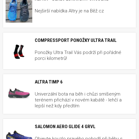
Nejširší nabídka Altry je na Běž.cz
COMPRESSPORT PONOŽKY ULTRA TRAIL
Ponožky Ultra Trail Vás podrží při pořádné
porci kilometrů!
ALTRA TIMP 6
Univerzální bota na běh i chůzi smíšeným
terénem přichází v novém kabátě - lehčí a
lepší než kdy předtím
SALOMON AERO GLIDE 4 GRVL
Objevte kouzlo pravého pohodlí při běhu s