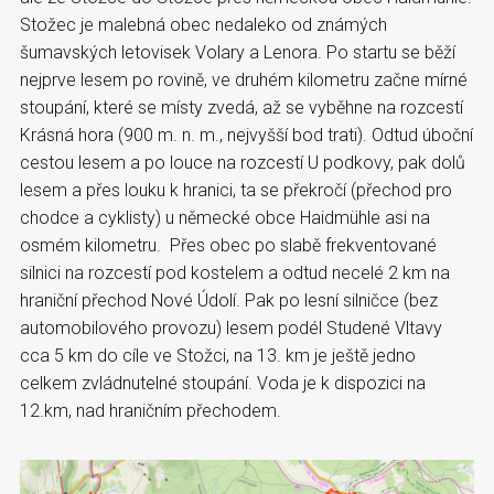
Stožec je malebná obec nedaleko od známých
šumavských letovisek Volary a Lenora. Po startu se běží
nejprve lesem po rovině, ve druhém kilometru začne mírné
stoupání, které se místy zvedá, až se vyběhne na rozcestí
Krásná hora (900 m. n. m., nejvyšší bod trati). Odtud úboční
cestou lesem a po louce na rozcestí U podkovy, pak dolů
lesem a přes louku k hranici, ta se překročí (přechod pro
chodce a cyklisty) u německé obce Haidmühle asi na
osmém kilometru. Přes obec po slabě frekventované
silnici na rozcestí pod kostelem a odtud necelé 2 km na
hraniční přechod Nové Údolí. Pak po lesní silničce (bez
automobilového provozu) lesem podél Studené Vltavy
cca 5 km do cíle ve Stožci, na 13. km je ještě jedno
celkem zvládnutelné stoupání. Voda je k dispozici na
12.km, nad hraničním přechodem.