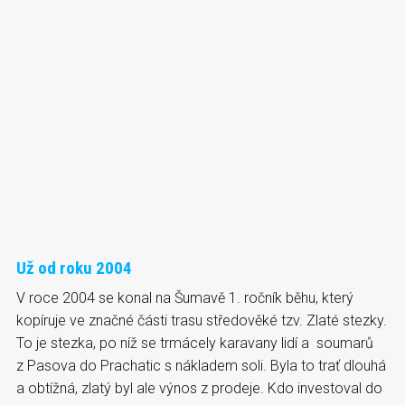
Už od roku 2004
V roce 2004 se konal na Šumavě 1. ročník běhu, který
kopíruje ve značné části trasu středověké tzv. Zlaté stezky.
To je stezka, po níž se trmácely karavany lidí a soumarů
z Pasova do Prachatic s nákladem soli. Byla to trať dlouhá
a obtížná, zlatý byl ale výnos z prodeje. Kdo investoval do