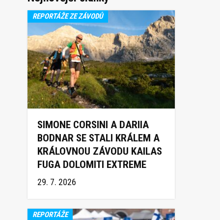
REPORTÁŽE ZE ZÁVODŮ
SIMONE CORSINI A DARIIA
BODNAR SE STALI KRÁLEM A
KRÁLOVNOU ZÁVODU KAILAS
FUGA DOLOMITI EXTREME
TRAIL 2026
29. 7. 2026
REPORTÁŽE