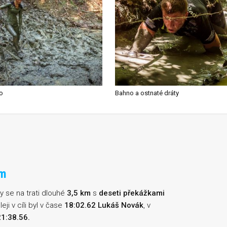
o
Bahno a ostnaté dráty
em
dy se na trati dlouhé
3,5 km
s
deseti překážkami
ji v cíli byl v čase
18:02.62 Lukáš Novák
, v
21:38.56.