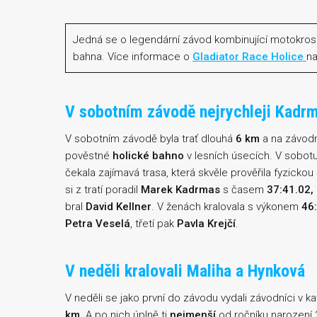
Jedná se o legendární závod kombinující motokros
bahna. Více informace o
Gladiator Race Holice
na
V sobotním závodě nejrychleji Kadr
V sobotním závodě byla trať dlouhá
6 km
a na závodn
pověstné
holické bahno
v lesních úsecích. V sobotu
čekala zajímavá trasa, která skvěle prověřila fyzickou
si z tratí poradil
Marek Kadrmas
s časem
37:41.02,
bral
David Kellner
. V ženách kralovala s výkonem
46
Petra Veselá
, třetí pak
Pavla Krejčí
.
V neděli kralovali Maliha a Hynková
V neděli se jako první do závodu vydali závodníci v ka
km
. A po nich úplně ti
nejmenší
od ročníku narození 