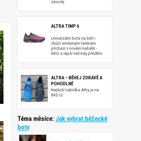
závody.
ALTRA TIMP 6
Univerzální bota na běh i
chůzi smíšeným terénem
přichází v novém kabátě -
lehčí a lepší než kdy předtím
ALTRA – BĚHEJ ZDRAVĚ A
POHODLNĚ
Nejširší nabídka Altry je na
Běž.cz
Téma měsíce:
Jak vybrat běžecké
boty