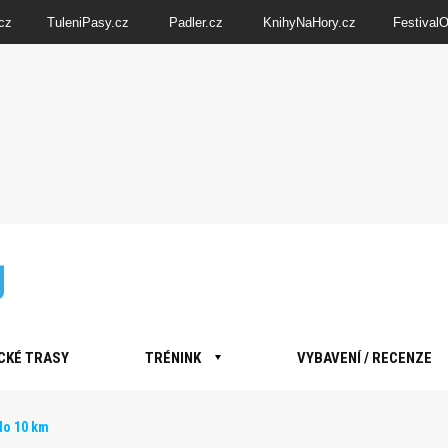
cz
TuleniPasy.cz
Padler.cz
KnihyNaHory.cz
Festival
CKÉ TRASY
TRÉNINK
VYBAVENÍ / RECENZE
do 10 km