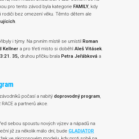
kou pro tento závod byla kategorie
FAMILY
, kdy
mi rodiči bez omezení věku. Těmto dětem ale
tujících
.
ibyly i týmy. Na prvním místě se umístil
Roman
d Kellner
a pro třetí místo si doběhl
Aleš Vitásek
.
3:21. 35,
druhou příčku brala
Petra Jeřábková
a
ogram
 závodníků počasí a nabitý
doprovodný program
,
R RACE a partnerů akce.
 před sebou spoustu nových výzev a nápadů na
eční již za několik málo dní, bude
GLADIATOR
ekážek ve skicrosovém modelu, kdy proti sobě na