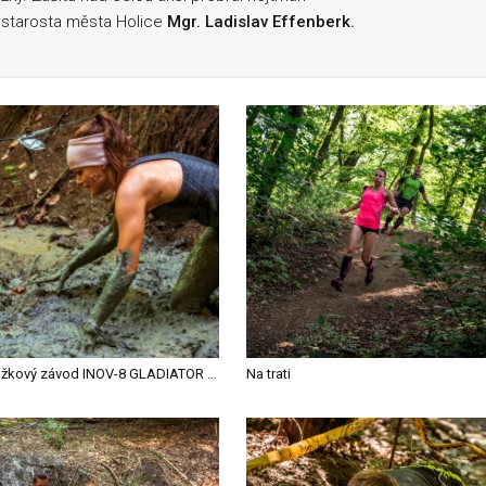
starosta města Holice
Mgr. Ladislav Effenberk.
Překážkový závod INOV-8 GLADIATOR RACE oslavil v Holicích 5. výročí svého vzniku a prověřil fyzickou i psychickou připravenost závodníků
Na trati