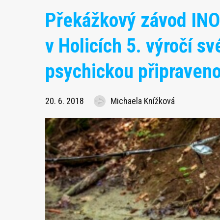
Překážkový závod INO
v Holicích 5. výročí sv
psychickou připraven
20. 6. 2018
Michaela Knížková