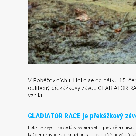
V Poběžovicích u Holic se od pátku 15. če
oblíbený překážkový závod GLADIATOR RACE
vzniku.
GLADIATOR RACE je překážkový závod,
Lokality svých závodů si vybírá velmi pečlivě a unikátn
každém závodě se snaží přidat alespoň 2 nové překáž