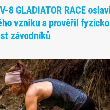
V-8 GLADIATOR RACE oslavi
ého vzniku a prověřil fyzicko
ost závodníků