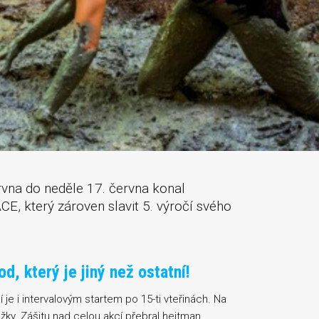
rvna do neděle 17. června konal
, který zároven slavit 5. výročí svého
 který je jiný než ostatní!
í je i intervalovým startem po 15-ti vteřinách. Na
ky. Zášitu nad celou akcí přebral hejtman