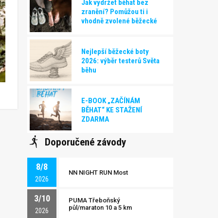
Jak vydržet běhat bez
zranění? Pomůžou ti i
vhodně zvolené běžecké
boty!
Nejlepší běžecké boty
2026: výběr testerů Světa
běhu
E-BOOK „ZAČÍNÁM
BĚHAT“ KE STAŽENÍ
ZDARMA
Doporučené závody
8/8
NN NIGHT RUN Most
2026
3/10
PUMA Třeboňský
půl/maraton 10 a 5 km
2026