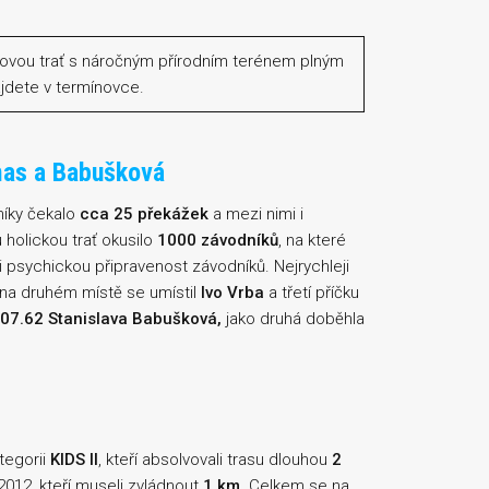
ovou trať s náročným přírodním terénem plným
jdete v termínovce.
mas a Babušková
íky čekalo
cca 25 překážek
a mezi nimi i
 holickou trať okusilo
1000 závodníků
, na které
 i psychickou připravenost závodníků. Nejrychleji
na druhém místě se umístil
Ivo Vrba
a třetí příčku
:07.62 Stanislava Babušková,
jako druhá doběhla
tegorii
KIDS ll
, kteří absolvovali trasu dlouhou
2
2012, kteří museli zvládnout
1 km
. Celkem se na