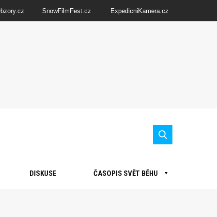
Obzory.cz
SnowFilmFest.cz
ExpedicniKamera.cz
DISKUSE
ČASOPIS SVĚT BĚHU