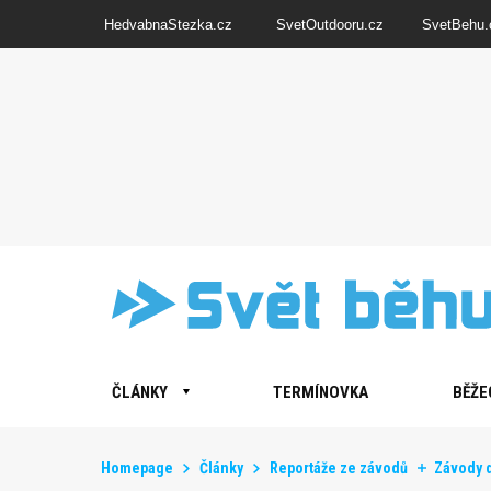
HedvabnaStezka.cz
SvetOutdooru.cz
SvetBehu.
ČLÁNKY
TERMÍNOVKA
BĚŽE
Homepage
Články
Reportáže ze závodů
Závody 