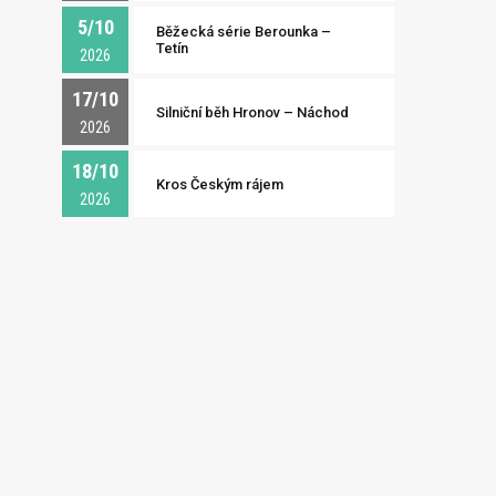
5/10
Běžecká série Berounka –
Tetín
2026
17/10
Silniční běh Hronov – Náchod
2026
18/10
Kros Českým rájem
2026