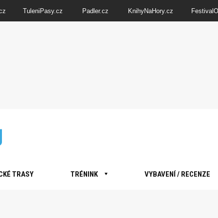
cz
TuleniPasy.cz
Padler.cz
KnihyNaHory.cz
Festival
CKÉ TRASY
TRÉNINK
VYBAVENÍ / RECENZE