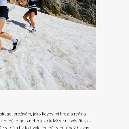
ituaci prožívám, jako kdyby mi hrozila reálná
mi padá letadlo nebo jako když se na vás řítí vlak,
 v reálu by to trvalo jen pár vteřin, než by vás