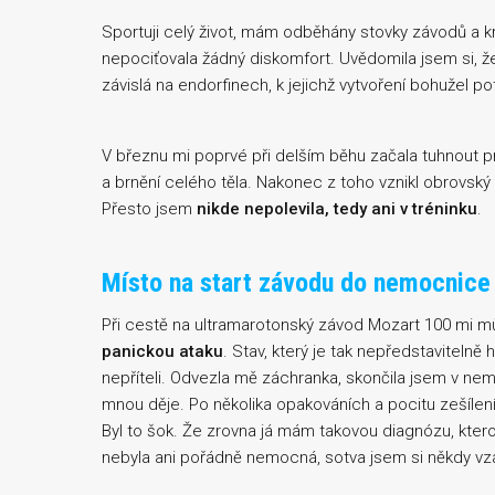
Sportuji celý život, mám odběhány stovky závodů a 
nepociťovala žádný diskomfort. Uvědomila jsem si, ž
závislá na endorfinech, k jejichž vytvoření bohužel po
V březnu mi poprvé při delším běhu začala tuhnout pr
a brnění celého těla. Nakonec z toho vznikl obrovský
Přesto jsem
nikde nepolevila, tedy ani v tréninku
.
Místo na start závodu do nemocnice
Při cestě na ultramarotonský závod Mozart 100 mi můj
panickou ataku
. Stav, který je tak nepředstavitelně
nepříteli. Odvezla mě záchranka, skončila jsem v ne
mnou děje. Po několika opakováních a pocitu zešílení 
Byl to šok. Že zrovna já mám takovou diagnózu, kte
nebyla ani pořádně nemocná, sotva jsem si někdy vza