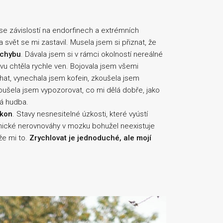
 se závislostí na endorfinech a extrémních
svět se mi zastavil. Musela jsem si přiznat, že
 chybu
. Dávala jsem si v rámci okolností nereálné
vu chtěla rychle ven. Bojovala jsem všemi
hat, vynechala jsem kofein, zkoušela jsem
koušela jsem vypozorovat, co mi dělá dobře, jako
ná hudba.
ýkon
. Stavy nesnesitelné úzkosti, které vyústí
emické nerovnováhy v mozku bohužel neexistuje
že mi to.
Zrychlovat je jednoduché, ale mojí
.