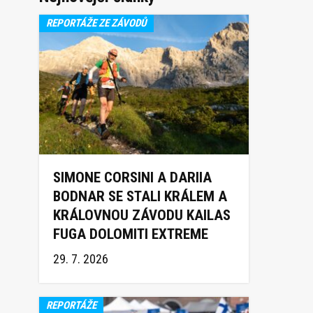
REPORTÁŽE ZE ZÁVODŮ
SIMONE CORSINI A DARIIA
BODNAR SE STALI KRÁLEM A
KRÁLOVNOU ZÁVODU KAILAS
FUGA DOLOMITI EXTREME
TRAIL 2026
29. 7. 2026
REPORTÁŽE