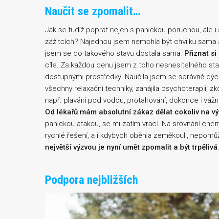
Naučit se zpomalit…
Jak se tudíž poprat nejen s panickou poruchou, ale i
zážitcích? Najednou jsem nemohla být chvilku sama a 
jsem se do takového stavu dostala sama.
Přiznat si
cíle. Za každou cenu jsem z toho nesnesitelného sta
dostupnými prostředky. Naučila jsem se správně dýc
všechny relaxační techniky, zahájila psychoterapii, z
např. plavání pod vodou, protahování, dokonce i váž
Od lékařů mám absolutní zákaz dělat cokoliv na v
panickou atakou, se mi zatím vrací. Na srovnání ch
rychlé řešení, a i kdybych oběhla zeměkouli, nepomů
největší výzvou je nyní umět zpomalit a být trpělivá
Podpora nejbližších