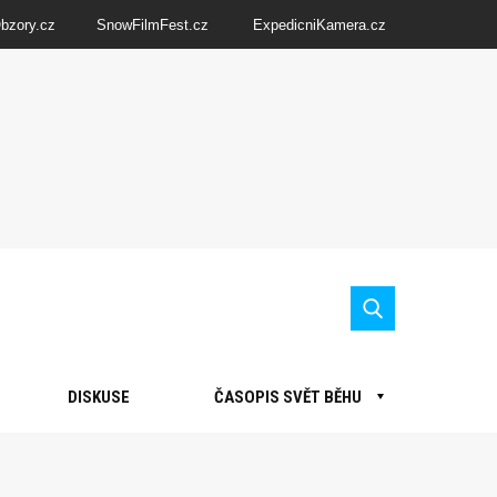
Obzory.cz
SnowFilmFest.cz
ExpedicniKamera.cz
DISKUSE
ČASOPIS SVĚT BĚHU