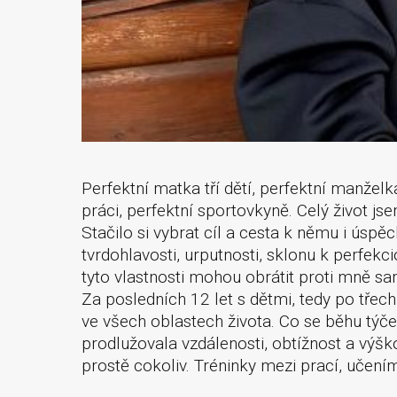
Perfektní matka tří dětí, perfektní manželk
práci, perfektní sportovkyně. Celý život js
Stačilo si vybrat cíl a cesta k němu i úspěc
tvrdohlavosti, urputnosti, sklonu k perfek
tyto vlastnosti mohou obrátit proti mně s
Za posledních 12 let s dětmi, tedy po třech
ve všech oblastech života. Co se běhu týč
prodlužovala vzdálenosti, obtížnost a výšk
prostě cokoliv. Tréninky mezi prací, učení