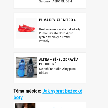
Salomon AERO GLIDE 4!
PUMA DEVIATE NITRO 4
Bezkonkurenční dámské boty
Puma Deviate Nitro 4 pro
rychlé tréninky a krátké
závody.
ALTRA – BĚHEJ ZDRAVĚ A
POHODLNĚ
Nejširší nabídka Altry je na
Běž.cz
Téma měsíce:
Jak vybrat běžecké
boty