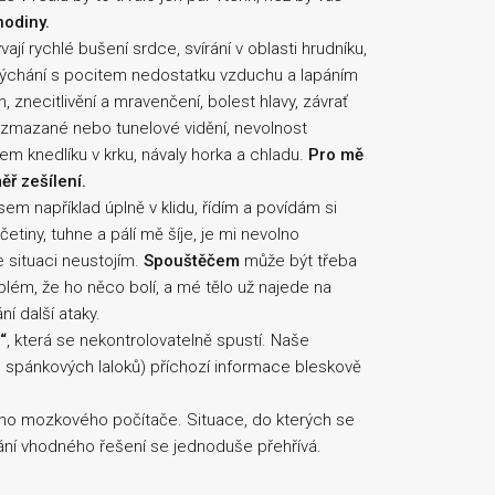
hodiny.
ají rychlé bušení srdce, svírání v oblasti hrudníku,
 dýchání s pocitem nedostatku vzduchu a lapáním
, znecitlivění a mravenčení, bolest hlavy, závrať
ozmazané nebo tunelové vidění, nevolnost
em knedlíku v krku, návaly horka a chladu.
Pro mě
ěř zešílení.
sem například úplně v klidu, řídím a povídám si
tiny, tuhne a pálí mě šíje, je mi nevolno
e situaci neustojím.
Spouštěčem
může být třeba
lém, že ho něco bolí, a mé tělo už najede na
í další ataky.
“
, která se nekontrolovatelně spustí. Naše
spánkových laloků) příchozí informace bleskově
šeho mozkového počítače. Situace, do kterých se
dání vhodného řešení se jednoduše přehřívá.