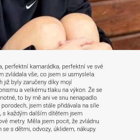
a, perfektní kamarádka, perfektní ve své
em zvládala vše, co jsem si usmyslela.
h již byly zaručeny díky mojí
cionismu a velkému tlaku na výkon. Že se
amotné, to by mě ani ve snu nenapadlo.
 porodech, jsem stále přidávala na síle
e, s každým dalším dítětem jsem
ové metry. Měla jsem pocit, že zvládnu
m se s dětmi, odvozy, úklidem, nákupy.