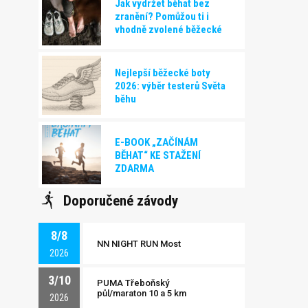
Jak vydržet běhat bez
zranění? Pomůžou ti i
vhodně zvolené běžecké
boty!
Nejlepší běžecké boty
2026: výběr testerů Světa
běhu
E-BOOK „ZAČÍNÁM
BĚHAT“ KE STAŽENÍ
ZDARMA
Doporučené závody
8/8
NN NIGHT RUN Most
2026
3/10
PUMA Třeboňský
půl/maraton 10 a 5 km
2026