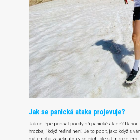
Jak se panická ataka projevuje?
Jak nejlépe popsat pocity při panické atace? Danou s
hrozba, i když reálná není. Je to pocit, jako když s vá
máte nohu zaseknutou v kolejích, ale s tím rozdílem, že