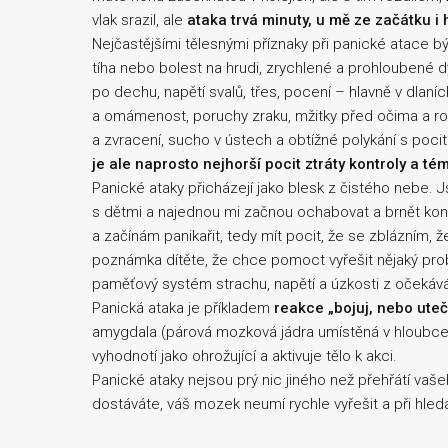
vlak srazil, ale
ataka trvá minuty, u mě ze začátku i 
Nejčastějšími tělesnými příznaky při panické atace býv
tíha nebo bolest na hrudi, zrychlené a prohloubené
po dechu, napětí svalů, třes, pocení – hlavně v dlaních
a omámenost, poruchy zraku, mžitky před očima a r
a zvracení, sucho v ústech a obtížné polykání s pocit
je ale naprosto nejhorší pocit ztráty kontroly a tém
Panické ataky přicházejí jako blesk z čistého nebe. J
s dětmi a najednou mi začnou ochabovat a brnět konče
a začínám panikařit, tedy mít pocit, že se zblázním, ž
poznámka dítěte, že chce pomoct vyřešit nějaký prob
paměťový systém strachu, napětí a úzkosti z očekáván
Panická ataka je příkladem
reakce „bojuj, nebo uteč
amygdala (párová mozková jádra umístěná v hloubce 
vyhodnotí jako ohrožující a aktivuje tělo k akci.
Panické ataky nejsou prý nic jiného než přehřátí va
dostáváte, váš mozek neumí rychle vyřešit a při hle