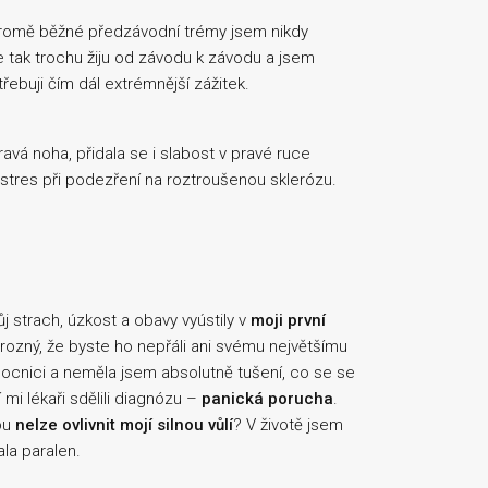
kromě běžné předzávodní trémy jsem nikdy
e tak trochu žiju od závodu k závodu a jsem
třebuji čím dál extrémnější zážitek.
avá noha, přidala se i slabost v pravé ruce
 stres při podezření na roztroušenou sklerózu.
 strach, úzkost a obavy vyústily v
moji první
 hrozný, že byste ho nepřáli ani svému největšímu
mocnici a neměla jsem absolutně tušení, co se se
mi lékaři sdělili diagnózu –
panická porucha
.
rou
nelze ovlivnit mojí silnou vůlí
? V životě jsem
la paralen.