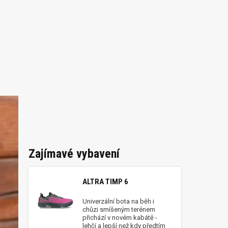
Zajímavé vybavení
ALTRA TIMP 6
Univerzální bota na běh i
chůzi smíšeným terénem
přichází v novém kabátě -
lehčí a lepší než kdy předtím