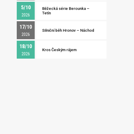
5/10
Běžecká série Berounka –
Tetín
2026
17/10
Silniční běh Hronov – Náchod
2026
18/10
Kros Českým rájem
2026