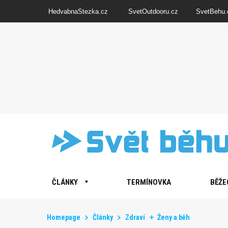
HedvabnaStezka.cz
SvetOutdooru.cz
SvetBehu.
ČLÁNKY
TERMÍNOVKA
BĚŽE
Homepage
Články
Zdraví
Ženy a běh