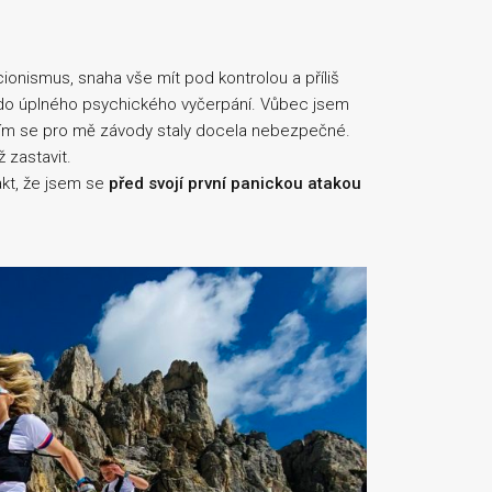
cionismus, snaha vše mít pod kontrolou a příliš
 do úplného psychického vyčerpání. Vůbec jsem
 tím se pro mě závody staly docela nebezpečné.
 zastavit.
akt, že jsem se
před svojí první panickou atakou