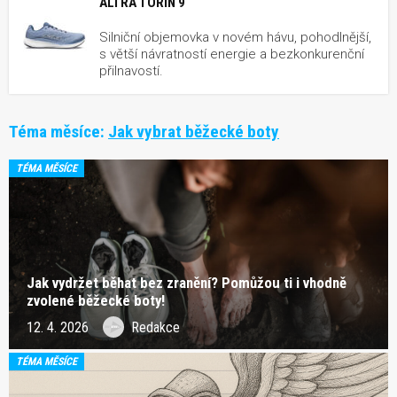
ALTRA TORIN 9
Silniční objemovka v novém hávu, pohodlnější,
s větší návratností energie a bezkonkurenční
přilnavostí.
Téma měsíce:
Jak vybrat běžecké boty
TÉMA MĚSÍCE
Jak vydržet běhat bez zranění? Pomůžou ti i vhodně
zvolené běžecké boty!
12. 4. 2026
Redakce
TÉMA MĚSÍCE