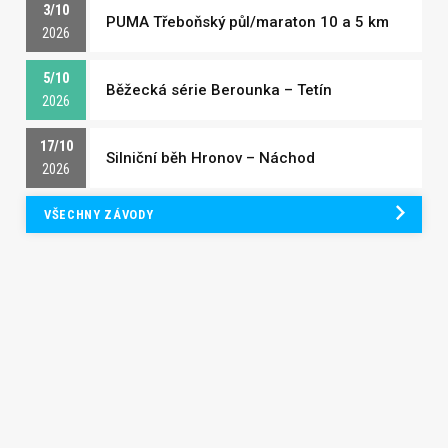
3/10
PUMA Třeboňský půl/maraton 10 a 5 km
2026
5/10
Běžecká série Berounka – Tetín
2026
17/10
Silniční běh Hronov – Náchod
2026
VŠECHNY ZÁVODY