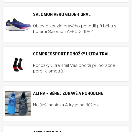
SALOMON AERO GLIDE 4 GRVL
Objevte kouzlo pravého pohodlí při běhu s
botami Salomon AERO GLIDE 4!
COMPRESSPORT PONOŽKY ULTRA TRAIL
Ponožky Ultra Trail Vás podrží při pořádné
porci kilometrů!
ALTRA – BĚHEJ ZDRAVĚ A POHODLNĚ
Nejširší nabídka Altry je na Běž.cz