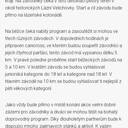
kraji. Na závodníky čeká v této destinaci pestrý terén v
okolí historických Lázní Velichovky. Start a cíl závodu bude
přímo na lázeňské kolonádě.
Na běžce čeká nabitý program a zasoutěžit si mohou ve
třech různých závodech. V dopoledních hodinách je
připraven canicross, ve kterém budou soupeřit závodníci a
jejich čtyřnozí parťáci, tento závod má vypsanou délku 5
km. V pravé poledne proběhne start běžeckých závodů na
5 a 10 km. V kratším závodu se budou vyhlašovat
juniorská kategorie do 18 let a kategorie nad 18 let. V
hlavním závodě na 10 km se budou vyhlašovat ti nejlepší z
pěti věkových kategorií.
Jako vždy bude přímo v místě konání akce velmi dobré
zázemí pro závodníky a diváci se mohou těšit na bohatý
doprovodný program. Díky dlouholetým partnerům bude k
dispozici mnoho zajímavých stánků a aktivit. K vašim