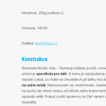
Hmotnost: 205g (velikost L)
Infocena: 740 Kč
Dodává:
NorthShop.cz
Konstrukce
Nesmeky Nordic Grip – Running můžete použít i na bě
určení je
specificky pro běh
. A tomu je uzpůsobena 
vlastně cokoli, co máte na chodidlech při běhu má dv
na svém místě
. Neposouvalo se, neshrnovalo, neplan
na suchý zip, které vedou od středu nártu kolem kotní
opravdu velký. Pokud zvolíš správnou ze čtyř variant 
neseděly.