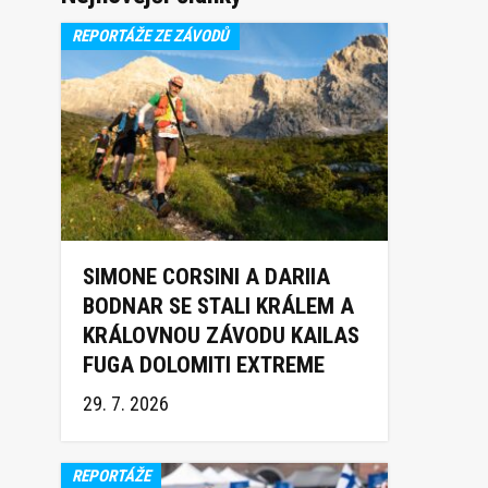
REPORTÁŽE ZE ZÁVODŮ
SIMONE CORSINI A DARIIA
BODNAR SE STALI KRÁLEM A
KRÁLOVNOU ZÁVODU KAILAS
FUGA DOLOMITI EXTREME
TRAIL 2026
29. 7. 2026
REPORTÁŽE