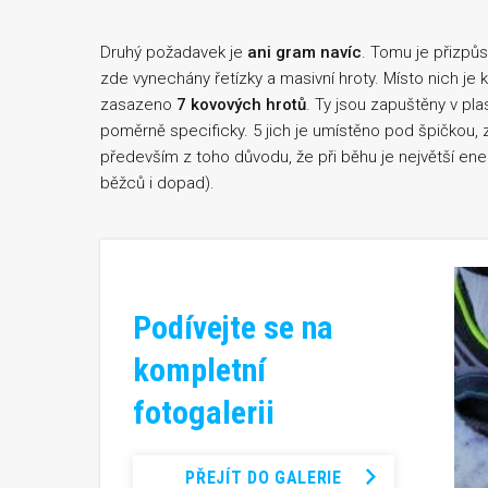
Druhý požadavek je
ani gram navíc
. Tomu je přizpů
zde vynechány řetízky a masivní hroty. Místo nich je
zasazeno
7 kovových hrotů
. Ty jsou zapuštěny v pl
poměrně specificky. 5 jich je umístěno pod špičkou,
především z toho důvodu, že při běhu je největší e
běžců i dopad).
Podívejte se na
kompletní
fotogalerii
PŘEJÍT DO GALERIE