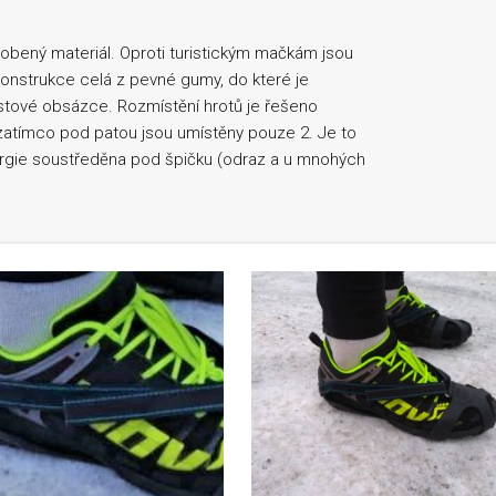
sobený materiál. Oproti turistickým mačkám jsou
 konstrukce celá z pevné gumy, do které je
astové obsázce. Rozmístění hrotů je řešeno
 zatímco pod patou jsou umístěny pouze 2. Je to
nergie soustředěna pod špičku (odraz a u mnohých