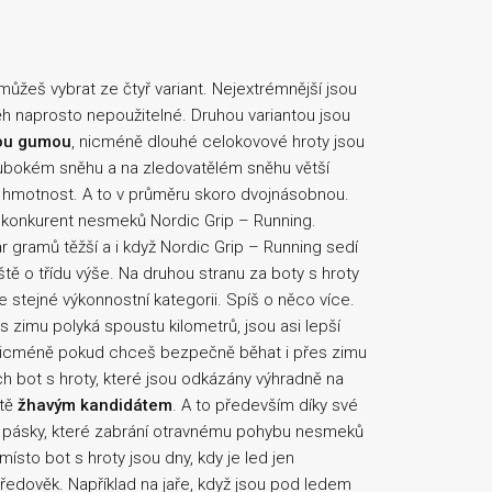
ůžeš vybrat ze čtyř variant. Nejextrémnější jsou
h naprosto nepoužitelné. Druhou variantou jsou
ou gumou
, nicméně dlouhé celokovové hroty jsou
hlubokém sněhu a na zledovatělém sněhu větší
tší hmotnost. A to v průměru skoro dvojnásobnou.
ší konkurent nesmeků Nordic Grip – Running.
r gramů těžší a i když Nordic Grip – Running sedí
eště o třídu výše. Na druhou stranu za boty s hroty
ve stejné výkonnostní kategorii. Spíš o něco více.
s zimu polyká spoustu kilometrů, jsou asi lepší
. Nicméně pokud chceš bezpečně běhat i přes zimu
ch bot s hroty, které jsou odkázány výhradně na
itě
žhavým kandidátem
. A to především díky své
 pásky, které zabrání otravnému pohybu nesmeků
sto bot s hroty jsou dny, kdy je led jen
tředověk. Například na jaře, když jsou pod ledem