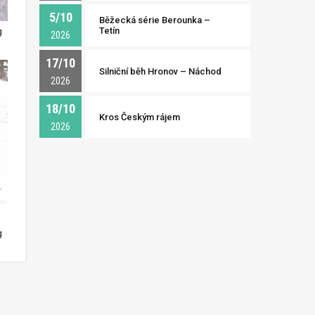
5/10
Běžecká série Berounka –
Tetín
g
2026
17/10
Silniční běh Hronov – Náchod
2026
18/10
Kros Českým rájem
2026
g