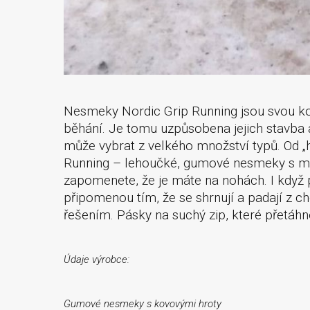
Nesmeky Nordic Grip Running jsou svou ko
běhání. Je tomu uzpůsobena jejich stavba a
může vybrat z velkého množství typů. Od „
Running – lehoučké, gumové nesmeky s malý
zapomenete, že je máte na nohách. I když
připomenou tím, že se shrnují a padají z ch
řešením. Pásky na suchý zip, které přetáhn
Údaje výrobce:
Gumové nesmeky s kovovými hroty