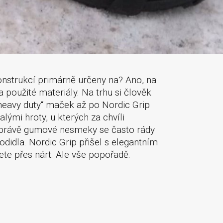
nstrukcí primárně určeny na? Ano, na
 použité materiály. Na trhu si člověk
heavy duty“ maček až po Nordic Grip
mi hroty, u kterých za chvíli
 právě gumové nesmeky se často rády
odidla. Nordic Grip přišel s elegantním
ete přes nárt. Ale vše popořadě.