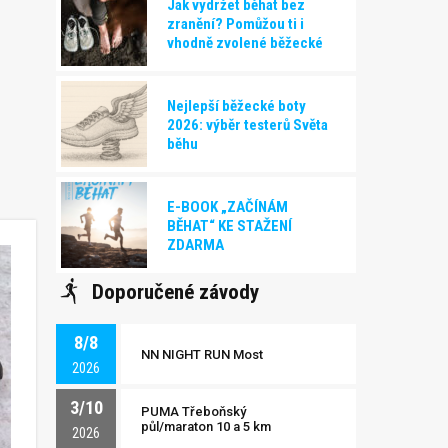
Jak vydržet běhat bez
zranění? Pomůžou ti i
vhodně zvolené běžecké
boty!
Nejlepší běžecké boty
2026: výběr testerů Světa
běhu
E-BOOK „ZAČÍNÁM
BĚHAT“ KE STAŽENÍ
ZDARMA
Doporučené závody
8/8
NN NIGHT RUN Most
2026
3/10
PUMA Třeboňský
půl/maraton 10 a 5 km
2026