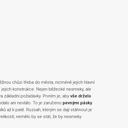
žnou chůzi třeba do města, nicméně jejich hlavní
i jejich konstrukce. Nejen běžecké nesmeky, ale
a základní požadavky. Prvním je, aby
vše drželo
dalo ani nevlálo. To je zaručeno
pevnými pásky
ků až k patě. Rozsah, kterým se dají stáhnout je
velikostí, nemělo by se stát, že by nesmeky