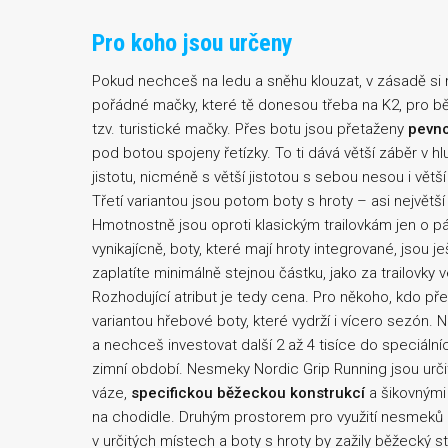
Pro koho jsou určeny
Pokud nechceš na ledu a sněhu klouzat, v zásadě si m
pořádné mačky, které tě donesou třeba na K2, pro bě
tzv. turistické mačky. Přes botu jsou přetaženy
pevn
pod botou spojeny řetízky. To ti dává větší záběr v 
jistotu, nicméně s větší jistotou s sebou nesou i vě
Třetí variantou jsou potom boty s hroty – asi největ
Hmotnostně jsou oproti klasickým trailovkám jen o pá
vynikajícně, boty, které mají hroty integrované, jsou j
zaplatíte minimálně stejnou částku, jako za trailovky 
Rozhodující atribut je tedy cena. Pro někoho, kdo pře
variantou hřebové boty, které vydrží i vícero sezón
a nechceš investovat další 2 až 4 tisíce do speciální
zimní období. Nesmeky Nordic Grip Running jsou urč
váze,
specifickou běžeckou konstrukcí
a šikovnými
na chodidle. Druhým prostorem pro využití nesmeků mí
v určitých místech a boty s hroty by zažily běžecký s