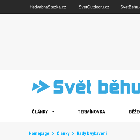
HedvabnaStezka.cz
SvetOutdooru.cz
SvetBehu.
ČLÁNKY
TERMÍNOVKA
BĚŽE
Homepage
Články
Rady k vybavení