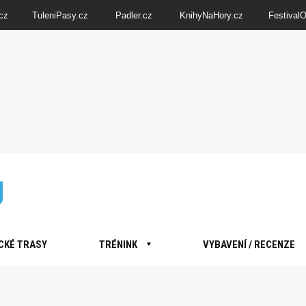
cz
TuleniPasy.cz
Padler.cz
KnihyNaHory.cz
Festival
CKÉ TRASY
TRÉNINK
VYBAVENÍ / RECENZE