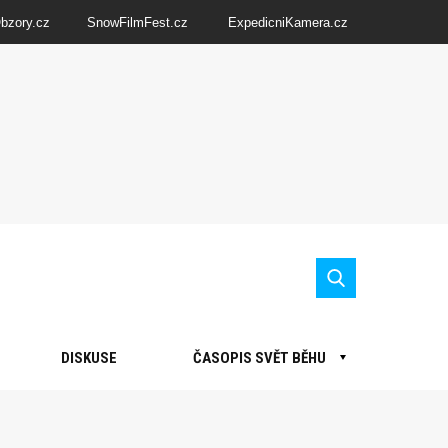
Obzory.cz
SnowFilmFest.cz
ExpedicniKamera.cz
DISKUSE
ČASOPIS SVĚT BĚHU