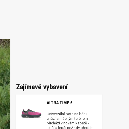
Zajímavé vybavení
ALTRA TIMP 6
Univerzální bota na běh i
chůzi smíšeným terénem
přichází v novém kabátě -
lehčí a lepší než kdy předtím