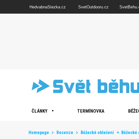
HedvabnaStezka.cz
SvetOutdooru.cz
SvetBehu.
ČLÁNKY
TERMÍNOVKA
BĚŽE
Homepage
Recenze
Běžecké oblečení
Běžecké s