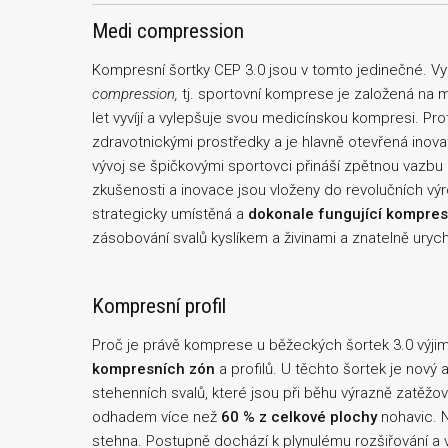
Medi compression
Kompresní šortky CEP 3.0 jsou v tomto jedinečné. Vy
compression,
tj. sportovní komprese je založená na 
let vyvíjí a vylepšuje svou medicínskou kompresi. Pr
zdravotnickými prostředky a je hlavně otevřená inov
vývoj se špičkovými sportovci přináší zpětnou vazbu 
zkušenosti a inovace jsou vloženy do revolučních v
strategicky umístěná a
dokonale fungující kompres
zásobování svalů kyslíkem a živinami a znatelně uryc
Kompresní profil
Proč je právě komprese u běžeckých šortek 3.0 výj
kompresních zón
a profilů. U těchto šortek je nový 
stehenních svalů, které jsou při běhu výrazně zatěžov
odhadem více než
60 % z celkové plochy
nohavic. N
stehna. Postupně dochází k plynulému rozšiřování a 