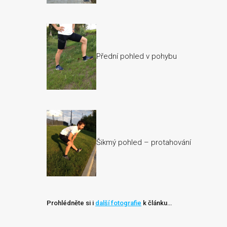
Přední pohled v pohybu
Šikmý pohled – protahování
Prohlédněte si i
další fotografie
k článku…