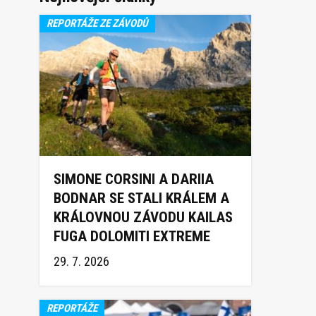
REPORTÁŽE ZE ZÁVODŮ
SIMONE CORSINI A DARIIA
BODNAR SE STALI KRÁLEM A
KRÁLOVNOU ZÁVODU KAILAS
FUGA DOLOMITI EXTREME
TRAIL 2026
29. 7. 2026
REPORTÁŽE