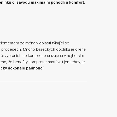
réninku či závodu maximální pohodlí a komfort.
lementem zejména v oblasti týkající se
ch procesech. Mnoho běžeckých doplňků je cíleně
 či vypráních se komprese snižuje či v nejhorším
no, že benefity komprese nastávají jen tehdy, je-
cky dokonale padnoucí
.