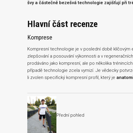
švy a částečně bezešvá technologie zajišťuj
í
při t
Hlavní část recenze
Komprese
Kompresní technologie je v poslední době klíčovým e
zlepšování a posouvání výkonnosti a v regenerační
prodáváno jako kompresní, ale po několika trénincích
případě technologie zcela vymizí. Je vědecky potvrze
li zvolen specifický kompresní profil, který je
anatomi
Přední pohled