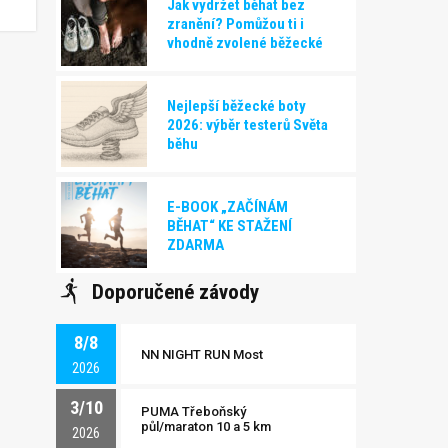
Jak vydržet běhat bez
zranění? Pomůžou ti i
vhodně zvolené běžecké
boty!
Nejlepší běžecké boty
2026: výběr testerů Světa
běhu
E-BOOK „ZAČÍNÁM
BĚHAT“ KE STAŽENÍ
ZDARMA
Doporučené závody
8/8
NN NIGHT RUN Most
2026
3/10
PUMA Třeboňský
půl/maraton 10 a 5 km
2026