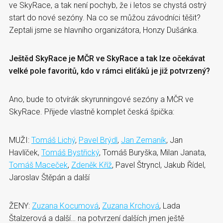
ve SkyRace, a tak není pochyb, že i letos se chystá ostrý
start do nové sezóny. Na co se můžou závodníci těšit?
Zeptali jsme se hlavního organizátora, Honzy Dušánka.
Ještěd SkyRace je MČR ve SkyRace a tak lze očekávat
velké pole favoritů, kdo v rámci eliťáků je již potvrzený?
Ano, bude to otvírák skyrunningové sezóny a MČR ve
SkyRace. Přijede vlastně komplet česká špička:
MUŽI:
Tomáš Lichý
,
Pavel Brýdl
,
Jan Zemaník
, Jan
Havlíček,
Tomáš Bystřický
, Tomáš Buryška, Milan Janata,
Tomáš Maceček
,
Zdeněk Kříž
, Pavel Štryncl, Jakub Řídel,
Jaroslav Štěpán a další
ŽENY:
Zuzana Kocumová
,
Zuzana Krchová
, Lada
Štalzerová a další… na potvrzení dalších jmen ještě