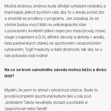
Možná drobnou změnou bude dřívější vyhlášení výsledků a
hraní kapel, jelikož bychom rádi, aby to v areálu pořád žilo
a zmenšili se prodlevy v programu. Jen zopakuji, že se
všichni budou moct těšit na velkokapacitní stan
s posezením, kvalitním jídlem nejen pro masožrouty, music
stage s kapelami a DJ’s, dětské závody a aktivity v areálu,
řadu partnerských stánků se sportovním i nesportovním
vybavením, Tygří maskoty a další drobnosti, tak aby se u
nás pobavila celá rodina!
Na co se krom samotného závodu mohou běžci a diváci
těšit?
Myslím, že jsem to shrnul v předchozí otázce. Bude to
prostě kompletní sportovně/kulturní den u nás pod
Ještědem! Takže neváhejte dorazit a pořádně si
zasportovat nebo fandit!