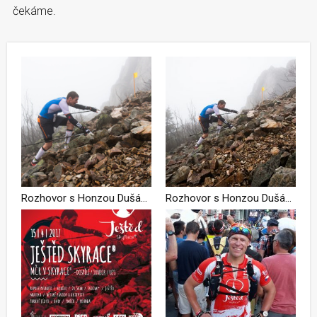
čekáme.
Rozhovor s Honzou Dušánkem, pořadatelem Ještědu SkyRace: Na otvírák skyrunningové sezóny chystáme řadu novinek
Rozhovor s Honzou Dušánkem, pořadatelem Ještědu SkyRace: Na otvírák skyrunningové sezóny chystáme řadu novinek