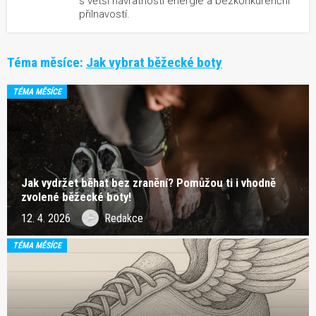
s větší návratností energie a bezkonkurenční
přilnavostí.
Téma měsíce:
Jak vybrat běžecké boty
TÉMA MĚSÍCE
Jak vydržet běhat bez zranění? Pomůžou ti i vhodně
zvolené běžecké boty!
12. 4. 2026
Redakce
TÉMA MĚSÍCE