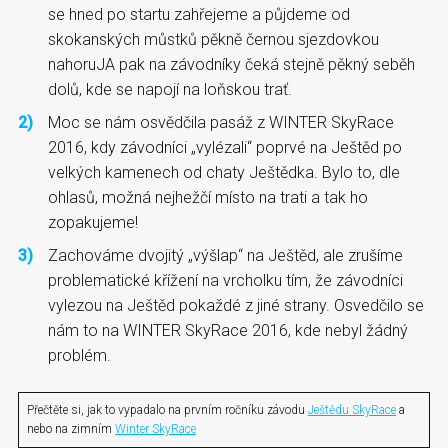
se hned po startu zahřejeme a půjdeme od
skokanských můstků pěkně černou sjezdovkou
nahoruJA pak na závodníky čeká stejně pěkný seběh
dolů, kde se napojí na loňskou trať.
Moc se nám osvědčila pasáž z WINTER SkyRace
2016, kdy závodníci „vylézali“ poprvé na Ještěd po
velkých kamenech od chaty Ještědka. Bylo to, dle
ohlasů, možná nejhežčí místo na trati a tak ho
zopakujeme!
Zachováme dvojitý „výšlap“ na Ještěd, ale zrušíme
problematické křížení na vrcholku tím, že závodníci
vylezou na Ještěd pokaždé z jiné strany. Osvedčilo se
nám to na WINTER SkyRace 2016, kde nebyl žádný
problém.
Přečtěte si, jak to vypadalo na prvním ročníku závodu
Ještědu SkyRace
a
nebo na zimním
Winter SkyRace