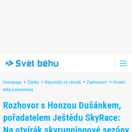
Homepage
Články
Reportáže ze závodů
Zajímavosti
Horské
běhy a skyrunning
Rozhovor s Honzou Dušánkem,
pořadatelem Ještědu SkyRace:
Na otvírák skyrunningové sezóny