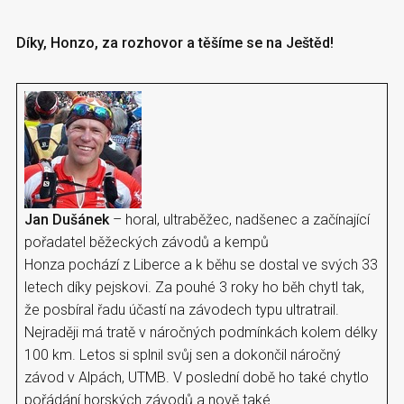
Díky, Honzo, za rozhovor a těšíme se na Ještěd!
Jan Dušánek
– horal, ultraběžec, nadšenec a začínající
pořadatel běžeckých závodů a kempů
Honza pochází z Liberce a k běhu se dostal ve svých 33
letech díky pejskovi. Za pouhé 3 roky ho běh chytl tak,
že posbíral řadu účastí na závodech typu ultratrail.
Nejraději má tratě v náročných podmínkách kolem délky
100 km. Letos si splnil svůj sen a dokončil náročný
závod v Alpách, UTMB. V poslední době ho také chytlo
pořádání horských závodů a nově také