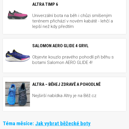
ALTRA TIMP 6
Univerzální bota na běh i chůzi smíšeným
terénem přichází v novém kabátě - lehčí a
lepší než kdy předtím
SALOMON AERO GLIDE 4 GRVL
Objevte kouzlo pravého pohodlí při běhu s
botami Salomon AERO GLIDE 4!
ALTRA – BĚHEJ ZDRAVĚ A POHODLNĚ
Nejširší nabídka Altry je na Běž.cz
Téma měsíce:
Jak vybrat běžecké boty