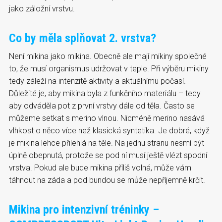
jako záložní vrstvu.
Co by měla splňovat 2. vrstva?
Není mikina jako mikina. Obecně ale mají mikiny společné
to, že musí organismus udržovat v teple. Při výběru mikiny
tedy záleží na intenzitě aktivity a aktuálnímu počasí.
Důležité je, aby mikina byla z funkčního materiálu – tedy
aby odváděla pot z první vrstvy dále od těla. Často se
můžeme setkat s merino vlnou. Nicméně merino nasává
vlhkost o něco více než klasická syntetika. Je dobré, když
je mikina lehce přilehlá na těle. Na jednu stranu nesmí být
úplně obepnutá, protože se pod ní musí ještě vlézt spodní
vrstva. Pokud ale bude mikina příliš volná, může vám
táhnout na záda a pod bundou se může nepříjemně krčit.
Mikina pro intenzivní tréninky –