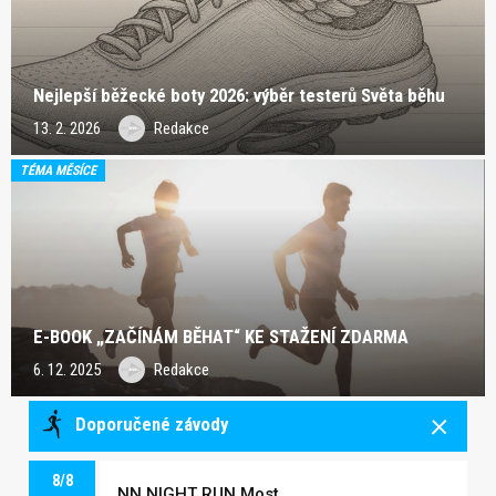
Nejlepší běžecké boty 2026: výběr testerů Světa běhu
13. 2. 2026
Redakce
TÉMA MĚSÍCE
E-BOOK „ZAČÍNÁM BĚHAT“ KE STAŽENÍ ZDARMA
6. 12. 2025
Redakce
Doporučené závody
8/8
NN NIGHT RUN Most