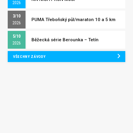
2026
3/10
PUMA Třeboňský půl/maraton 10 a 5 km
2026
5/10
Běžecká série Berounka – Tetín
2026
VŠECHNY ZÁVODY