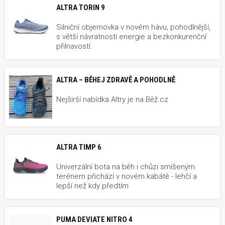
ALTRA TORIN 9
Silniční objemovka v novém hávu, pohodlnější,
s větší návratností energie a bezkonkurenční
přilnavostí.
ALTRA – BĚHEJ ZDRAVĚ A POHODLNĚ
Nejširší nabídka Altry je na Běž.cz
ALTRA TIMP 6
Univerzální bota na běh i chůzi smíšeným
terénem přichází v novém kabátě - lehčí a
lepší než kdy předtím
PUMA DEVIATE NITRO 4