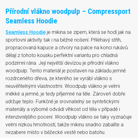
Přírodní vlákno woodpulp – Compressport
Seamless Hoodie
Seamless Hoodie
je mikina se zipem, která se hodí jak na
sportovní aktivity tak i na běžné nošení. Přiléhavý střih,
propracovaná kapuce a otvory na palce na konci rukávů
dělají z tohoto kousku perfektní variantu pro chladná
podzimní rána. Její největší devízou je přírodní vlákno
woodpulp. Tento materiál je postaven na základu jemně
rozdrceného dřeva, ze kterého se vyrábí vlákno s
neuvěřitelnými vlastnostmi. Woodpulp vlákno je velmi
měkké a jemné, je tedy příjemné na těle. Zároveň dobře
udržuje teplo. Funkčně je srovnatelný se syntetickými
materiály a výborně odvádí vlhkost od těla v případě i
intenzivnějšího pocení. Woodpulp vlákno se taky vyznačuje
velmi nízkou hmotností, takže mikinu snadno zabalíte a
nezabere místo v běžecké vestě nebo batohu.