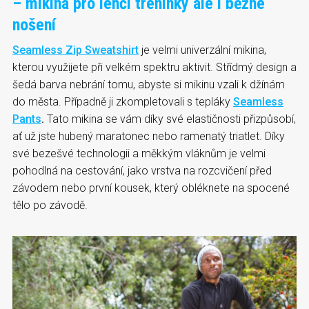
– mikina pro lehčí tréninky ale i běžné
nošení
Seamless Zip Sweatshirt
je velmi univerzální mikina,
kterou využijete při velkém spektru aktivit. Střídmý design a
šedá barva nebrání tomu, abyste si mikinu vzali k džínám
do města. Případně ji zkompletovali s tepláky
Seamless
Pants
.
Tato mikina se vám díky své elastičnosti přizpůsobí,
ať už jste hubený maratonec nebo ramenatý triatlet. Díky
své bezešvé technologii a měkkým vláknům je velmi
pohodlná na cestování, jako vrstva na rozcvičení před
závodem nebo první kousek, který obléknete na spocené
tělo po závodě.