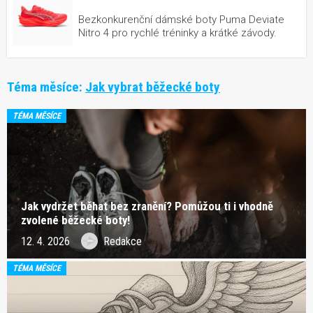
Bezkonkurenční dámské boty Puma Deviate
Nitro 4 pro rychlé tréninky a krátké závody.
Téma měsíce:
Jak vybrat běžecké boty
TÉMA MĚSÍCE
Jak vydržet běhat bez zranění? Pomůžou ti i vhodně
zvolené běžecké boty!
12. 4. 2026
Redakce
TÉMA MĚSÍCE