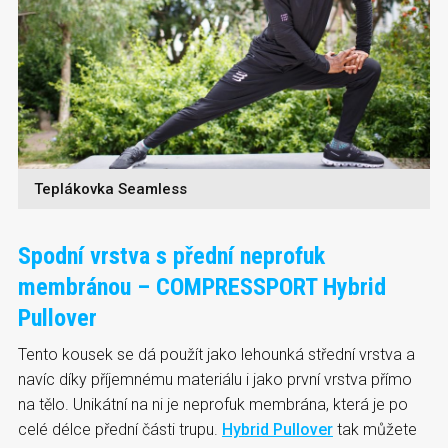
Teplákovka Seamless
Spodní vrstva s přední neprofuk
membránou – COMPRESSPORT Hybrid
Pullover
Tento kousek se dá použít jako lehounká střední vrstva a
navíc díky příjemnému materiálu i jako první vrstva přímo
na tělo. Unikátní na ni je neprofuk membrána, která je po
celé délce přední části trupu.
Hybrid Pullover
tak můžete