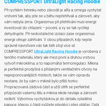
COMPRESSPORT UltraLight Racing Hoodie
Při rychlém tréninku nebo závodě je alfa a omega vychytat
vrstvení tak, aby jste se u běhu nepřehřívali a zároveň, aby
vám nebyla zima. Organismus při přehřívání musí energii
investovat do chlazení – pocení, a vy se tak rychleji
dehydrujete. Při nedostatečné izolaci zase organismus
energii věnuje zahřívání. V obou případech, kdy nejste
správně navrstveni vás tak běh stojí více sil.
COMPRESSPORT
UltraLight Racing Hoodie
je vyrobena z
tenčího materiálu, který ale mezi první a druhou vrstvou
vytvoří mikroklima, a to napomáhá termoregulaci. Mikina
je perfektně prodyšná s přidanými ventilačními otvory na
nejexponovanějších místech, takže se vám opravdu
nestane, že by vám v mikině bylo příliš horko.
Propracovaná zádová část a užší střih se perfektně
přizpůsobí vašemu tělu a mikina nikde nevlaje a zároveň
neškrtí. Výbornou vychytávkou je do detailu vyladěná
kapuce, kterou z části můžete převléci i přes obličej. Celá