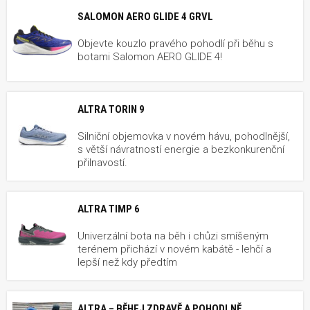
SALOMON AERO GLIDE 4 GRVL
Objevte kouzlo pravého pohodlí při běhu s
botami Salomon AERO GLIDE 4!
ALTRA TORIN 9
Silniční objemovka v novém hávu, pohodlnější,
s větší návratností energie a bezkonkurenční
přilnavostí.
ALTRA TIMP 6
Univerzální bota na běh i chůzi smíšeným
terénem přichází v novém kabátě - lehčí a
lepší než kdy předtím
ALTRA – BĚHEJ ZDRAVĚ A POHODLNĚ