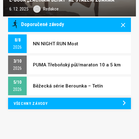
6. 12. 2025
Redakce
Doporučené závody
8/8
NN NIGHT RUN Most
2026
3/10
PUMA Třeboňský půl/maraton 10 a 5 km
2026
5/10
Běžecká série Berounka – Tetín
2026
VŠECHNY ZÁVODY