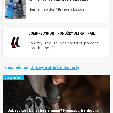
Nejširší nabídka Altry je na Běž.cz
COMPRESSPORT PONOŽKY ULTRA TRAIL
Ponožky Ultra Trail Vás podrží při pořádné
porci kilometrů!
Téma měsíce:
Jak vybrat běžecké boty
TÉMA MĚSÍCE
Jak vydržet běhat bez zranění? Pomůžou ti i vhodně