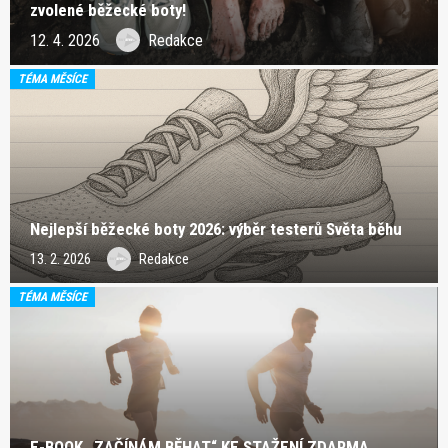
zvolené běžecké boty!
12. 4. 2026
Redakce
TÉMA MĚSÍCE
Nejlepší běžecké boty 2026: výběr testerů Světa běhu
13. 2. 2026
Redakce
TÉMA MĚSÍCE
E-BOOK „ZAČÍNÁM BĚHAT“ KE STAŽENÍ ZDARMA