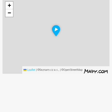
+
−
Leaflet
|
©Seznam.cz a.s., | ©OpenStreetMap