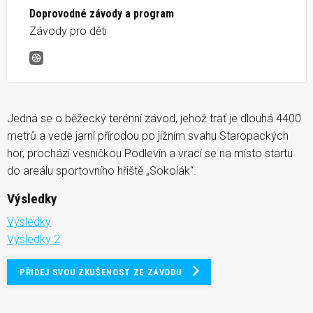
Doprovodné závody a program
Závody pro děti
Staropacký kros
Jedná se o běžecký terénní závod, jehož trať je dlouhá 4400
metrů a vede jarní přírodou po jižním svahu Staropackých
hor, prochází vesničkou Podlevín a vrací se na místo startu
do areálu sportovního hřiště „Sokolák“.
Výsledky
Výsledky
Výsledky 2
PŘIDEJ SVOU ZKUŠENOST ZE ZÁVODU