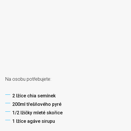
Na osobu potřebujete:
2 lžíce chia semínek
200ml třešňového pyré
1/2 lžičky mleté skořice
1 lžíce agáve sirupu