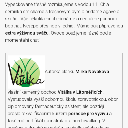
Vypeckované třešně rozmixujeme s vodou 1:1. Chia
semínka smícháme s třešňovým pyré a přidáme agáve a
skořici. Vše několik minut mícháme a necháme pár hodin
bobtnat. Nejlépe přes noc v lednici. Máme pak připravenou
extra výživnou sváču
. Ovoce použijeme různé podle
momentální chuti.
Autorka článku
Mirka Nováková
vlastní kamenný obchod
Vitálka v Litoměřicích
.
Vystudovala vyšší odbornou školu zdravotnickou, obor
diplomovaný farmaceutický asistent, ale později
prošla rekvalifikačním kurzem
poradce pro výživu
a
také má certifikát na instruktora nordicwalking. V
současnosti sbírá ve velkém kuchařky všeho druhu,