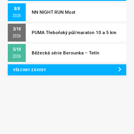
8/8
NN NIGHT RUN Most
2026
3/10
PUMA Třeboňský půl/maraton 10 a 5 km
2026
5/10
Běžecká série Berounka – Tetín
2026
VŠECHNY ZÁVODY