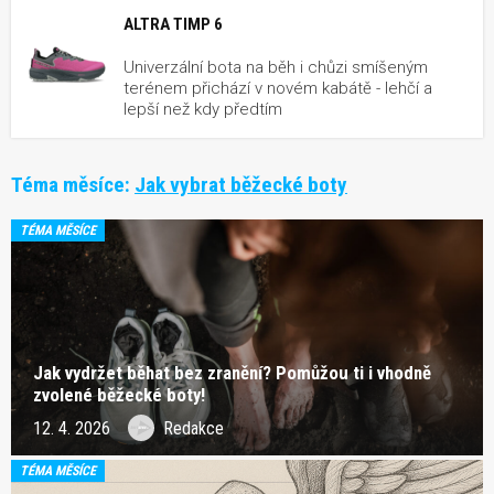
ALTRA TIMP 6
Univerzální bota na běh i chůzi smíšeným
terénem přichází v novém kabátě - lehčí a
lepší než kdy předtím
Téma měsíce:
Jak vybrat běžecké boty
TÉMA MĚSÍCE
Jak vydržet běhat bez zranění? Pomůžou ti i vhodně
zvolené běžecké boty!
12. 4. 2026
Redakce
TÉMA MĚSÍCE