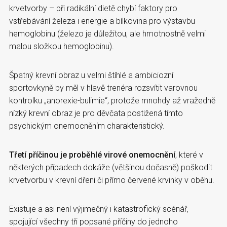
krvetvorby – při radikální dietě chybí faktory pro
vstřebávání železa i energie a bílkovina pro výstavbu
hemoglobinu (železo je důležitou, ale hmotnostně velmi
malou složkou hemoglobinu).
Špatný krevní obraz u velmi štíhlé a ambiciozní
sportovkyně by měl v hlavě trenéra rozsvítit varovnou
kontrolku „anorexie-bulimie“, protože mnohdy až vražedně
nízký krevní obraz je pro děvčata postižená tímto
psychickým onemocněním charakteristický.
Třetí příčinou je proběhlé virové onemocnění
, které v
některých případech dokáže (většinou dočasně) poškodit
krvetvorbu v krevní dřeni či přímo červené krvinky v oběhu.
Existuje a asi není výjimečný i katastrofický scénář,
spojující všechny tři popsané příčiny do jednoho