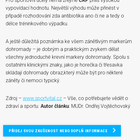
Pro sportovní účely nemá zřejmě
CRP
příliš vysokou
vypovídací hodnotu. Největší výhodu může přinést v
případě rozhodování zda antibiotika ano či ne a tedy o
délce tréninkového výpadku.
A ještě důležitá poznámka ke všem zánětlivým markerům
dohromady – je dobrým a praktickým zvykem dělat
všechny jednoduché krevní markery dohromady. Spolu s
ostatními klinickými znaky, jako je horečka či třesavka
skládají dohromady obraz,který může být pro některé
záněty či nemoci typický.
Zdroj –
www.sportvital.cz
– Vše, co potřebujete vědět o
zdraví a sportu.
Autor článku
: MUDr. Ondřej Vojtěchovský
PŘIDEJ SVOU ZKUŠENOST NEBO DOPLŇ INFORMACE