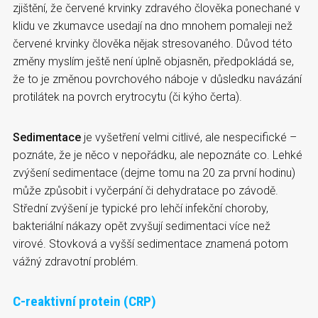
zjištění, že červené krvinky zdravého člověka ponechané v
klidu ve zkumavce usedají na dno mnohem pomaleji než
červené krvinky člověka nějak stresovaného. Důvod této
změny myslím ještě není úplně objasněn, předpokládá se,
že to je změnou povrchového náboje v důsledku navázání
protilátek na povrch erytrocytu (či kýho čerta).
Sedimentace
je vyšetření velmi citlivé, ale nespecifické –
poznáte, že je něco v nepořádku, ale nepoznáte co. Lehké
zvýšení sedimentace (dejme tomu na 20 za první hodinu)
může způsobit i vyčerpání či dehydratace po závodě.
Střední zvýšení je typické pro lehčí infekční choroby,
bakteriální nákazy opět zvyšují sedimentaci více než
virové. Stovková a vyšší sedimentace znamená potom
vážný zdravotní problém.
C-reaktivní protein (CRP)