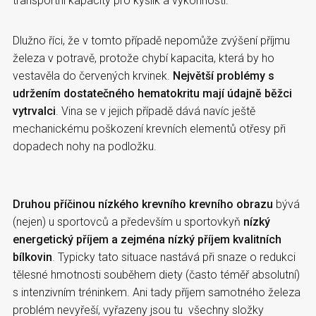
transportní kapacity pro kyslík a výkonnosti.
Dlužno říci, že v tomto případě nepomůže zvýšení příjmu
železa v potravě, protože chybí kapacita, která by ho
vestavěla do červených krvinek.
Největší problémy s
udržením dostatečného hematokritu mají údajně běžci
vytrvalci
. Vina se v jejich případě dává navíc ještě
mechanickému poškození krevních elementů otřesy při
dopadech nohy na podložku.
Druhou příčinou nízkého krevního krevního obrazu
bývá
(nejen) u sportovců a především u sportovkyň
nízký
energetický příjem a zejména nízký příjem kvalitních
bílkovin
. Typicky tato situace nastává při snaze o redukci
tělesné hmotnosti souběhem diety (často téměř absolutní)
s intenzivním tréninkem. Ani tady příjem samotného železa
problém nevyřeší, vyřazeny jsou tu všechny složky