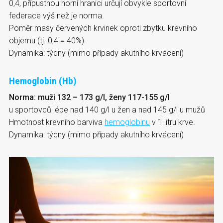
0,4, přípustnou horní hranici určují obvykle sportovní
federace výš než je norma.
Poměr masy červených krvinek oproti zbytku krevního
objemu (tj. 0,4 = 40%).
Dynamika: týdny (mimo případy akutního krvácení)
Hemoglobin (Hb)
Norma: muži 132 – 173 g/l, ženy 117-155 g/l
u sportovců lépe nad 140 g/l u žen a nad 145 g/l u mužů
Hmotnost krevního barviva
hemoglobinu
v 1 litru krve.
Dynamika: týdny (mimo případy akutního krvácení)