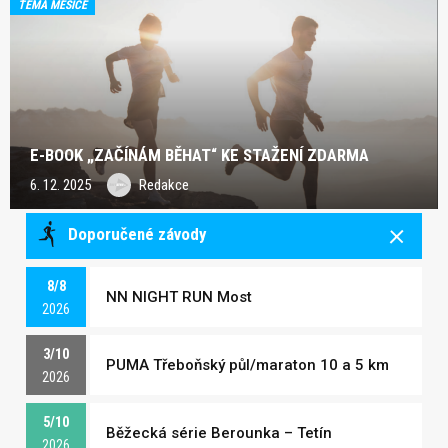
TÉMA MĚSÍCE
E-BOOK „ZAČÍNÁM BĚHAT“ KE STAŽENÍ ZDARMA
6. 12. 2025
Redakce
Doporučené závody
8/8
NN NIGHT RUN Most
2026
3/10
PUMA Třeboňský půl/maraton 10 a 5 km
2026
5/10
Běžecká série Berounka – Tetín
2026