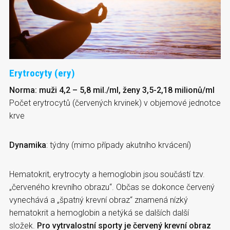
Erytrocyty (ery)
Norma: muži 4,2 – 5,8 mil./ml, ženy 3,5-2,18 milionů/ml
Počet erytrocytů (červených krvinek) v objemové jednotce
krve
Dynamika
: týdny (mimo případy akutního krvácení)
Hematokrit, erytrocyty a hemoglobin jsou součástí tzv.
„červeného krevního obrazu“. Občas se dokonce červený
vynechává a „špatný krevní obraz“ znamená nízký
hematokrit a hemoglobin a netýká se dalších další
složek.
Pro vytrvalostní sporty je červený krevní obraz