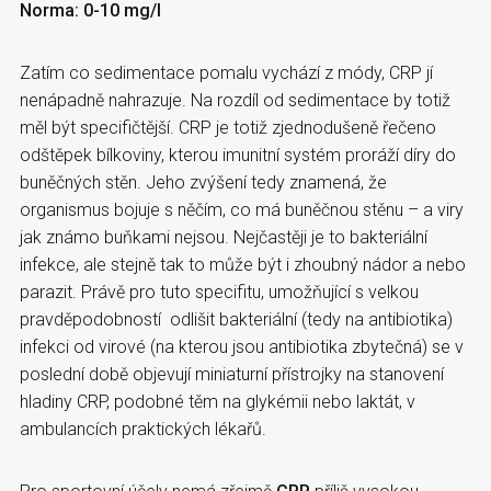
Norma: 0-10 mg/l
Zatím co sedimentace pomalu vychází z módy, CRP jí
nenápadně nahrazuje. Na rozdíl od sedimentace by totiž
měl být specifičtější. CRP je totiž zjednodušeně řečeno
odštěpek bílkoviny, kterou imunitní systém proráží díry do
buněčných stěn. Jeho zvýšení tedy znamená, že
organismus bojuje s něčím, co má buněčnou stěnu – a viry
jak známo buňkami nejsou. Nejčastěji je to bakteriální
infekce, ale stejně tak to může být i zhoubný nádor a nebo
parazit. Právě pro tuto specifitu, umožňující s velkou
pravděpodobností odlišit bakteriální (tedy na antibiotika)
infekci od virové (na kterou jsou antibiotika zbytečná) se v
poslední době objevují miniaturní přístrojky na stanovení
hladiny CRP, podobné těm na glykémii nebo laktát, v
ambulancích praktických lékařů.