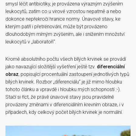
smysl léčit antibiotiky, je provázena výrazným zvýšením
leukocytů, zatím co u virové vzrostou nepatrně a nebo
dokonce nepřekročí hranice normy. Únavové stavy, ke
kterým patří i přetrénování, může být provázeno
dlouhodobým mírným zvýšením, ale i snížením množství
leukocytů v „laboratoři“.
Kromě absolutního počtu všech bílých krvinek se provádí
jako navazující složitější vyšetření ještě tzv.
diferenciální
obraz
, popisující procentuální zastoupení jednotlivých typů
bílých krvinek. Rozbor „diferenciálu“ je již mimo hloubku
tohoto článku a vpravdě i hloubku mých schopností :-).
Stačí si říct, že právě únavové stavy jsou pravidelně
provázeny změnami v diferenciálním krevním obraze, i v
případech, kdy celkový počet bílých krvinek je normální.