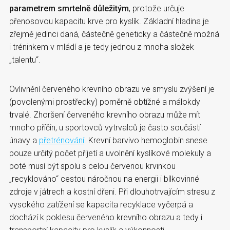
parametrem smrtelně důležitým
, protože určuje
přenosovou kapacitu krve pro kyslík. Základní hladina je
zřejmě jedinci daná, částečně geneticky a částečně možná
i tréninkem v mládí a je tedy jednou z mnoha složek
„talentu“.
Ovlivnění červeného krevního obrazu ve smyslu zvýšení je
(povolenými prostředky) poměrně obtížné a málokdy
trvalé. Zhoršení červeného krevního obrazu může mít
mnoho příčin, u sportovců vytrvalců je často součástí
únavy a
přetrénování
. Krevní barvivo hemoglobin snese
pouze určitý počet přijetí a uvolnění kyslíkové molekuly a
poté musí být spolu s celou červenou krvinkou
„recyklováno“ cestou náročnou na energii i bílkovinné
zdroje v játrech a kostní dřeni. Při dlouhotrvajícím stresu z
vysokého zatížení se kapacita recyklace vyčerpá a
dochází k poklesu červeného krevního obrazu a tedy i