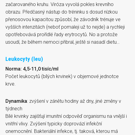
začarovaného kruhu. Viróza vyvolá pokles krevního
obrazu. Předčasný nástup do tréninku s dosud nízkou
přenosovou kapacitou způsobí, že závodník trénuje ve
vyšších intenzitách (neboť pomaleji už to nejde) a rychleji
opotřebovává prořídlé řady erytrocytů. No a protože
usoudí, že během nemoci přibral, ještě si nasadí dietu…
Leukocyty (leu)
Norma: 4,5-11,0 tisíc/ml
Počet leukocytů (bílých krvinek) v objemové jednotce
krve.
Dynamika
: zvýšení v zánětu hodiny až dny, jiné změny v
týdnech
Bílé krvinky zajišťují imunitní odpověď organismu na vnější i
vnitřní vlivy. Zvýšení typicky doprovází infekční
onemocnění. Bakteriální infekce, tj. taková, kterou má